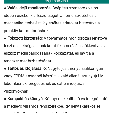
● Valós idejű monitorozás:
Beépített szenzorok valós
időben érzékelik a feszültséget, a hőmérsékletet és a
mechanikai terhelést, így értékes adatokat biztosítva a
proaktív karbantartáshoz.
● Fokozott biztonság:
A folyamatos monitorozás lehetővé
teszi a lehetséges hibák korai felismerését, csökkentve az
eszköz meghibásodásának kockázatát, és javítja a
rendszer megbízhatóságát.
● Tartós és időjárásálló:
Nagyteljesítményű szilikon gumi
vagy EPDM anyagból készült, kiváló ellenállást nyújt UV
lebomlásnak, öregedésnek és extrém időjárási
viszonyoknak.
● Kompakt és könnyű:
Könnyen telepíthető és integrálható
a meglévő villamos rendszerekbe, így helytakarékos és