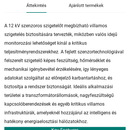
Áttekintés
Ajánlott termékek
A 12 kV szenzoros szigetelőt megbízható villamos
szigetelés biztosítására tervezték, miközben valós idejű
monitorozási lehetőséget kínál a kritikus
teljesítményrendszerekhez. A fejlett szenzortechnológiával
felszerelt szigetelő képes feszültség, hőmérséklet és
mechanikai igénybevétel érzékelésére, így lényeges
adatokat szolgáltat az előrejelző karbantartáshoz, és
biztosítja a rendszer biztonságát. Ideális alkalmazási
területei a transzformátorállomások, nagyfeszültségű
kapcsolóberendezések és egyéb kritikus villamos
infrastruktúrák, amelyeknél hozzájárul az intelligens és
hatékony energiaelosztási hálózatokhoz.