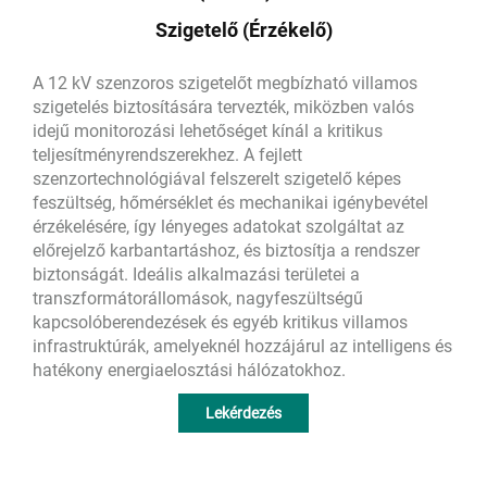
Szigetelő (érzékelő)
A 12 kV szenzoros szigetelőt megbízható villamos
szigetelés biztosítására tervezték, miközben valós
idejű monitorozási lehetőséget kínál a kritikus
teljesítményrendszerekhez. A fejlett
szenzortechnológiával felszerelt szigetelő képes
feszültség, hőmérséklet és mechanikai igénybevétel
érzékelésére, így lényeges adatokat szolgáltat az
előrejelző karbantartáshoz, és biztosítja a rendszer
biztonságát. Ideális alkalmazási területei a
transzformátorállomások, nagyfeszültségű
kapcsolóberendezések és egyéb kritikus villamos
infrastruktúrák, amelyeknél hozzájárul az intelligens és
hatékony energiaelosztási hálózatokhoz.
Lekérdezés