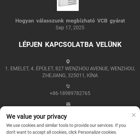
Hogyan válasszunk megbízható VCB gyárat
Sep 17, 2025
LÉPJEN KAPCSOLATBA VELÜNK
1. EMELET, 4. ÉPÜLET, 827 WENZHOU AVENUE, WENZHOU,
ZHEJIANG, 325011, KÍNA
+86-18989782765
[email protected]
We value your privacy
We use cookies and similar tools to provide our services. If you
don't want to accept all cookies, click Personalize cookies.