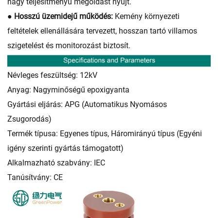
nagy teljesítményű megoldást nyújt.
● Hosszú üzemidejű működés:
Kemény környezeti
feltételek ellenállására tervezett, hosszan tartó villamos
szigetelést és monitorozást biztosít.
Névleges feszültség: 12kV
Anyag: Nagyminőségű epoxigyanta
Gyártási eljárás: APG (Automatikus Nyomásos
Zsugorodás)
Termék típusa: Egyenes típus, Háromirányú típus (Egyéni
igény szerinti gyártás támogatott)
Alkalmazható szabvány: IEC
Tanúsítvány: CE