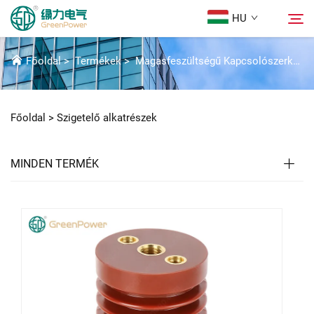
HU
SZIGETELŐ ALKATRÉSZEK
Főoldal
>
Termékek
>
Magasfeszültségű Kapcsolószerkezet Alkatrészek
Termékek
Keresés
Főoldal >
Szigetelő alkatrészek
Hírek
MINDEN TERMÉK
Rólunk
Megoldások
Letöltés
Kapcsolat