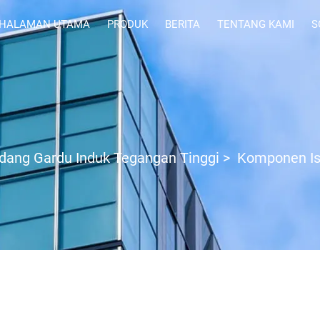
HALAMAN UTAMA
PRODUK
BERITA
TENTANG KAMI
S
dang Gardu Induk Tegangan Tinggi
>
Komponen Is