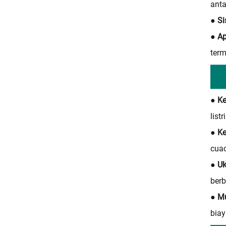
anta
● Si
● Ap
term
● K
listr
● K
cuac
● Uk
berb
● M
biay