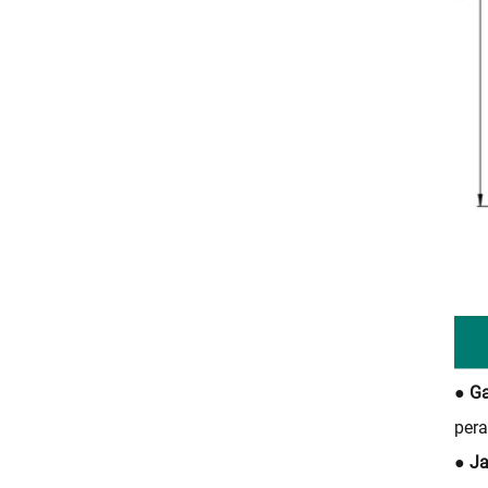
● Ga
pera
● Ja