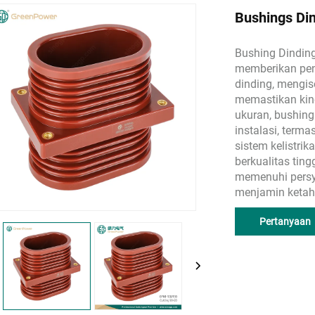
Bushings Di
Bushing Dindin
memberikan pen
dinding, mengiso
memastikan kine
ukuran, bushing
instalasi, term
sistem kelistri
berkualitas ting
memenuhi persya
menjamin ketah
Pertanyaan