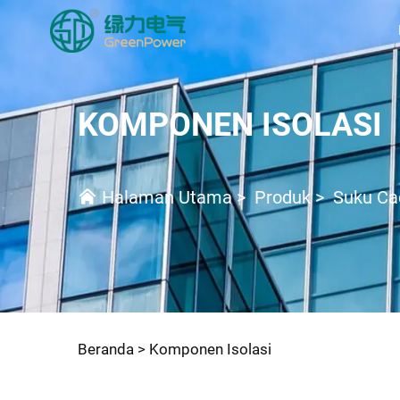
KOMPONEN ISOLASI
Halaman Utama
>
Produk
>
Suku Ca
Beranda >
Komponen Isolasi