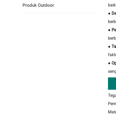
baik
Produk Outdoor
● D
berb
● P
berb
● T
fakt
● O
seng
Teg
Pem
Mate