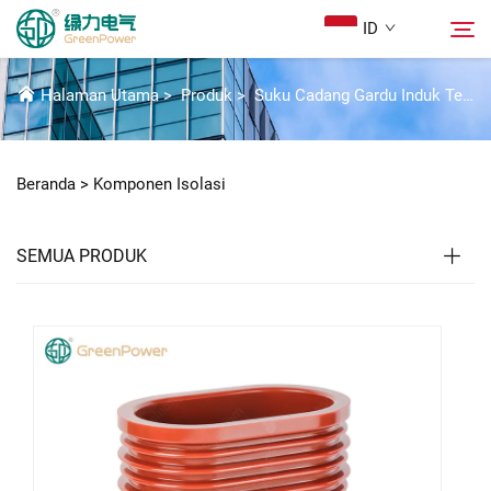
ID
KOMPONEN ISOLASI
Halaman Utama
>
Produk
>
Suku Cadang Gardu Induk Tegangan Tinggi
Produk
Cari
Beranda >
Komponen Isolasi
Berita
SEMUA PRODUK
Tentang Kami
Solusi
Unduh
Hubungi Kami