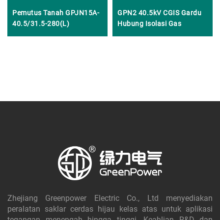
Pemutus Tanah GPJN15A-
GPN2 40.5kV CGIS Gardu
40.5/31.5-280(L)
Hubung Isolasi Gas
Zhejiang Greenpower Electric Co., Ltd menyediakan
peralatan saklar cerdas hijau kelas atas untuk aplikasi
tegangan menengah hingga tinggi. Keahlian R&D dan