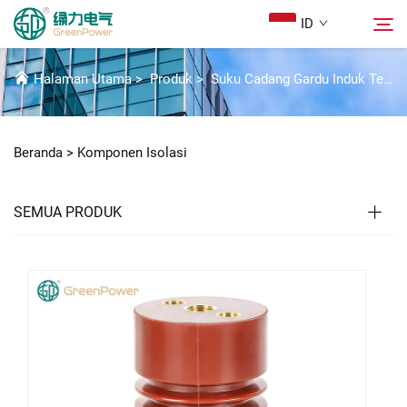
ID
KOMPONEN ISOLASI
Halaman Utama
>
Produk
>
Suku Cadang Gardu Induk Tegangan Tinggi
Produk
Cari
Beranda >
Komponen Isolasi
Berita
SEMUA PRODUK
Tentang Kami
Solusi
Unduh
Hubungi Kami