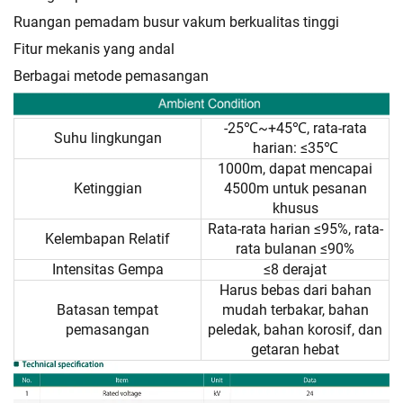
Ruangan pemadam busur vakum berkualitas tinggi
Fitur mekanis yang andal
Berbagai metode pemasangan
-25℃~+45℃, rata-rata
Suhu lingkungan
harian: ≤35℃
1000m, dapat mencapai
Ketinggian
4500m untuk pesanan
khusus
Rata-rata harian ≤95%, rata-
Kelembapan Relatif
rata bulanan ≤90%
Intensitas Gempa
≤8 derajat
Harus bebas dari bahan
Batasan tempat
mudah terbakar, bahan
pemasangan
peledak, bahan korosif, dan
getaran hebat