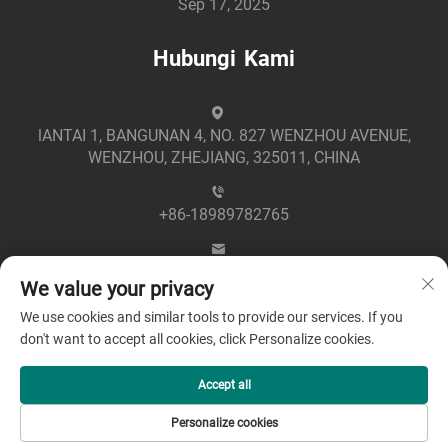
Sep 17, 2025
Hubungi Kami
lANTAI 1, BANGUNAN 4, NO. 827 WENZHOU AVENUE,
WENZHOU, ZHEJIANG, 325011, CHINA
+86-18989782765
[email protected]
We value your privacy
We use cookies and similar tools to provide our services. If you
don't want to accept all cookies, click Personalize cookies.
Accept all
Hak Cipta © 2025 oleh Zhejiang Greenpower Electric Co.,
Personalize cookies
Ltd -
Kebijakan Privasi