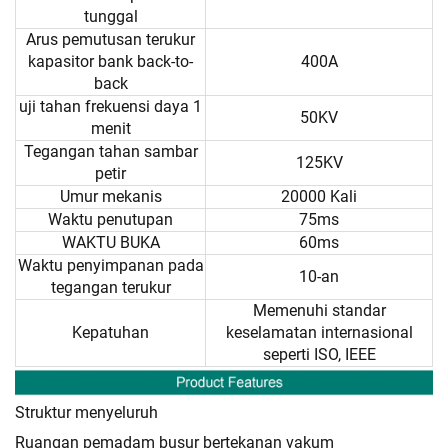
tunggal
Arus pemutusan terukur
kapasitor bank back-to-
400A
back
uji tahan frekuensi daya 1
50KV
menit
Tegangan tahan sambar
125KV
petir
Umur mekanis
20000 Kali
Waktu penutupan
75ms
WAKTU BUKA
60ms
Waktu penyimpanan pada
10-an
tegangan terukur
Memenuhi standar
Kepatuhan
keselamatan internasional
seperti ISO, IEEE
Struktur menyeluruh
Ruangan pemadam busur bertekanan vakum