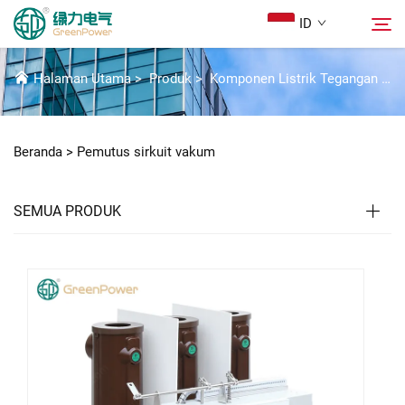
ID
PEMUTUS SIRKUIT VAKUM
Halaman Utama
>
Produk
>
Komponen Listrik Tegangan Tinggi
Produk
Cari
Beranda >
Pemutus sirkuit vakum
Berita
SEMUA PRODUK
Tentang Kami
Solusi
Unduh
Hubungi Kami