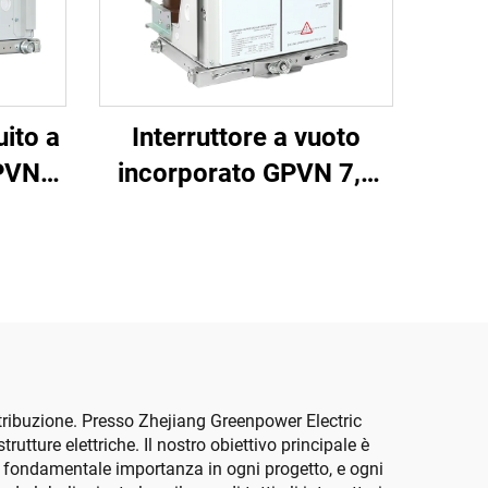
uito a
Interruttore a vuoto
GPVN
incorporato GPVN 7,2
kV
kV 11 kV 12 kV
distribuzione. Presso Zhejiang Greenpower Electric
rutture elettriche. Il nostro obiettivo principale è
di fondamentale importanza in ogni progetto, e ogni