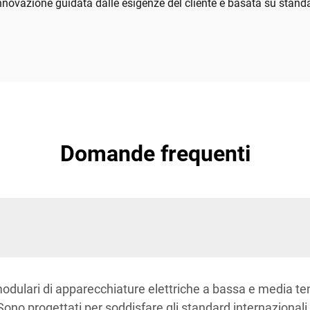
nnovazione guidata dalle esigenze del cliente e basata su standard 
Domande frequenti
modulari di apparecchiature elettriche a bassa e media t
ci. Sono progettati per soddisfare gli standard internaziona