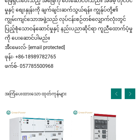
ဖြေရှင်းပေးသည့် အဖြေကို ပေးဆောင်ပါသည်။ အခမဲ့ တိုင်ပင်
မှုနှင့် စျေးနှုန်းကို ချက်ချင်းဆက်သွယ်ရန်။ ကျွန်ုပ်တို့၏
ကျွမ်းကျင်သောအဖွဲ့သည် လုပ်ငန်းစဉ်တစ်လျှောက်လုံးတွင်
ပြည့်စုံသောဝန်ဆောင်မှုနှင့် နည်းပညာဆိုင်ရာ ကူညီထောက်ပံ့မှု
ကို ပေးဆောင်ပါမည်။
အီးမေးလ်-
[email protected]
ဖုန်း- +86-18989782765
ဖက်စ်- 057785500968
အကြံပေးထားသော ထုတ်ကုန်များ