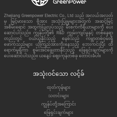
Zhejiang Greenpower Electric Co., Ltd သည် အလယ်အလတ်
မှ မြင့်မားသော ဗို့အား အသုံးပြုမှုများအတွက် အဆင့်မြင့်
အစိမ်းရောင် အထွက်ပြုလုပ်သည့် မီးစက်ကိရိယာများကို ပေး
ဆောင်ပါသည်။ ကျွန်ုပ်တို့၏ R&D ကျွမ်းကျင်မှုနှင့် တစ်နေရာ
တည်းတွင် ဝယ်ယူနိုင်သည့် စနစ်သည် ကမ္ဘာတစ်ဝှမ်းရှိ
ဖောက်သည်များ ယုံကြည်အားကိုးနေသည့် ဘေးကင်းပြီး ထိ
ရောက်မှုရှိကာ စွမ်းအင်ချွေတာနိုင်သည့် ဖြေရှင်းချက်များကို
ပေးဆောင်ပါသည်။ ယနေ့ပဲ ဈေးကုန်တစ်ခု တောင်းခံပါ။
အသုံးဝင်သော လင့်ခ်
ထုတ်ကုန်များ
သတင်းများ
ကျွန်ုပ်တို့အကြောင်း
ဖြေရှင်းချက်များ