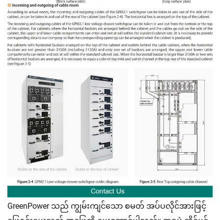
GreenPower သည် ကျွမ်းကျင်သော စမတ် အပ်ပလိုင်အားဖြင့်