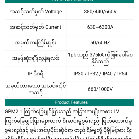
အဆင့်သတ်မှတ် Voltage
380/440/660V
အဆင့်သတ်မှတ် Current
630~6300A
အမှတ်စားကြိမ်နှုန်း
50/60HZ
1pk သည် 375kA ကိုဖြစ်ပေါ်စေ
အမှန်ဆုံးချိန်လွန်ရလဒ်
နိုင်သည်
IP ဒီဂရီ
IP30 / IP32 / IP40 / IP54
အမှတ်ထားသော အလင်းကိုင်
660/1000V
အဆင့်
GPM2.1 ကြက်ခြေမျှင်ပြားသည် အခြားအမျိုးအစား LV
ကြက်ခြေမျှင်ပြားများထက် စီးဆင်းမှုစွမ်းရည်၊ ဖြတ်တောက်မှု
စွမ်းရည်နှင့် စွမ်းအင်ပူပိုင်းဆိုင်ရာ တည်ငြိမ်မှုတို့ ပိုမိုမြင့်မားပြီး