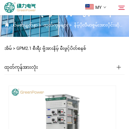
MY
GPM2.1 စီးရီး ဗို့အားနိမ့် မီးဖွင့်ပိတ်စနစ်
ပင်မစာမျက်နှာ
>
ထုတ်ကုန်များ
>
နိမ့်ပိုလီမာစွမ်းအားပိုင်းဆိုင်ရာ ပစ္စည်းကိရိယာများ
ထုတ်ကုန်များ
ရှာဖွေရန်
အိမ် >
GPM2.1 စီးရီး ဗို့အားနိမ့် မီးဖွင့်ပိတ်စနစ်
သတင်းများ
ထုတ်ကုန်အားလုံး
ကျွန်ုပ်တို့အကြောင်း
ဖြေရှင်းချက်များ
ထင်းချိုးယူ
ကျွန်ုပ်တို့အား ဆက်သွယ်ရန်