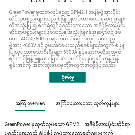
GreenPower မှထုတ်လုပ်သော GPM2.1 အနိမ့်ဗို့အားပိုင်း
ဆိုင်ရာပစ္စည်းများသည် စံပြုပြုလုပ်ထားသောမော်ဂျူးများ
ကိုအသုံးပြု၍ စက်ရုံတွင်စုစည်းထားသော အနိမ့်ဗို့အားပိုင်း
ဆိုင်ရာပစ္စည်းများဖြစ်သည်။ အသုံးပြုရန်အဆင့်သင့်ဖြစ်
သော AC 50/60Hz၊ အမှတ်တံဆိပ်ရှိ အလုပ်လုပ်သည့်
ဗို့အား <660V နှင့် စွမ်းအင်ပေးသည့်စနစ်များအတွက် စံပြု
ပြုလုပ်ထားသောစီးရီးများ 6300A နှင့်အောက်တို့အတွက်
စွမ်းအင်ဖြန့်ဖြူးမှု၊ ပြောင်းလဲမှု၊ ထိန်းချုပ်မှုနှင့် တုန့်ပြန်
စွမ်းအင်ကို အစားထိုးပေးမှုတို့အတွက်အသုံးပြုသည်။
စုံစမ်းမှု
အကြ overview
အကြံပေးထားသော ထုတ်ကုန်များ
GreenPower မှထုတ်လုပ်သော GPM2.1 အနိမ့်ဗို့အားပိုင်းဆိုင်ရာ
ပစ္စည်းများသည် စံပြုပြုလုပ်ထားသောမော်ဂျူးများကို