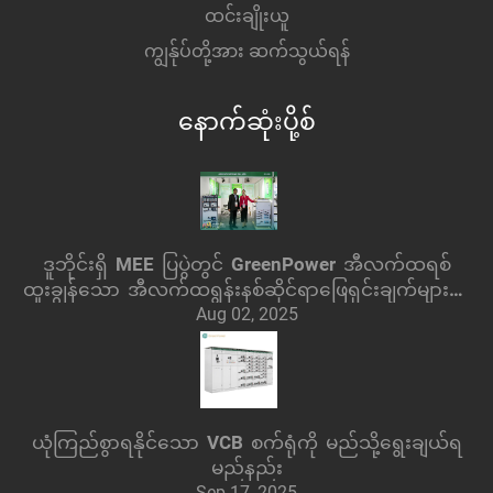
ထင်းချိုးယူ
ကျွန်ုပ်တို့အား ဆက်သွယ်ရန်
နောက်ဆုံးပို့စ်
ဒူဘိုင်းရှိ MEE ပြပွဲတွင် GreenPower အီလက်ထရစ်
ထူးချွန်သော အီလက်ထရွန်းနစ်ဆိုင်ရာဖြေရှင်းချက်များကို
Aug 02, 2025
ပြသခြင်း
ယုံကြည်စွာရနိုင်သော VCB စက်ရုံကို မည်သို့ရွေးချယ်ရ
မည်နည်း
Sep 17, 2025