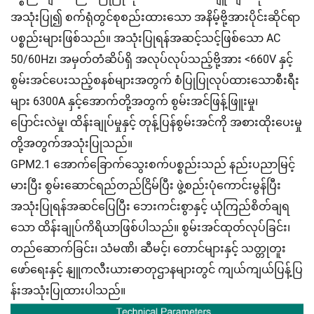
အသုံးပြု၍ စက်ရုံတွင်စုစည်းထားသော အနိမ့်ဗို့အားပိုင်းဆိုင်ရာ
ပစ္စည်းများဖြစ်သည်။ အသုံးပြုရန်အဆင့်သင့်ဖြစ်သော AC
50/60Hz၊ အမှတ်တံဆိပ်ရှိ အလုပ်လုပ်သည့်ဗို့အား <660V နှင့်
စွမ်းအင်ပေးသည့်စနစ်များအတွက် စံပြုပြုလုပ်ထားသောစီးရီး
များ 6300A နှင့်အောက်တို့အတွက် စွမ်းအင်ဖြန့်ဖြူးမှု၊
ပြောင်းလဲမှု၊ ထိန်းချုပ်မှုနှင့် တုန့်ပြန်စွမ်းအင်ကို အစားထိုးပေးမှု
တို့အတွက်အသုံးပြုသည်။
GPM2.1 အောက်ခြောက်သွေးစက်ပစ္စည်းသည် နည်းပညာမြင့်
မားပြီး စွမ်းဆောင်ရည်တည်ငြိမ်ပြီး ဖွဲ့စည်းပုံကောင်းမွန်ပြီး
အသုံးပြုရန်အဆင်ပြေပြီး ဘေးကင်းစွာနှင့် ယုံကြည်စိတ်ချရ
သော ထိန်းချုပ်ကိရိယာဖြစ်ပါသည်။ စွမ်းအင်ထုတ်လုပ်ခြင်း၊
တည်ဆောက်ခြင်း၊ သံမဏိ၊ ဆီမင့်၊ တောင်များနှင့် သတ္တုတူး
ဖော်ရေးနှင့် နျူကလီးယားဓာတုဌာနများတွင် ကျယ်ကျယ်ပြန့်ပြ
န်းအသုံးပြုထားပါသည်။