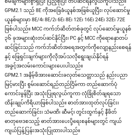
စီမံချက်များစွာရှိပြီး ပြည့်စုံပြီး တပ်ဆင်ရန်လွယ်ကူပါသည်။
GPM2.1 သည် 8E ကိုအခြေခံယူနစ်အဖြစ်ယူပြီး၊ လုပ်ဆောင်မှု
ယူနစ်များမှာ 8E/4၊ 8E/2၊ 6E၊ 8E၊ 12E၊ 16E၊ 24E၊ 32E၊ 72E
ဖြစ်ပါသည်။ MCC ကက်ဘ်ဆိတ်တစ်ခုတွင် လုပ်ဆောင်မှုယူနစ်
၃၆ ခုအများဆုံးတပ်ဆင်နိုင်ပြီး၊ PC နှင့် MCC ကိုရောနှောတပ်
ဆင်ခြင်းသည် ကက်ဘ်ဆိတ်အရေအတွက်ကိုလျော့နည်းစေရန်
နှင့် ဖြေရှင်းချက်များကိုလိုအပ်သလိုရွေးချယ်နိုင်ရန်
အခွင့်အလမ်းကောင်းများပေးပါသည်။
GPM2.1 အနိမ့်ဖိအားဆောင်းခလုတ်သေတ္တာသည် နည်းပညာ
မြင့်မားပြီး စွမ်းဆောင်ရည်တည်ငြိမ်ကာ တည်ဆောက်ပုံ
ကောင်းမွန်ပြီး အသုံးပြုရလွယ်ကူကာ လုံခြုံစိတ်ချရသော
ထိန်းချုပ်ကိရိယာဖြစ်ပါသည်။ ဓာတ်အားထုတ်လုပ်ခြင်း၊
တည်ဆောက်ခြင်း၊ သံမဏိ၊ ဆီမင့်၊ တွင်းထွက်နှင့် နီဖိတ်
ဓာတုဗေဒစသည့် ဓာတ်အားပေးပို့ရေးစနစ်များတွင် ကျယ်
ကျယ်ပြန့်ပြန်းအသုံးပြုထားပါသည်။