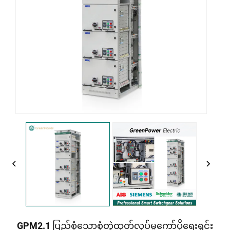
GPM2.1 ပြည့်စုံသောစုံတွဲထုတ်လုပ်မှုကော်ပိုရေးရှင်း