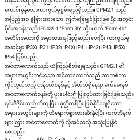
ထိန်းသိမ်းရလွယ်ကူပြီး ဘေးကင်းပြီး ယုံကြည်စိတ်ချရသည်။
ကောင်းမွန်သောကာကွယ်မှုစွမ်းရည်ရှိသည်။ GPM2.1 သည်
အပြည့်အဝ ခွဲခြားထားသော ကြက်ခြေမျှင်ပြားဖြစ်ပြီး အတွင်း
ပိုင်းအခန်းသည် IEC439-1 "Form 3b" သို့မဟုတ် "Form 4b"
အတိုင်းအတာကို အမှာစာအရ ဖြည့်ဆည်းပေးပြီး ကာကွယ်မှု
အဆင့်မှာ IP3X၊ IP31၊ IP32၊ IP4X၊ IP41၊ IP42၊ IP43၊ IP5X၊
IP54 ဖြစ်သည်။
အင်တာလောက်သည် ယုံကြည်စိတ်ချရသည်။ GPM2.1 ၏
အမှားအယွင်းကင်းသော အင်တာလောက်သည် ဆာကစ်ဘာ
ကိုင်တွယ်သည့် ဟန်ဒယ်စနစ်နှင့် အိတ်ထဲရှိနေရာ မက်ခေးနစ်
အင်တာလောက်စနစ်တို့ ပူးပေါင်း၍ ပြုလုပ်ထားခြင်းဖြစ်သည်။
၎င်းဒီဇိုင်းသည် တိကျပြီး ယုတ္တိတန်ပြီး ဖြစ်နိုင်ချေရှိသော
အမှားအယွင်းများကို ထိရောက်စွာတားဆီးနိုင်ပြီး ကက်ဘီနက်
များကြား အင်တာလောက်ကို လိုအပ်သလို အသုံးပြုနိုင်
စေသည်။