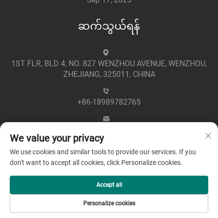
ဆက်သွယ်ရန်
1ST FLR, BLD 4, NO. 827 WENZHOU AVENUE, WENZHOU,
ZHEJIANG, 325011, CHINA
+86-18989782765
[email protected]
We value your privacy
We use cookies and similar tools to provide our services. If you
don't want to accept all cookies, click Personalize cookies.
Accept all
မူပိုင်ခွင့် © 2025 by Zhejiang Greenpower Electric Co., Ltd -
Personalize cookies
လုံခြုံရေးမူဝါဒ