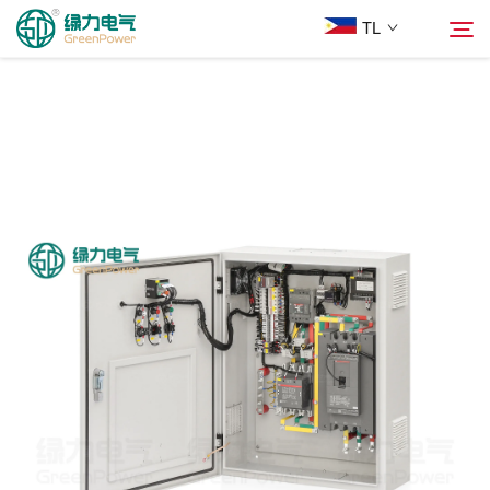
TL
Mga Produkto
Hanapin
Balita
Tungkol Sa Amin
Mga Solusyon
Ilagay
Makipag-ugnayan sa Amin