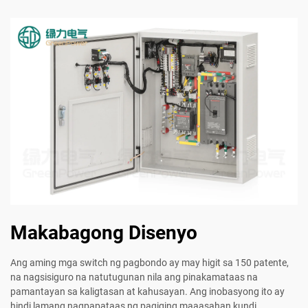
Makabagong Disenyo
Ang aming mga switch ng pagbondo ay may higit sa 150 patente,
na nagsisiguro na natutugunan nila ang pinakamataas na
pamantayan sa kaligtasan at kahusayan. Ang inobasyong ito ay
hindi lamang nagpapataas ng pagiging maaasahan kundi