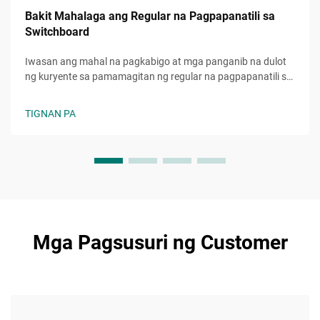
Bakit Mahalaga ang Regular na Pagpapanatili sa
Switchboard
Iwasan ang mahal na pagkabigo at mga panganib na dulot
ng kuryente sa pamamagitan ng regular na pagpapanatili sa
switchboard. Matiyak ang pagsunod, kaligtasan, at
kahusayan sa operasyon. Alamin pa ngayon.
TIGNAN PA
Mga Pagsusuri ng Customer