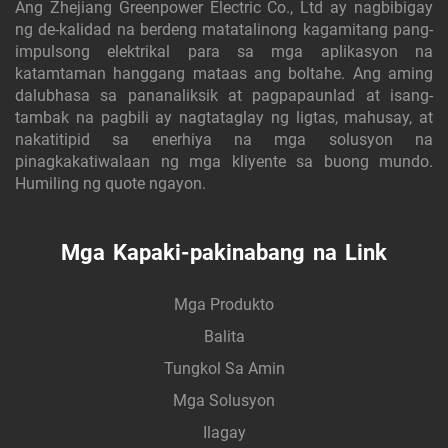
Ang Zhejiang Greenpower Electric Co., Ltd ay nagbibigay
ng de-kalidad na berdeng matatalinong kagamitang pang-
impulsong elektrikal para sa mga aplikasyon na
katamtaman hanggang mataas ang boltahe. Ang aming
dalubhasa sa pananaliksik at pagpapaunlad at isang-
tambak na pagbili ay nagtataglay ng ligtas, mahusay, at
nakatitipid sa enerhiya na mga solusyon na
pinagkakatiwalaan ng mga kliyente sa buong mundo.
Humiling ng quote ngayon.
Mga Kapaki-pakinabang na Link
Mga Produkto
Balita
Tungkol Sa Amin
Mga Solusyon
Ilagay