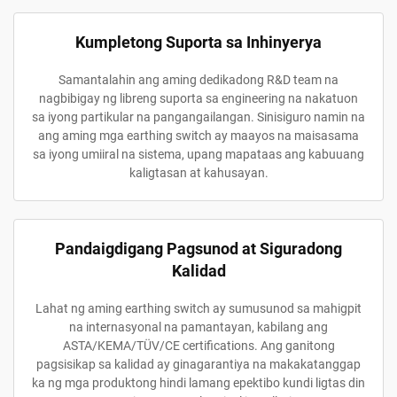
Kumpletong Suporta sa Inhinyerya
Samantalahin ang aming dedikadong R&D team na
nagbibigay ng libreng suporta sa engineering na nakatuon
sa iyong partikular na pangangailangan. Sinisiguro namin na
ang aming mga earthing switch ay maayos na maisasama
sa iyong umiiral na sistema, upang mapataas ang kabuuang
kaligtasan at kahusayan.
Pandaigdigang Pagsunod at Siguradong
Kalidad
Lahat ng aming earthing switch ay sumusunod sa mahigpit
na internasyonal na pamantayan, kabilang ang
ASTA/KEMA/TÜV/CE certifications. Ang ganitong
pagsisikap sa kalidad ay ginagarantiya na makakatanggap
ka ng mga produktong hindi lamang epektibo kundi ligtas din