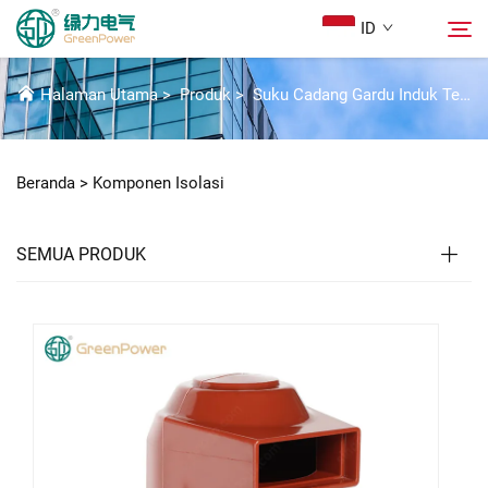
ID
KOMPONEN ISOLASI
Halaman Utama
>
Produk
>
Suku Cadang Gardu Induk Tegangan Tinggi
Produk
Cari
Beranda >
Komponen Isolasi
Berita
SEMUA PRODUK
Tentang Kami
Solusi
Unduh
Hubungi Kami