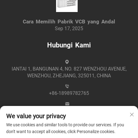
Cara Memilih Pabrik VCB yang Andal
Sep 17, 2025
Hubungi Kami
lANTAI 1, BANGUNAN 4, NO. 827 WENZHOU AVENUE,
WENZHOU, ZHEJIANG, 325011, CHINA
+86-18989782765
[email protected]
We value your privacy
We use cookies and similar tools to provide our services. If you
don't want to accept all cookies, click Personalize cookies.