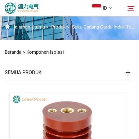
ID
KOMPONEN ISOLASI
Halaman Utama
>
Produk
>
Suku Cadang Gardu Induk Tegangan Tinggi
Produk
Cari
Beranda >
Komponen Isolasi
Berita
SEMUA PRODUK
Tentang Kami
Solusi
Unduh
Hubungi Kami