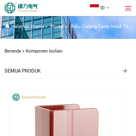
ID
KOMPONEN ISOLASI
Halaman Utama
>
Produk
>
Suku Cadang Gardu Induk Tegangan Tinggi
Produk
Cari
Beranda >
Komponen Isolasi
Berita
SEMUA PRODUK
Tentang Kami
Solusi
Unduh
Hubungi Kami