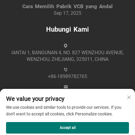
Cara Memilih Pabrik VCB yang Andal
Sep 17, 2025
Hubungi Kami
lANTAI 1, BANGUNAN 4, NO. 827 WENZHOU AVENUE,
WENZHOU, ZHEJIANG, 325011, CHINA
+86-18989782765
[email protected]
We value your privacy
We use cookies and similar tools to provide our services. If you
don't want to accept all cookies, click Personalize cookies.
Accept all
Hak Cipta © 2025 oleh Zhejiang Greenpower Electric Co.,