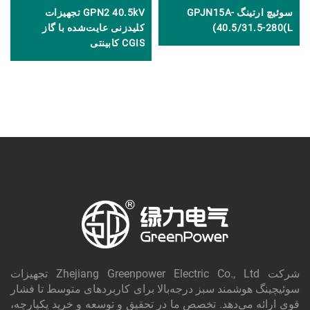
سوئیچ ارتینگ GPJN15A-
GPN2 40.5kV تجهیزات
40.5/31.5-280(L)
کلیدزنی عایت‌شده با گاز
CGIS کابینتی
شرکت Zhejiang Greenpower Electric Co., Ltd تجهیزات
سوئیچینگ هوشمند سبز درجه‌بالا برای کاربردهای متوسط تا فشار
قوی ارائه می‌دهد. تخصص ما در تحقیق و توسعه و خرید یکپارچه،