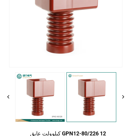
GPN12-80/226 12 کیلوولت عایق