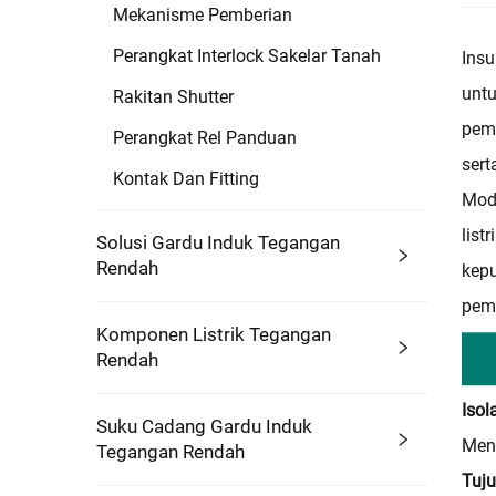
Mekanisme Pemberian
Perangkat Interlock Sakelar Tanah
Ins
untu
Rakitan Shutter
pema
Perangkat Rel Panduan
sert
Kontak Dan Fitting
Modu
list
Solusi Gardu Induk Tegangan
Rendah
kepu
pema
Komponen Listrik Tegangan
Rendah
Iso
Suku Cadang Gardu Induk
Men
Tegangan Rendah
Tuju