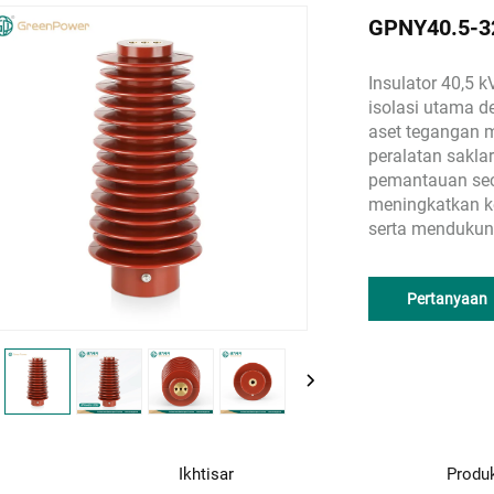
GPNY40.5-32
Insulator 40,5 
isolasi utama 
aset tegangan m
peralatan saklar
pemantauan sec
meningkatkan k
serta mendukung
Pertanyaan
Ikhtisar
Produ