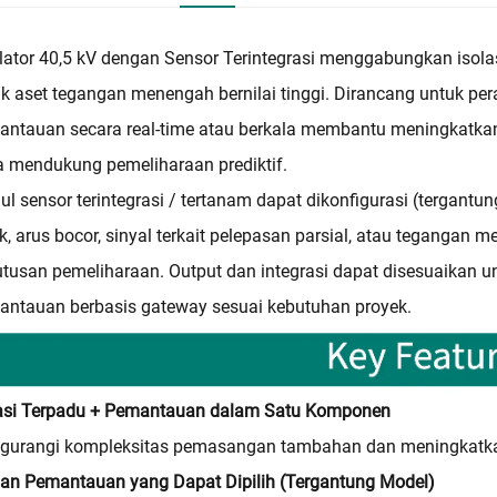
ulator 40,5 kV dengan Sensor Terintegrasi menggabungkan is
k aset tegangan menengah bernilai tinggi. Dirancang untuk pera
ntauan secara real-time atau berkala membantu meningkatkan
a mendukung pemeliharaan prediktif.
l sensor terintegrasi / tertanam dapat dikonfigurasi (tergan
rik, arus bocor, sinyal terkait pelepasan parsial, atau tegang
tusan pemeliharaan. Output dan integrasi dapat disesuaikan unt
ntauan berbasis gateway sesuai kebutuhan proyek.
lasi Terpadu + Pemantauan dalam Satu Komponen
gurangi kompleksitas pemasangan tambahan dan meningkatkan 
an Pemantauan yang Dapat Dipilih (Tergantung Model)