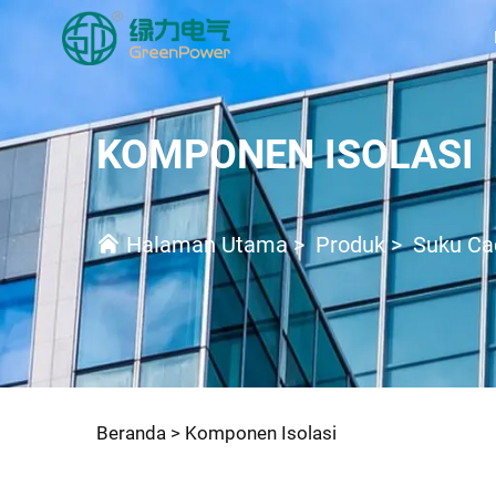
KOMPONEN ISOLASI
Halaman Utama
>
Produk
>
Suku Ca
Beranda >
Komponen Isolasi