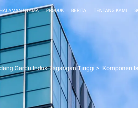
HALAMAN UTAMA
PRODUK
BERITA
TENTANG KAMI
S
dang Gardu Induk Tegangan Tinggi
>
Komponen Is