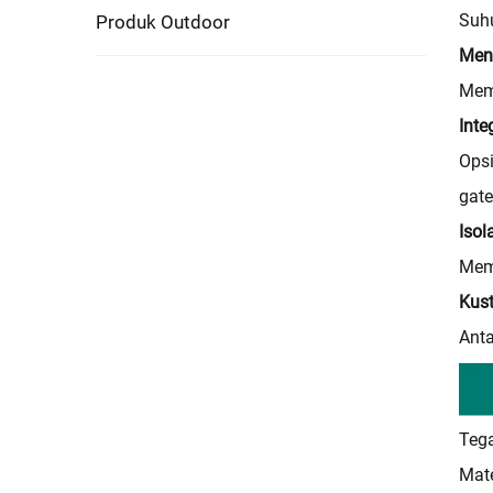
Suhu
Produk Outdoor
Meni
Memu
Inte
Opsi
gat
Iso
Mem
Kus
Anta
Tega
Mate