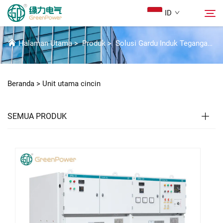
ID
UNIT UTAMA CINCIN
Halaman Utama
>
Produk
>
Solusi Gardu Induk Tegangan Tinggi
Produk
Cari
Beranda >
Unit utama cincin
Berita
SEMUA PRODUK
Tentang Kami
Solusi
Unduh
Hubungi Kami