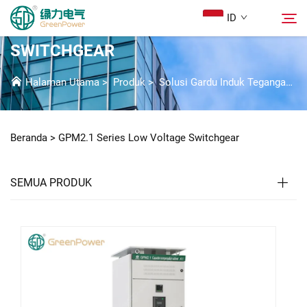
ID
GPM2.1 SERIES LOW VOLTAGE
SWITCHGEAR
Produk
Halaman Utama
>
Produk
>
Solusi Gardu Induk Tegangan Rendah
Cari
Berita
Beranda >
GPM2.1 Series Low Voltage Switchgear
Tentang Kami
SEMUA PRODUK
Solusi
Unduh
Hubungi Kami