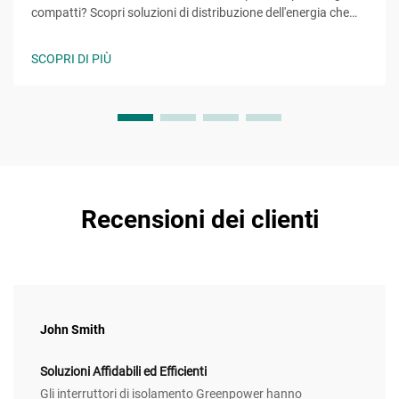
compatti? Scopri soluzioni di distribuzione dell'energia che
risparmiano spazio, aumentano la flessibilità progettuale e
riducono i tempi di assemblaggio. Scopri di più.
SCOPRI DI PIÙ
Recensioni dei clienti
John Smith
Soluzioni Affidabili ed Efficienti
Gli interruttori di isolamento Greenpower hanno