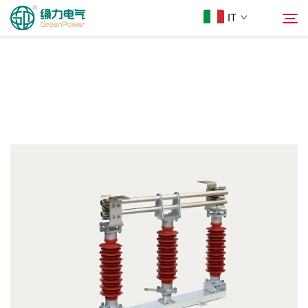
IT
Prodotti
Cerca
Notizie
Chi Siamo
Soluzioni
Scarica
Contattaci