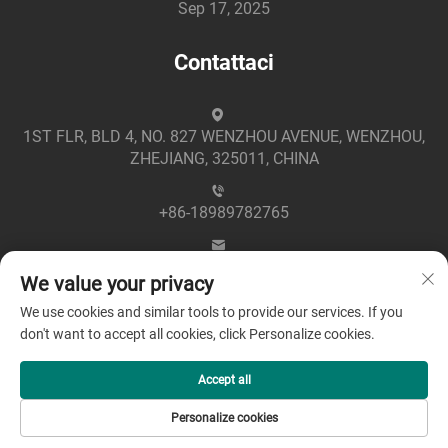
Sep 17, 2025
Contattaci
1ST FLR, BLD 4, NO. 827 WENZHOU AVENUE, WENZHOU,
ZHEJIANG, 325011, CHINA
+86-18989782765
[email protected]
We value your privacy
We use cookies and similar tools to provide our services. If you
don't want to accept all cookies, click Personalize cookies.
Accept all
Copyright © 2025 di Zhejiang Greenpower Electric Co., Ltd
Personalize cookies
-
Informativa sulla Privacy