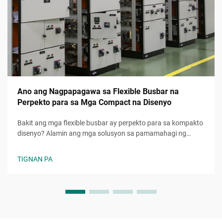
Ano ang Nagpapagawa sa Flexible Busbar na
Perpekto para sa Mga Compact na Disenyo
Bakit ang mga flexible busbar ay perpekto para sa kompakto
disenyo? Alamin ang mga solusyon sa pamamahagi ng
kuryente na nakakatipid ng espasyo, epektibo, at
nagpapataas ng kakayahang umangkop sa disenyo habang
TIGNAN PA
binabawasan ang oras ng pag-assembly. Matuto pa.