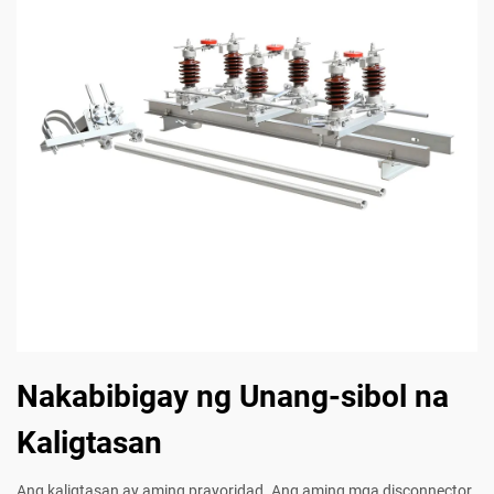
Nakabibigay ng Unang-sibol na
Kaligtasan
Ang kaligtasan ay aming prayoridad. Ang aming mga disconnector