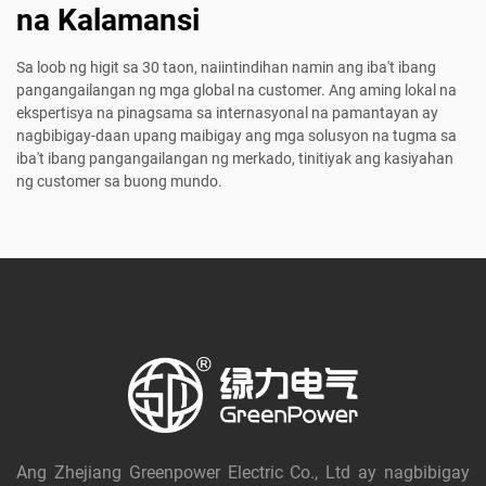
na Kalamansi
Sa loob ng higit sa 30 taon, naiintindihan namin ang iba't ibang
pangangailangan ng mga global na customer. Ang aming lokal na
ekspertisya na pinagsama sa internasyonal na pamantayan ay
nagbibigay-daan upang maibigay ang mga solusyon na tugma sa
iba't ibang pangangailangan ng merkado, tinitiyak ang kasiyahan
ng customer sa buong mundo.
Ang Zhejiang Greenpower Electric Co., Ltd ay nagbibigay