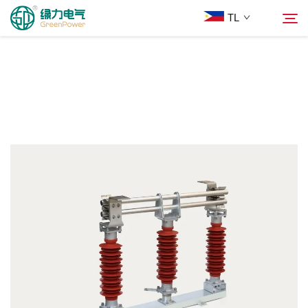
TL
Mga Produkto
Hanapin
Balita
Tungkol Sa Amin
Mga Solusyon
Ilagay
Makipag-ugnayan sa Amin