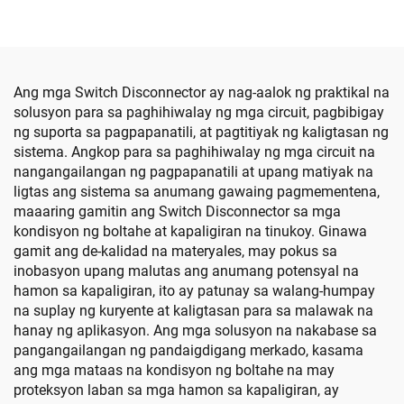
Ang mga Switch Disconnector ay nag-aalok ng praktikal na
solusyon para sa paghihiwalay ng mga circuit, pagbibigay
ng suporta sa pagpapanatili, at pagtitiyak ng kaligtasan ng
sistema. Angkop para sa paghihiwalay ng mga circuit na
nangangailangan ng pagpapanatili at upang matiyak na
ligtas ang sistema sa anumang gawaing pagmementena,
maaaring gamitin ang Switch Disconnector sa mga
kondisyon ng boltahe at kapaligiran na tinukoy. Ginawa
gamit ang de-kalidad na materyales, may pokus sa
inobasyon upang malutas ang anumang potensyal na
hamon sa kapaligiran, ito ay patunay sa walang-humpay
na suplay ng kuryente at kaligtasan para sa malawak na
hanay ng aplikasyon. Ang mga solusyon na nakabase sa
pangangailangan ng pandaigdigang merkado, kasama
ang mga mataas na kondisyon ng boltahe na may
proteksyon laban sa mga hamon sa kapaligiran, ay