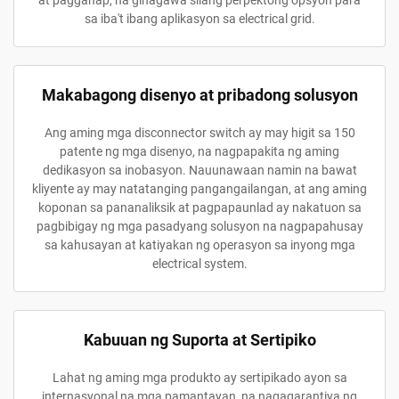
at pagganap, na ginagawa silang perpektong opsyon para
sa iba't ibang aplikasyon sa electrical grid.
Makabagong disenyo at pribadong solusyon
Ang aming mga disconnector switch ay may higit sa 150
patente ng mga disenyo, na nagpapakita ng aming
dedikasyon sa inobasyon. Nauunawaan namin na bawat
kliyente ay may natatanging pangangailangan, at ang aming
koponan sa pananaliksik at pagpapaunlad ay nakatuon sa
pagbibigay ng mga pasadyang solusyon na nagpapahusay
sa kahusayan at katiyakan ng operasyon sa inyong mga
electrical system.
Kabuuan ng Suporta at Sertipiko
Lahat ng aming mga produkto ay sertipikado ayon sa
internasyonal na mga pamantayan, na nagagarantiya ng