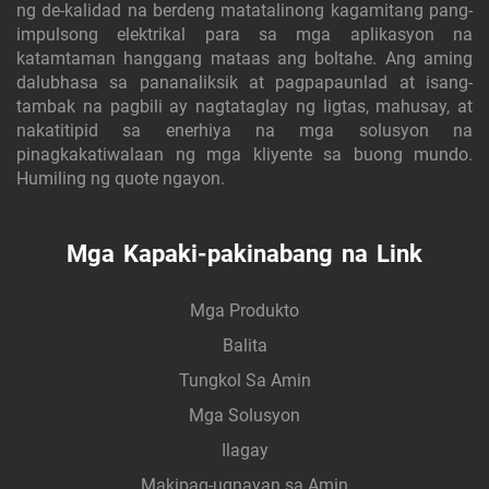
ng de-kalidad na berdeng matatalinong kagamitang pang-
impulsong elektrikal para sa mga aplikasyon na
katamtaman hanggang mataas ang boltahe. Ang aming
dalubhasa sa pananaliksik at pagpapaunlad at isang-
tambak na pagbili ay nagtataglay ng ligtas, mahusay, at
nakatitipid sa enerhiya na mga solusyon na
pinagkakatiwalaan ng mga kliyente sa buong mundo.
Humiling ng quote ngayon.
Mga Kapaki-pakinabang na Link
Mga Produkto
Balita
Tungkol Sa Amin
Mga Solusyon
Ilagay
Makipag-ugnayan sa Amin