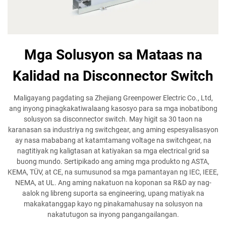
Mga Solusyon sa Mataas na
Kalidad na Disconnector Switch
Maligayang pagdating sa Zhejiang Greenpower Electric Co., Ltd,
ang inyong pinagkakatiwalaang kasosyo para sa mga inobatibong
solusyon sa disconnector switch. May higit sa 30 taon na
karanasan sa industriya ng switchgear, ang aming espesyalisasyon
ay nasa mababang at katamtamang voltage na switchgear, na
nagtitiyak ng kaligtasan at katiyakan sa mga electrical grid sa
buong mundo. Sertipikado ang aming mga produkto ng ASTA,
KEMA, TÜV, at CE, na sumusunod sa mga pamantayan ng IEC, IEEE,
NEMA, at UL. Ang aming nakatuon na koponan sa R&D ay nag-
aalok ng libreng suporta sa engineering, upang matiyak na
makakatanggap kayo ng pinakamahusay na solusyon na
nakatutugon sa inyong pangangailangan.