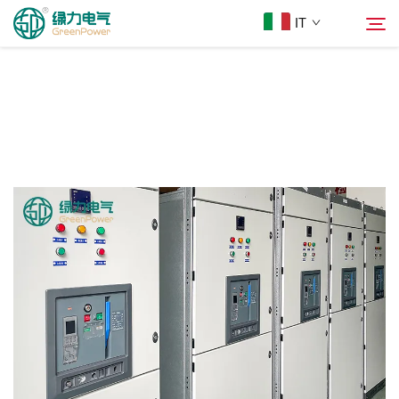
IT
Prodotti
Cerca
Notizie
Chi Siamo
Soluzioni
Scarica
Contattaci