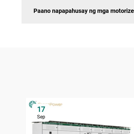
Paano napapahusay ng mga motorized 
17
Sep