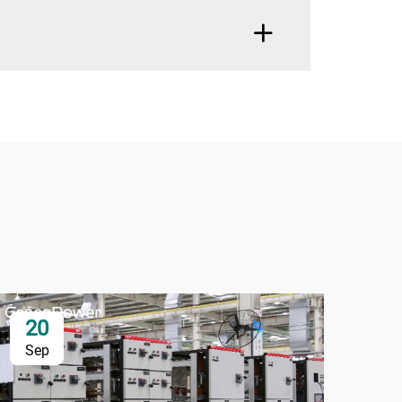
20
2
Sep
Se