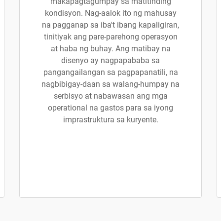
makapagtagumpay sa matitinding
kondisyon. Nag-aalok ito ng mahusay
na pagganap sa iba't ibang kapaligiran,
tinitiyak ang pare-parehong operasyon
at haba ng buhay. Ang matibay na
disenyo ay nagpapababa sa
pangangailangan sa pagpapanatili, na
nagbibigay-daan sa walang-humpay na
serbisyo at nabawasan ang mga
operational na gastos para sa iyong
imprastruktura sa kuryente.