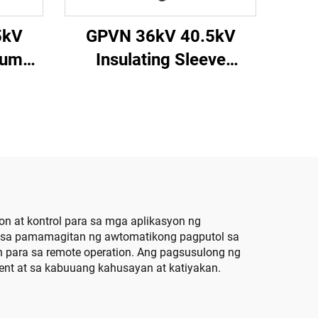
5kV
GPVN 36kV 40.5kV
uum
Insulating Sleeve
r
Vacuum Circuit Breaker
on at kontrol para sa mga aplikasyon ng
al sa pamamagitan ng awtomatikong pagputol sa
 para sa remote operation. Ang pagsusulong ng
ent at sa kabuuang kahusayan at katiyakan.