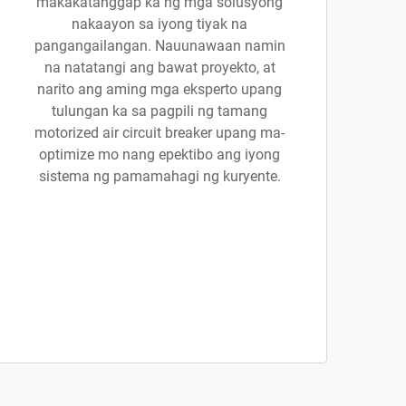
makakatanggap ka ng mga solusyong
nakaayon sa iyong tiyak na
pangangailangan. Nauunawaan namin
na natatangi ang bawat proyekto, at
narito ang aming mga eksperto upang
tulungan ka sa pagpili ng tamang
motorized air circuit breaker upang ma-
optimize mo nang epektibo ang iyong
sistema ng pamamahagi ng kuryente.