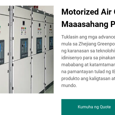
Motorized Air 
Maaasahang P
Tuklasin ang mga advanced
mula sa Zhejiang Greenpowe
ng karanasan sa teknoloh
idinisenyo para sa pinak
mababang at katamtamang
na pamantayan tulad ng IE
produkto ang kaligtasan at
mundo.
Kumuha ng Quote