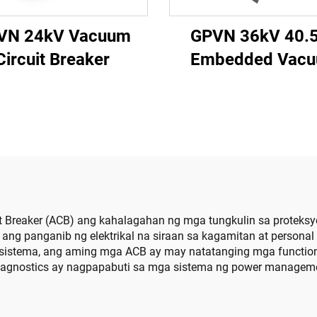
VN 24kV Vacuum
GPVN 36kV 40.
Circuit Breaker
Embedded Vac
Circuit Breake
it Breaker (ACB) ang kahalagahan ng mga tungkulin sa proteksy
ang panganib ng elektrikal na siraan sa kagamitan at person
a sistema, ang aming mga ACB ay may natatanging mga function
 diagnostics ay nagpapabuti sa mga sistema ng power managem