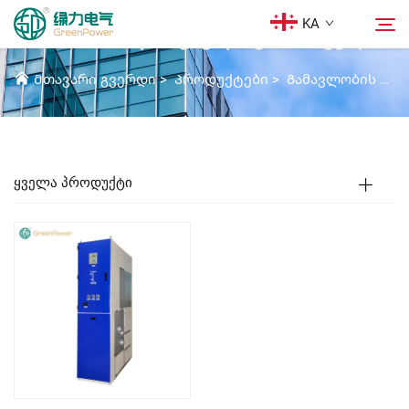
KA
ᲐᲘᲠᲘᲗ ᲘᲖᲝᲚᲘᲠᲔᲑᲣᲚᲘ ᲒᲐᲛᲠᲗᲕᲔᲚᲘ
Მთავარი გვერდი
>
Პროდუქტები
>
Გამავლობის ძაბვის გამანაწილებელი მოწყობილობები
Პროდუქტები
Ძიება
Სიახლეები
ᲧᲕᲔᲚᲐ ᲞᲠᲝᲓᲣᲥᲢᲘ
Ჩვენს შესახებ
Გამოყვანები
Ჩამოტვირთვა
Დააკონტაქტეთ ჩვენ