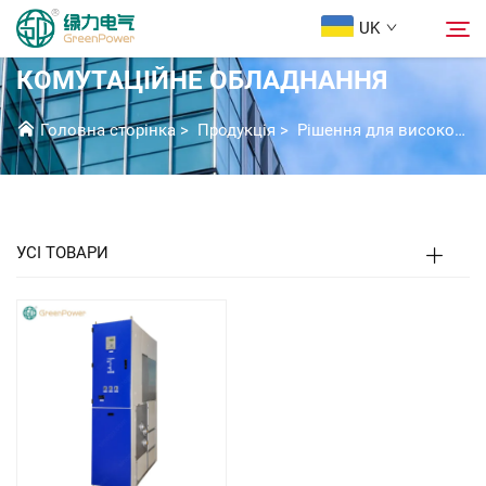
UK
ГАЗОВЕ ІЗОЛЬОВАНЕ
КОМУТАЦІЙНЕ ОБЛАДНАННЯ
Продукція
Головна сторінка
>
Продукція
>
Рішення для високовольтних комутаційних апаратів
Пошук
Новини
УСІ ТОВАРИ
Про Нас
Розв'язки
Завантажити
Зв’язатися з нами