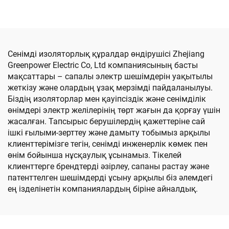
қосқыш құрылғы
Сенімді изоляторлық құралдар өндірушісі Zhejiang
Greenpower Electric Co, Ltd компаниясының басты
мақсаттары – сапалы электр шешімдерін уақытылы
жеткізу және олардың ұзақ мерзімді пайдаланылуы.
Біздің изоляторлар мен қауіпсіздік және сенімділік
өнімдері электр желілерінің төрт жағын да қорғау үшін
жасалған. Тапсырыс берушілердің қажеттеріне сай
ішкі ғылыми-зерттеу және дамыту тобымыз арқылы
клиенттерімізге тегін, сенімді инженерлік көмек пен
өнім бойынша нұсқаулық ұсынамыз. Тікелей
клиенттерге брендтерді әзірлеу, сапаны растау және
патенттелген шешімдерді ұсыну арқылы біз әлемдегі
ең ізделінетін компаниялардың біріне айналдық.