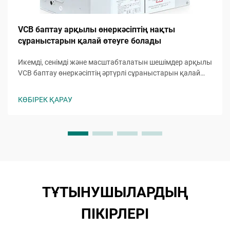
VCB баптау арқылы өнеркәсіптің нақты
сұраныстарын қалай өтеуге болады
Икемді, сенімді және масштабталатын шешімдер арқылы
VCB баптау өнеркәсіптің әртүрлі сұраныстарын қалай
орындайтынын анықтаңыз. Бүгіннің өзінде өнімділікті
және қауіпсіздікті арттырыңыз.
КӨБІРЕК ҚАРАУ
ТҰТЫНУШЫЛАРДЫҢ
ПІКІРЛЕРІ