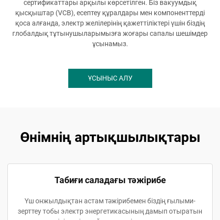
сертификаттары арқылы көрсетілген. Біз вакуумдық
қысқыштар (VCB), есептеу құралдары мен компоненттерді
қоса алғанда, электр желілерінің қажеттіліктері үшін біздің
глобалдық тұтынушыларымызға жоғары сапалы шешімдер
ұсынамыз.
ҰСЫНЫС АЛУ
Өнімнің артықшылықтары
Табиғи саладағы тәжірибе
Үш онжылдықтан астам тәжірибемен біздің ғылыми-
зерттеу тобы электр энергетикасының дамып отыратын