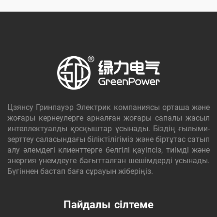
Цзянсу Гринпауэр Электрик компаниясы орташа және
жоғары кернеулерге арналған жоғары сапалы жасыл
интеллектуалды қосқыштар ұсынады. Біздің ғылыми-
зерттеу саласындағы біліктілігіміз және біртұтас сатып
алу әлемдегі клиенттерге белгілі қауіпсіз, тиімді және
энергия үнемдеуге бағытталған шешімдерді ұсынады.
Бүгіннен бастап баға сұрауын жіберіңіз.
Пайдалы сілтеме