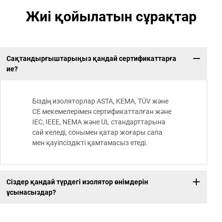
Жиі қойылатын сұрақтар
Сақтандырғыштарыңыз қандай сертификаттарға
ие?
Біздің изоляторлар ASTA, KEMA, TÜV және
CE мекемелерімен сертификатталған және
IEC, IEEE, NEMA және UL стандарттарына
сай келеді, сонымен қатар жоғары сапа
мен қауіпсіздікті қамтамасыз етеді.
Сіздер қандай түрдегі изолятор өнімдерін
ұсынасыздар?