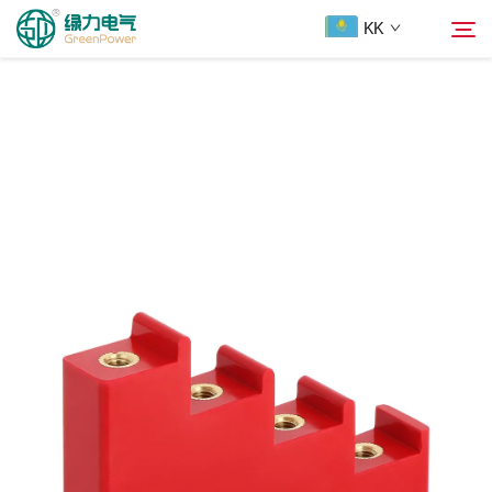
KK
Продукциялар
Іздеу
Жаңалықтар
Біздің туралы
Шешімдер
Жүктеп алу
Бізбен хабарласыңы