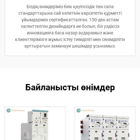
Біздің өнімдеріміз биік қауіпсіздік пен сапа
стандарттарына сай келетінін көрсететін құрметті
ұйымдармен сертификатталған. 150-ден астам
патенттелген дизайндарға ие болып, біз үздіксіз
инновацияға баса назар аударамыз және
клиенттерімізге жұмыс істеу тиімділігі мен сенімділігін
арттыратын заманауи шешімдер ұсынамыз.
Байланысты өнімдер