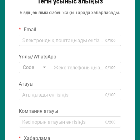
Тегін ұсыныс алыңыз
Біздің өкіліміз сізбен жақын арада хабарласады.
Email
0/100
Ұялы/WhatsApp
Code
0/100
Атауы
0/100
Компания атауы
0/200
Хабарлама