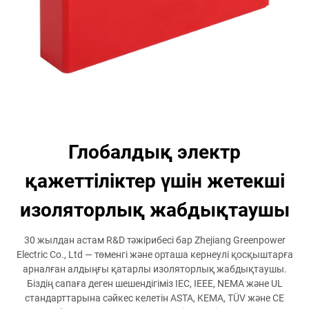
Глобалдық электр
қажеттіліктер үшін жетекші
изоляторлық жабдықтаушы
30 жылдан астам R&D тәжірибесі бар Zhejiang Greenpower
Electric Co., Ltd — төменгі және орташа кернеулі қосқыштарға
арналған алдыңғы қатарлы изоляторлық жабдықтаушы.
Біздің сапаға деген шешендігіміз IEC, IEEE, NEMA және UL
стандарттарына сәйкес келетін ASTA, KEMA, TÜV және CE