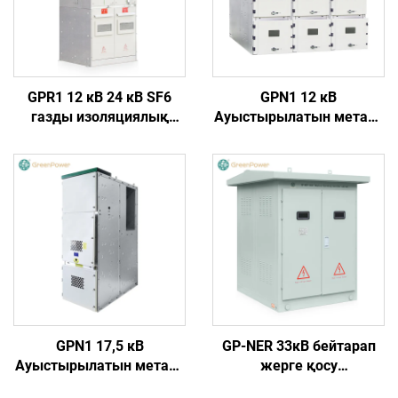
GPR1 12 кВ 24 кВ SF6
GPN1 12 кВ
газды изоляциялық
Ауыстырылатын металл
сақиналы негізгі
қаптамалы жабық
құрылғы
қосқыш құрылғы
GPN1 17,5 кВ
GP-NER 33кВ бейтарап
Ауыстырылатын металл
жерге қосу
қаптамалы жабық
резисторлары шкафы