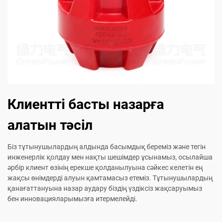
Клиентті басты назарға
алатын тәсіл
Біз тұтынушылардың алдында басымдық береміз және тегін
инженерлік қолдау мен нақты шешімдер ұсынамыз, осылайша
әрбір клиент өзінің ерекше қолданылуына сәйкес келетін ең
жақсы өнімдерді алуын қамтамасыз етеміз. Тұтынушылардың
қанағаттануына назар аудару біздің үздіксіз жақсаруымыз
бен инновацияларымызға итермелейді.