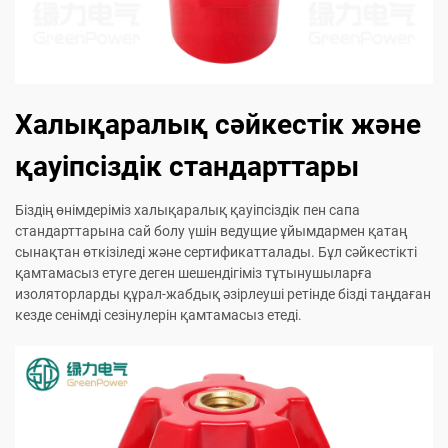
Халықаралық сәйкестік және
қауіпсіздік стандарттары
Біздің өнімдеріміз халықаралық қауіпсіздік пен сапа
стандарттарына сай болу үшін ведущие ұйымдармен қатаң
сынақтан өткізіледі және сертификатталады. Бұл сәйкестікті
қамтамасыз етуге деген шешендігіміз тұтынушыларға
изоляторларды құрал-жабдық әзірлеуші ретінде бізді таңдаған
кезде сенімді сезінулерін қамтамасыз етеді.