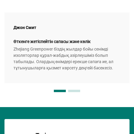
Джон Смит
Өткенге жетіспейтін сапасы және көлік
Zhejiang Greenpower біздің жылдар бойы сенімді
изоляторлар құрал-жабдық әзірлеушіміз болып
табылады. Олардың өнімдері ерекше сапаға ие, ал
тұтынушыларға қызмет көрсету деңгейі бәсекесіз.