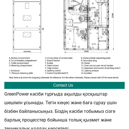
GreenPower кәсіби тұрғыда ақылды қосқыштар
шешімін ұсынады. Тегін кеңес және баға сұрау үшін
бізбен байланысыңыз. Біздің кәсіби тобымыз сізге
барлық процесстер бойынша толық қызмет және
техникалық қолдау көрсетеді.