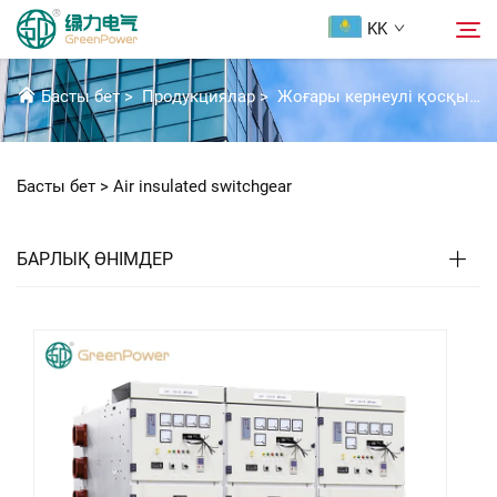
KK
AIR INSULATED SWITCHGEAR
Басты бет
>
Продукциялар
>
Жоғары кернеулі қосқыш құрылғылар шешімдері
Продукциялар
Іздеу
Басты бет >
Air insulated switchgear
Жаңалықтар
БАРЛЫҚ ӨНІМДЕР
Біздің туралы
Шешімдер
Жүктеп алу
Бізбен хабарласыңы