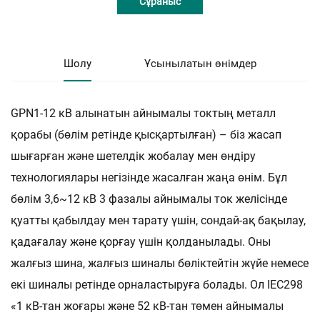
Сұраныс
Шолу
Ұсынылатын өнімдер
GPN1-12 кВ алынатын айнымалы токтың металл
қорабы (бөлім ретінде қысқартылған) – біз жасап
шығарған және шетелдік жобалау мен өндіру
технологиялары негізінде жасалған жаңа өнім. Бұл
бөлім 3,6~12 кВ 3 фазалы айнымалы ток желісінде
қуатты қабылдау мен тарату үшін, сондай-ақ бақылау,
қадағалау және қорғау үшін қолданылады. Оны
жалғыз шина, жалғыз шиналы бөліктейтін жүйе немесе
екі шиналы ретінде орналастыруға болады. Ол IEC298
«1 кВ-тан жоғары және 52 кВ-тан төмен айнымалы