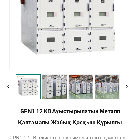
GPN1 12 КВ Ауыстырылатын Металл
Қаптамалы Жабық Қосқыш Құрылғы
GPN1-12 кВ алынатын айнымалы токтың металл