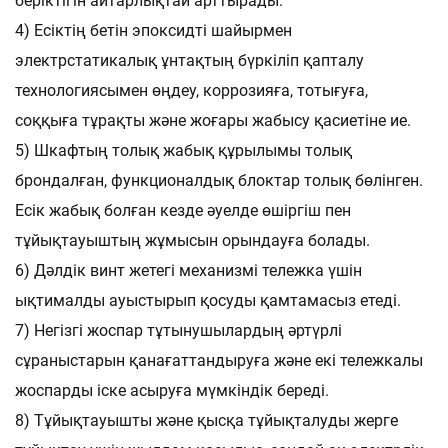
беріктігін айтарлықтай арттырады.
4) Есіктің бетін эпоксидті шайырмен
электрстатикалық ұнтақтың бүркіліп қапталу
технологиясымен өңдеу, коррозияға, тотығуға,
соққыға тұрақты және жоғары жабысу қасиетіне ие.
5) Шкафтың толық жабық құрылымы толық
брондалған, функционалдық блоктар толық бөлінген.
Есік жабық болған кезде әуелде өшіргіш пен
тұйықтауыштың жұмысын орындауға болады.
6) Дәлдік винт жетегі механизмі тележка үшін
ықтималды ауыстырып қосуды қамтамасыз етеді.
7) Негізгі жоспар тұтынушылардың әртүрлі
сұраныстарын қанағаттандыруға және екі тележкалы
жоспарды іске асыруға мүмкіндік береді.
8) Тұйықтауышты және қысқа тұйықталуды жерге