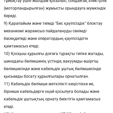
тұйықтау үшін жылдам қосылыс, сондай-ақ электрлік
(моторландырылған) жұмысты орындауға мүмкіндік
береді.
9) Қарапайым және тиімді "Бес қауіпсіздік" блоктау
механизмі жарамсыз пайдалануды сенімді
бәсеңдетеді және оператордың қауіпсіздігін
қамтамасыз етеді.
10) Қосқыш құрылғы доғаға тұрақты типке жатады,
шинадағы бөлімшенің үстінде, вакуумды өшіргіш
бөлімшесінде және кабельдік ұштық бөлімшесінде
қысымды босату құрылғылары орнатылған.
11) Кабельдік бөлімше жеткілікті кеңістікке ие,
бірнеше кабельдерге оңай қосылуға болады және
кабельдік ұштықтың орнату биіктігін қамтамасыз
етеді.