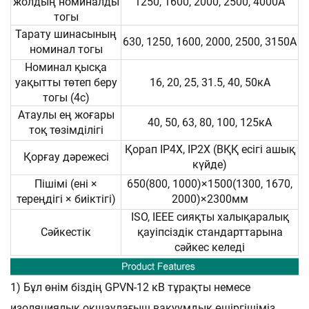
жолдың номиналды
1250, 1600, 2000, 2500, 4000А
тогы
Тарату шинасының
630, 1250, 1600, 2000, 2500, 3150А
номинал тогы
Номинал қысқа
уақытты төтеп беру
16, 20, 25, 31.5, 40, 50кА
тогы (4с)
Атаулы ең жоғары
40, 50, 63, 80, 100, 125кА
тоқ төзімділігі
Қорап IP4X, IP2X (ВҚҚ есігі ашық
Қорғау дәрежесі
күйде)
Пішімі (ені ×
650(800, 1000)×1500(1300, 1670,
тереңдігі × биіктігі)
2000)×2300мм
ISO, IEEE сияқты халықаралық
Сәйкестік
қауіпсіздік стандарттарына
сәйкес келеді
1) Бұл өнім біздің GPVN-12 кВ тұрақты немесе
изоляциялық оқшаулағыш вакуумдық өшіргішіміз