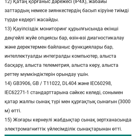
12) Қатаң қорғаныс дәрежесі (IP4X), жабайы
заттардың немесе зиянкестердің басып кіруіне тиімді
түрде кедергі жасайды.
13) Қауіпсіздік мониторинг құрылғысында екінші
деңгейлі жүйе опциясы бар, өзін-өзі диагностикалау
және деректермен байланыс функциялары бар,
интеллектуалды интегралды компьютер, алыста
басқару, алыста телеметрия, алыста көру, алыста
реттеу мүмкіндіктерін орындау үшін.
14) GB3906, GB / T11022, DL404 және IEC60298,
IEC62271-1 стандарттарына сәйкес келеді, сонымен
қатар жалпы сынақ түрі мен құрғақтық сынағын (3000
м) өтті.
15) Жоғары кернеулі жабдықтар сынақ зертханасында
электромагниттік үйлесімділік сынақтарынан өтті.