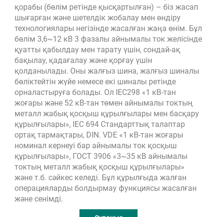
қорабы (бөлім ретінде қысқартылған) – біз жасап
шығарған және шетелдік жобалау мен өндіру
технологиялары негізінде жасалған жаңа өнім. Бұл
бөлім 3,6~12 кВ 3 фазалы айнымалы ток желісінде
қуатты қабылдау мен тарату үшін, сондай-ақ
бақылау, қадағалау және қорғау үшін
қолданылады. Оны жалғыз шина, жалғыз шиналы
бөліктейтін жүйе немесе екі шиналы ретінде
орналастыруға болады. Ол IEC298 «1 кВ-тан
жоғары және 52 кВ-тан төмен айнымалы токтың
металл жабық қосқыш құрылғылары мен басқару
құрылғылары», IEC 694 Стандарттық талаптар
ортақ тармақтары, DIN. VDE «1 кВ-тан жоғары
номинал кернеуі бар айнымалы ток қосқыш
құрылғылары», ГОСТ 3906 «3~35 кВ айнымалы
токтың металл жабық қосқыш құрылғылары»
және т.б. сәйкес келеді. Бұл құрылғыда жалған
операцияларды болдырмау функциясы жасалған
және сенімді.