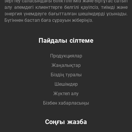
зерттеу саласындағы біліктілігіміз және біртұтас сатып
алу әлемдегі клиенттерге белгілі қауіпсіз, тиімді және
энергия үнемдеуге бағытталған шешімдерді ұсынады.
Бүгіннен бастап баға сұрауын жіберіңіз.
Пайдалы сілтеме
Продукциялар
Жаңалықтар
Біздің туралы
Шешімдер
Жүктеп алу
Бізбен хабарласыңы
Соңғы жазба