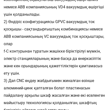
немесе ABB компаниясының VD4 вакуумдық өшіргіші
үшін қолданылады.
2) Өндіріс конфигурациясы GPVC вакуумдық ток
қосқышы - сақтандырғыштың комбинациясы немесе
ABB компаниясының VC вакуумдық ток қосқыштары,
олар
f-C контурынан тұратын жәшікке біріктірілуі мүмкін,
электр станцияларының және басқа да өнеркәсіптік
және кен орындарының қажеттіліктерін қамтамасыз
ету үшін.
3) Дәл CNC өңдеу жабдығымен жиналған өзінше
алюминий-цинк қапталған болат пластинасын
пайдалану арқылы шкаф жасалған және екі еселенген
майыстыру технологиясы қолданылған, шкафтың