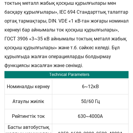
токтың металл жабық қосқыш құрылғылары мен
басқару құрылғылары», IEC 694 Стандарттық талаптар
ортақ тармақтары, DIN. VDE «1 кВ-тан жоғары номинал
кернеуі бар айнымалы ток қосқыш құрылғылары»,
ГОСТ 3906 «3~35 кВ айнымалы токтың металл жабық
қосқыш құрылғылары» және т.б. сәйкес келеді. Бұл
құрылғыда жалған операцияларды болдырмау
функциясы жасалған және сенімді.
Номиналды кернеу
6~12кВ
Атаулы жиілік
50/60 Гц
Рейтингтік ток
630~4000А
Басты автобустық