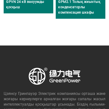
GPVN 24 кВ вакуумды
GPM2.1 Толық жиынтық
қосқыш
конденсаторлы
компенсация шкафы
Цзянсу Гринпауэр Электрик компаниясы орташа және
жоғары кернеулерге арналған жоғары сапалы жасыл
интеллектуалды қосқыштар ұсынады. Біздің ғылыми-