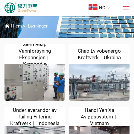
NO
LØSNINGER
Hjem
>
Løsninger
Produkter
Søk
Siem Reap
Vannforsyning
Chao Lvivobenergo
Nyheter
Ekspansjon︱
Kraftverk︱Ukraina
Kambodja
Om oss
Løsninger
Last Ned
Underleverandør av
Hanoi Yen Xa
Tailing Filtering
Avløpssystem︱
Kraftverk︱ Indonesia
Vietnam
Kontakt Oss