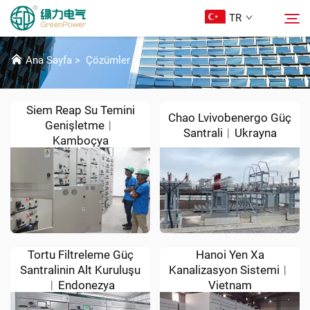
TR
ÇÖZÜMLER
Ana Sayfa
>
Çözümler
Ürünler
Ara
Siem Reap Su Temini
Chao Lvivobenergo Güç
Genişletme︱
Haberler
Santrali︱Ukrayna
Kamboçya
Hakkımızda
Çözümler
İndir
Tortu Filtreleme Güç
Hanoi Yen Xa
Santralinin Alt Kuruluşu
Kanalizasyon Sistemi︱
︱Endonezya
Vietnam
Bize Ulaşın