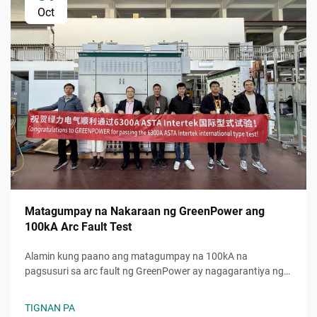
Oct
Matagumpay na Nakaraan ng GreenPower ang
100kA Arc Fault Test
Alamin kung paano ang matagumpay na 100kA na
pagsusuri sa arc fault ng GreenPower ay nagagarantiya ng
higit na kaligtasan, katiyakan, at pagtugon sa mga
pamantayan sa mga electrical system. Pinagkakatiwalaang
TIGNAN PA
pagganap kahit sa napakabibigat na kondisyon. Alamin pa.