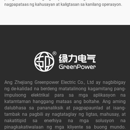
nagpapataas ng kahusayan at kaligtasan sa kanilang operasyon.
Ang Zhejiang Greenpower Electric Co., Ltd ay nagbibigay
ng de-kalidad na berdeng matatalinong kagamitang pang-
impulsong elektrikal para sa mga aplikasyon na
katamtaman hanggang mataas ang boltahe. Ang aming
dalubhasa sa pananaliksik at pagpapaunlad at isang-
tambak na pagbili ay nagtataglay ng ligtas, mahusay, at
nakatitipid sa enerhiya na mga solusyon na
pinagkakatiwalaan ng mga kliyente sa buong mundo.