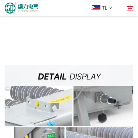
TL
Mga Produkto
Hanapin
Balita
Tungkol Sa Amin
Mga Solusyon
Ilagay
Makipag-ugnayan sa Amin