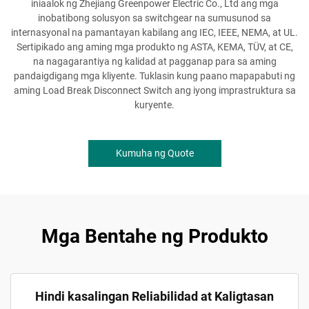
iniaalok ng Zhejiang Greenpower Electric Co., Ltd ang mga
inobatibong solusyon sa switchgear na sumusunod sa
internasyonal na pamantayan kabilang ang IEC, IEEE, NEMA, at UL.
Sertipikado ang aming mga produkto ng ASTA, KEMA, TÜV, at CE,
na nagagarantiya ng kalidad at pagganap para sa aming
pandaigdigang mga kliyente. Tuklasin kung paano mapapabuti ng
aming Load Break Disconnect Switch ang iyong imprastruktura sa
kuryente.
Kumuha ng Quote
Mga Bentahe ng Produkto
Hindi kasalingan Reliabilidad at Kaligtasan