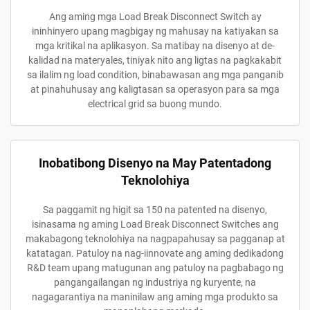
Ang aming mga Load Break Disconnect Switch ay
ininhinyero upang magbigay ng mahusay na katiyakan sa
mga kritikal na aplikasyon. Sa matibay na disenyo at de-
kalidad na materyales, tiniyak nito ang ligtas na pagkakabit
sa ilalim ng load condition, binabawasan ang mga panganib
at pinahuhusay ang kaligtasan sa operasyon para sa mga
electrical grid sa buong mundo.
Inobatibong Disenyo na May Patentadong
Teknolohiya
Sa paggamit ng higit sa 150 na patented na disenyo,
isinasama ng aming Load Break Disconnect Switches ang
makabagong teknolohiya na nagpapahusay sa pagganap at
katatagan. Patuloy na nag-iinnovate ang aming dedikadong
R&D team upang matugunan ang patuloy na pagbabago ng
pangangailangan ng industriya ng kuryente, na
nagagarantiya na maninilaw ang aming mga produkto sa