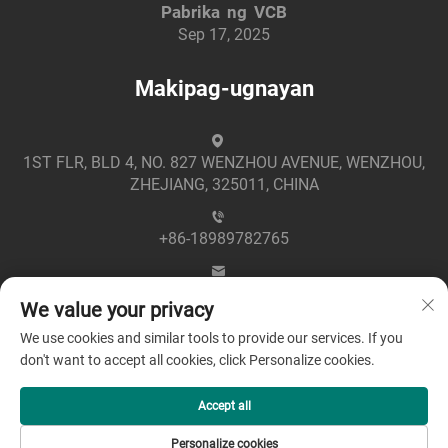
Pabrika ng VCB
Sep 17, 2025
Makipag-ugnayan
1ST FLR, BLD 4, NO. 827 WENZHOU AVENUE, WENZHOU,
ZHEJIANG, 325011, CHINA
+86-18989782765
[email protected]
We value your privacy
We use cookies and similar tools to provide our services. If you
don't want to accept all cookies, click Personalize cookies.
Accept all
Copyright © 2025 by Zhejiang Greenpower Electric Co., Ltd
Personalize cookies