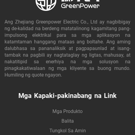
Ang Zhejiang Greenpower Electric Co., Ltd ay nagbibigay
ng de-kalidad na berdeng matatalinong kagamitang pang-
impulsong elektrikal para sa mga aplikasyon na
katamtaman hanggang mataas ang boltahe. Ang aming
dalubhasa sa pananaliksik at pagpapaunlad at isang-
tambak na pagbili ay nagtataglay ng ligtas, mahusay, at
nakatitipid sa enerhiya na mga solusyon na
pinagkakatiwalaan ng mga kliyente sa buong mundo.
Humiling ng quote ngayon.
Mga Kapaki-pakinabang na Link
Mga Produkto
Balita
Tungkol Sa Amin