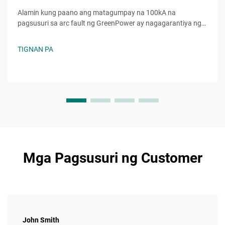
Alamin kung paano ang matagumpay na 100kA na
pagsusuri sa arc fault ng GreenPower ay nagagarantiya ng
higit na kaligtasan, katiyakan, at pagtugon sa mga
pamantayan sa mga electrical system. Pinagkakatiwalaang
TIGNAN PA
pagganap kahit sa napakabibigat na kondisyon. Alamin pa.
Mga Pagsusuri ng Customer
John Smith