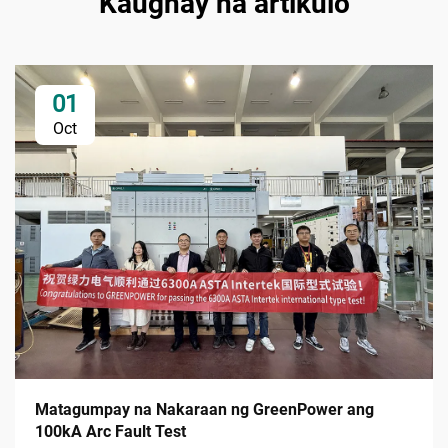
Kaugnay na artikulo
01
Oct
Matagumpay na Nakaraan ng GreenPower ang
100kA Arc Fault Test