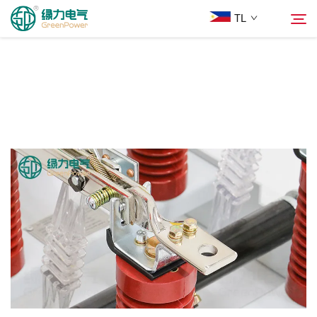
TL
Mga Produkto
Hanapin
Balita
Tungkol Sa Amin
Mga Solusyon
Ilagay
Makipag-ugnayan sa Amin