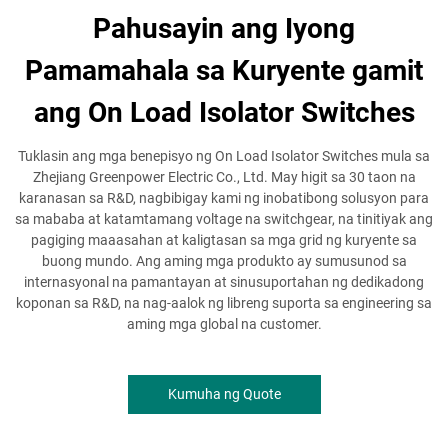
Pahusayin ang Iyong
Pamamahala sa Kuryente gamit
ang On Load Isolator Switches
Tuklasin ang mga benepisyo ng On Load Isolator Switches mula sa
Zhejiang Greenpower Electric Co., Ltd. May higit sa 30 taon na
karanasan sa R&D, nagbibigay kami ng inobatibong solusyon para
sa mababa at katamtamang voltage na switchgear, na tinitiyak ang
pagiging maaasahan at kaligtasan sa mga grid ng kuryente sa
buong mundo. Ang aming mga produkto ay sumusunod sa
internasyonal na pamantayan at sinusuportahan ng dedikadong
koponan sa R&D, na nag-aalok ng libreng suporta sa engineering sa
aming mga global na customer.
Kumuha ng Quote