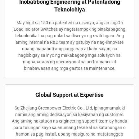
Inobatibong Engineering at Patentadong
Teknolohiya
May higit sa 150 na patented na disenyo, ang aming On
Load Isolator Switches ay nagtatampok ng pinakabagong
teknolohikal na pag-unlad sa disenyo ng switchgear. Ang
aming internal na R&D team ay patuloy na nag-iinnovate
upang mapabuti ang pagganap at kahusayan, na
nagbibigay sa inyo ng makabagong mga solusyon na
nagpapataas ng operasyonal na performance at
binabawasan ang mga gastos sa maintenance.
Global Support at Expertise
Sa Zhejiang Greenpower Electric Co., Ltd, ipinagmamalaki
namin ang aming dedikasyon sa kasiyahan ng customer.
Ang aming nakatuon na engineering support team ay handa
para tulungan kayo sa anumang teknikal na katanungan o
hamon sa pag-install, upang masiguro na matatanggap