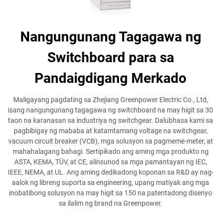
Nangungunang Tagagawa ng
Switchboard para sa
Pandaigdigang Merkado
Maligayang pagdating sa Zhejiang Greenpower Electric Co., Ltd,
isang nangungunang tagagawa ng switchboard na may higit sa 30
taon na karanasan sa industriya ng switchgear. Dalubhasa kami sa
pagbibigay ng mababa at katamtamang voltage na switchgear,
vacuum circuit breaker (VCB), mga solusyon sa pagmeme-meter, at
mahahalagang bahagi. Sertipikado ang aming mga produkto ng
ASTA, KEMA, TÜV, at CE, alinsunod sa mga pamantayan ng IEC,
IEEE, NEMA, at UL. Ang aming dedikadong koponan sa R&D ay nag-
aalok ng libreng suporta sa engineering, upang matiyak ang mga
inobatibong solusyon na may higit sa 150 na patentadong disenyo
sa ilalim ng brand na Greenpower.