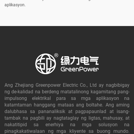
aplikasyon.
Ang Zhejiang Greenpower Electric Co., Ltd ay nagbibigay
ng de-kalidad na berdeng matatalinong kagamitang pang-
impulsong elektrikal para sa mga aplikasyon na
katamtaman hanggang mataas ang boltahe. Ang aming
dalubhasa sa pananaliksik at pagpapaunlad at isang-
tambak na pagbili ay nagtataglay ng ligtas, mahusay, at
nakatitipid sa enerhiya na mga solusyon na
pinagkakatiwalaan ng mga kliyente sa buong mundo.