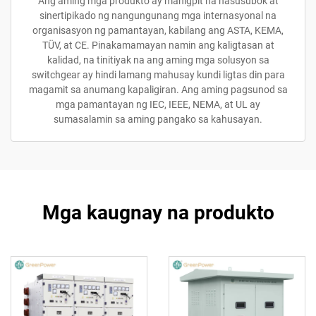
Ang aming mga produkto ay mahigpit na nasusubok at
sinertipikado ng nangungunang mga internasyonal na
organisasyon ng pamantayan, kabilang ang ASTA, KEMA,
TÜV, at CE. Pinakamamayan namin ang kaligtasan at
kalidad, na tinitiyak na ang aming mga solusyon sa
switchgear ay hindi lamang mahusay kundi ligtas din para
magamit sa anumang kapaligiran. Ang aming pagsunod sa
mga pamantayan ng IEC, IEEE, NEMA, at UL ay
sumasalamin sa aming pangako sa kahusayan.
Mga kaugnay na produkto