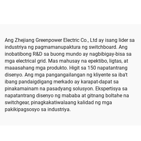
(Round Handle)
Switchgear Cabinet
Ang Zhejiang Greenpower Electric Co., Ltd ay isang lider sa
industriya ng pagmamanupaktura ng switchboard. Ang
inobatibong R&D sa buong mundo ay nagbibigay-bisa sa
mga electrical grid. Mas mahusay na epektibo, ligtas, at
maaasahang mga produkto. Higit sa 150 napatantrang
disenyo. Ang mga pangangailangan ng kliyente sa iba't
ibang pandaigdigang merkado ay karapat-dapat sa
pinakamainam na pasadyang solusyon. Ekspertisya sa
napatantrang disenyo ng mababa at gitnang boltahe na
switchgear, pinagkakatiwalaang kalidad ng mga
pakikipagsosyo sa industriya.