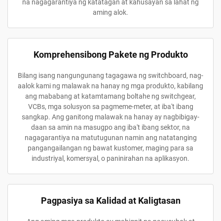
na nagagarantiya ng katatagan at kahusayan sa lahat ng
aming alok.
Komprehensibong Pakete ng Produkto
Bilang isang nangungunang tagagawa ng switchboard, nag-
aalok kami ng malawak na hanay ng mga produkto, kabilang
ang mababang at katamtamang boltahe ng switchgear,
VCBs, mga solusyon sa pagmeme-meter, at iba't ibang
sangkap. Ang ganitong malawak na hanay ay nagbibigay-
daan sa amin na masugpo ang iba't ibang sektor, na
nagagarantiya na matutugunan namin ang natatanging
pangangailangan ng bawat kustomer, maging para sa
industriyal, komersyal, o paninirahan na aplikasyon.
Pagpasiya sa Kalidad at Kaligtasan