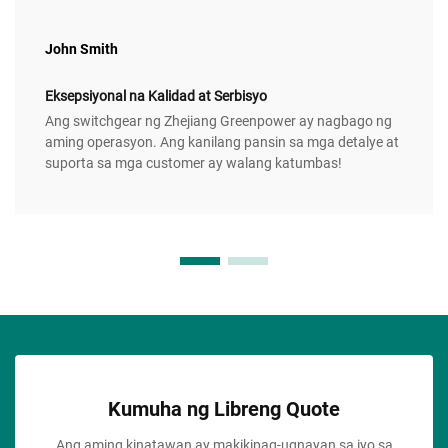
John Smith
Eksepsiyonal na Kalidad at Serbisyo
Ang switchgear ng Zhejiang Greenpower ay nagbago ng
aming operasyon. Ang kanilang pansin sa mga detalye at
suporta sa mga customer ay walang katumbas!
Kumuha ng Libreng Quote
Ang aming kinatawan ay makikipag-ugnayan sa iyo sa