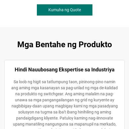
Kumuha ng Quote
Mga Bentahe ng Produkto
Hindi Nauubosang Ekspertise sa Industriya
Sa loob ng higit sa tatlumpung taon, pininong-pino namin
ang aming mga kasanayan sa pag-unlad ng mga de-kalidad
na produkto ng switchgear. Ang aming malalim na pag-
unawa sa mga pangangailangan ng grid ng kuryente ay
nagbibigay-daan upang magbigay kami ng mga pasadyang
solusyon na tugma sa iba't ibang hinihiling ng aming
pandaigdigang kliyente. Patuloy kaming nag-iinnovate
upang manatiling nangunguna sa mapanupil na merkado,