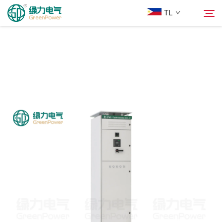
TL
Mga Produkto
Hanapin
Balita
Tungkol Sa Amin
Mga Solusyon
Ilagay
Makipag-ugnayan sa Amin