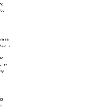
ng
000
ra sa
kabilis
rc.
tunay
ang
22
di