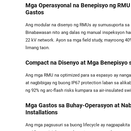
Mga Operasyonal na Benepisyo ng RMU K
Gastos
Ang modular na disenyo ng RMUs ay sumusuporta sa pr
Binabawasan nito ang dalas ng manual inspeksyon han
22 kV network. Ayon sa mga field study, mayroong 40
limang taon.
Compact na Disenyo at Mga Benepisyo 
Ang mga RMU na optimized para sa espasyo ay nangan
at nagbibigay ng buong IP67 protection laban sa alik
ng 92% ng arc-flash risks kumpara sa air-insulated sw
Mga Gastos sa Buhay-Operasyon at Na
Installations
Ang mga pagsusuri sa buong lifecycle ay nagpapaki