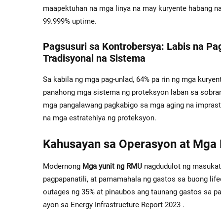
maapektuhan na mga linya na may kuryente habang nan
99.999% uptime.
Pagsusuri sa Kontrobersya: Labis na P
Tradisyonal na Sistema
Sa kabila ng mga pag-unlad, 64% pa rin ng mga kurye
panahong mga sistema ng proteksyon laban sa sobrang
mga pangalawang pagkabigo sa mga aging na imprastru
na mga estratehiya ng proteksyon.
Kahusayan sa Operasyon at Mga
Modernong
Mga yunit ng RMU
nagdudulot ng masukat
pagpapanatili, at pamamahala ng gastos sa buong life
outages ng 35% at pinaubos ang taunang gastos sa pa
ayon sa
Energy Infrastructure Report 2023
.