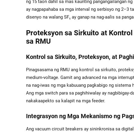
ng 15 taon dahil sa mas kaunting pangangailangan ng
ay nagpapahaba sa mga interval ng serbisyo ng 2–3 t
disenyo na walang SF₆ ay ganap na nag-aalis sa pangan
Proteksyon sa Sirkuito at Kontro
sa RMU
Kontrol sa Sirkuito, Proteksyon, at Pa
Pinagsasama ng RMU ang kontrol sa sirkuito, protek
medium-voltage. Gamit ang advanced na mga interrupter
na nag-iwas ng mga kabuuang pagkabigo ng sistema ha
Ang mga switch para sa paghihiwalay ay nagbibigay-da
nakakaapekto sa kalapit na mga feeder.
Integrasyon ng Mga Mekanismo ng Pagsi
Ang vacuum circuit breakers ay sininkronisa sa digit