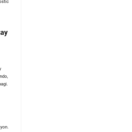
ostic
tay
y
ndo,
agi.
syon.