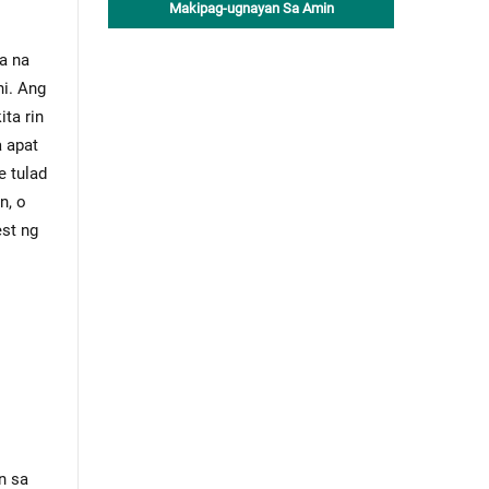
Makipag-ugnayan Sa Amin
a na
i. Ang
ta rin
 apat
e tulad
n, o
est ng
n sa