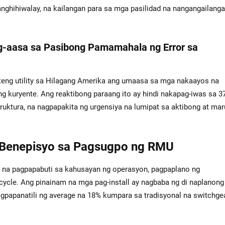
ghihiwalay, na kailangan para sa mga pasilidad na nangangailanga
ag-aasa sa Pasibong Pamamahala ng Error sa
nteng utility sa Hilagang Amerika ang umaasa sa mga nakaayos na
 kuryente. Ang reaktibong paraang ito ay hindi nakapag-iwas sa 3
ktura, na nagpapakita ng urgensiya na lumipat sa aktibong at ma
 Benepisyo sa Pagsugpo ng RMU
 na pagpapabuti sa kahusayan ng operasyon, pagpaplano ng
cycle. Ang pinainam na mga pag-install ay nagbaba ng di naplanong
gpapanatili ng average na 18% kumpara sa tradisyonal na switchgea