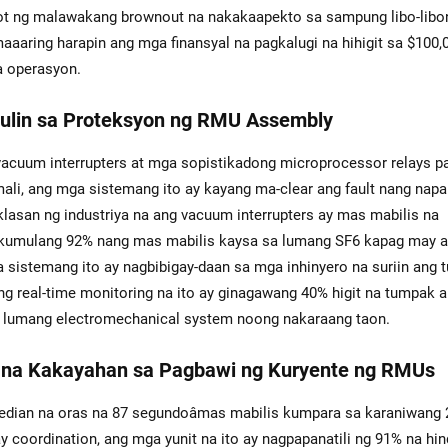
t ng malawakang brownout na nakakaapekto sa sampung libo-libo
aaaring harapin ang mga finansyal na pagkalugi na hihigit sa $100,
a operasyon.
kulin sa Proteksyon ng RMU Assembly
uum interrupters at mga sopistikadong microprocessor relays pa
i, ang mga sistemang ito ay kayang ma-clear ang fault nang napa
lasan ng industriya na ang vacuum interrupters ay mas mabilis na
it-kumulang 92% nang mas mabilis kaysa sa lumang SF6 kapag may a
 sistemang ito ay nagbibigay-daan sa mga inhinyero na suriin ang 
Ang real-time monitoring na ito ay ginagawang 40% higit na tumpak 
a lumang electromechanical system noong nakaraang taon.
s na Kakayahan sa Pagbawi ng Kuryente ng RMUs
dian na oras na 87 segundoâmas mabilis kumpara sa karaniwang 
 coordination, ang mga yunit na ito ay nagpapanatili ng 91% na hin