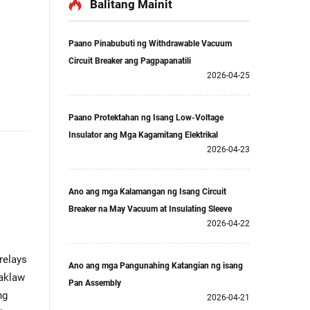
Balitang Mainit
Paano Pinabubuti ng Withdrawable Vacuum
Circuit Breaker ang Pagpapanatili
2026-04-25
Paano Protektahan ng Isang Low-Voltage
Insulator ang Mga Kagamitang Elektrikal
2026-04-23
Ano ang mga Kalamangan ng Isang Circuit
Breaker na May Vacuum at Insulating Sleeve
2026-04-22
relays
Ano ang mga Pangunahing Katangian ng isang
saklaw
Pan Assembly
ng
2026-04-21