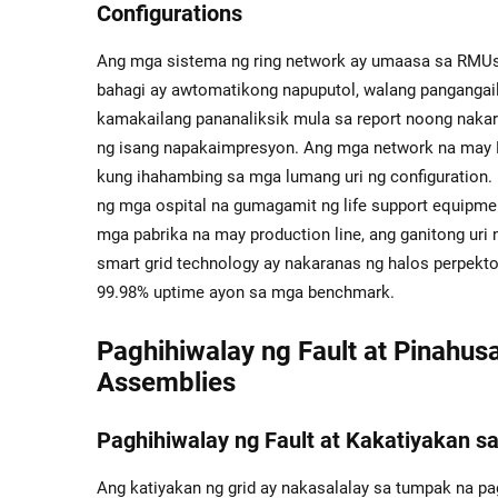
Configurations
Ang mga sistema ng ring network ay umaasa sa RMUs 
bahagi ay awtomatikong napuputol, walang pangang
kamakailang pananaliksik mula sa report noong nakar
ng isang napakaimpresyon. Ang mga network na may 
kung ihahambing sa mga lumang uri ng configuration. 
ng mga ospital na gumagamit ng life support equipme
mga pabrika na may production line, ang ganitong uri 
smart grid technology ay nakaranas ng halos perpekto
99.98% uptime ayon sa mga benchmark.
Paghihiwalay ng Fault at Pinahus
Assemblies
Paghihiwalay ng Fault at Kakatiyakan sa 
Ang katiyakan ng grid ay nakasalalay sa tumpak na p