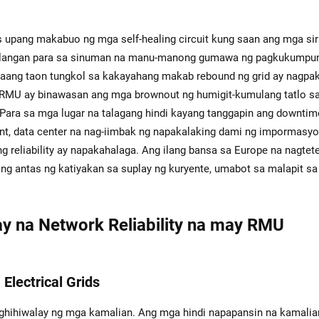
upang makabuo ng mga self-healing circuit kung saan ang mga sir
ailangan para sa sinuman na manu-manong gumawa ng pagkukumpun
aang taon tungkol sa kakayahang makab rebound ng grid ay nagpaki
RMU ay binawasan ang mga brownout ng humigit-kumulang tatlo sa
Para sa mga lugar na talagang hindi kayang tanggapin ang downtim
nt, data center na nag-iimbak ng napakalaking dami ng impormasyo
ng reliability ay napakahalaga. Ang ilang bansa sa Europe na nagtet
ng antas ng katiyakan sa suplay ng kuryente, umabot sa malapit sa
ay na Network Reliability na may RMU
Electrical Grids
aghihiwalay ng mga kamalian. Ang mga hindi napapansin na kamalia