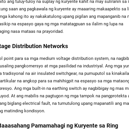
to ang tuluy-tuloy na suplay ng kuryente kahit na may suliranin sa 
kung saan ang pagkawala ng kuryente ay maaaring makaapekto sa l
 mga kahong ito ay nakakatulong upang pigilan ang mapanganib na
sikip na espasyo gaya ng mga matatagpuan sa ilalim ng lupa na
aging nasa mataas na prayoridad.
age Distribution Networks
 point para sa mga medium voltage distribution system, na nagbib
usaling pangkomersyo at mga pasilidad na industriyal. Ang mga yun
tradisyonal na air insulated switchgear, na pumuputol sa kinakail
y partikular na angkop para sa mahihigpit na espasyo sa mga mataon
presyo. Ang mga built-in na earthing switch ay nagbibigay ng mas 
yod. At ang mabilis na pagtugon ng mga tampok na pangprotekta 
ng biglang electrical fault, na tumutulong upang mapanatili ang m
ng matinding kondisyon.
aaasahang Pamamahagi ng Kuryente sa Ring