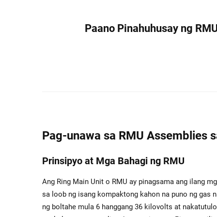
Paano Pinahuhusay ng RMU
Pag-unawa sa RMU Assemblies 
Prinsipyo at Mga Bahagi ng RMU
Ang Ring Main Unit o RMU ay pinagsama ang ilang mga b
sa loob ng isang kompaktong kahon na puno ng gas n
ng boltahe mula 6 hanggang 36 kilovolts at nakatut