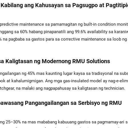
abilang ang Kahusayan sa Pagsugpo at Pagtitipi
edictive maintenance sa pamamagitan ng built-in condition monit
ggang sa 60% habang pinapanatili ang 99.6% availability sa karan
% na pagbaba sa gastos para sa corrective maintenance sa loob ng
sa Kaligtasan ng Modernong RMU Solutions
gailangan ng 45% mas kaunting lugar kaysa sa tradisyonal na subs
abok at kahalumigmigan. Ang mga gas-insulated model ay nag-e-elim
itchgear, na malaki ang nagpapahusay sa kaligtasan ng technician.
bawasang Pangangailangan sa Serbisyo ng RMU
ta ng 25–30% na mas mababang kabuuang gastos sa pagmamay-ari s