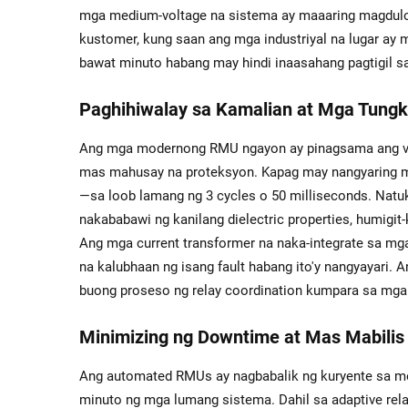
mga medium-voltage na sistema ay maaaring magdulo
kustomer, kung saan ang mga industriyal na lugar ay m
bawat minuto habang may hindi inaasahang pagtigil s
Paghihiwalay sa Kamalian at Mga Tung
Ang mga modernong RMU ngayon ay pinagsama ang vac
mas mahusay na proteksyon. Kapag may nangyaring mal
—sa loob lamang ng 3 cycles o 50 milliseconds. Natuk
nakababawi ng kanilang dielectric properties, humig
Ang mga current transformer na naka-integrate sa mga
na kalubhaan ng isang fault habang ito'y nangyayari. 
buong proseso ng relay coordination kumpara sa mg
Minimizing ng Downtime at Mas Mabili
Ang automated RMUs ay nagbabalik ng kuryente sa me
minuto ng mga lumang sistema. Dahil sa adaptive relay