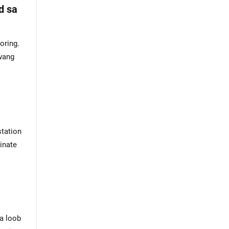
d sa
oring.
iwang
tation
inate
a loob