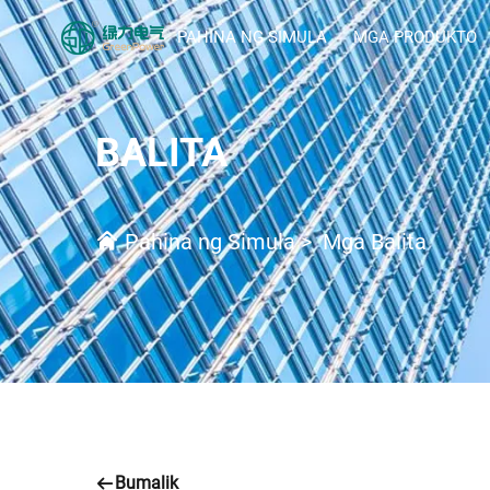
PAHINA NG SIMULA
MGA PRODUKTO
BALITA
Pahina ng Simula
>
Mga Balita
Bumalik