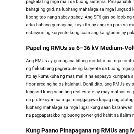
pagkalat ng mga mali sa buong sistema. Pinapanatili ni
bahagi ng grid, na lubhang mahalaga sa mga lungsod 
libong tao nang sabay-sabay. Ang SF6 gas sa loob ng
arko habang gumagana, kaya ito ay angkop para sa ma
estasyon ng kuryente kung saan ang kaligtasan ay pal
Papel ng RMUs sa 6–36 kV Medium-Volt
Ang RMUs ay gumagana bilang modular na mga control
ng fleksibleng pagreroute ng kuryente sa buong mga g
ito ay kumukuha ng mas maliit na espasyo kumpara sa 
floor area ng halos kalahati. Dahil dito, ang RMUs a
lungsod kung saan ang real estate ay may mataas na 
na proteksyon sa mga manggagawa kapag nagtatatagu
lubhang mahalaga sa mga lugar kung saan karaniwan a
na pagpapatakbo ng buong power grid kahit sa ilalim 
Kung Paano Pinapagana ng RMUs ang M