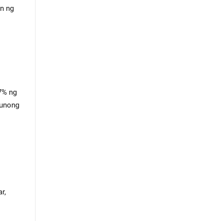
n ng
7% ng
runong
r,