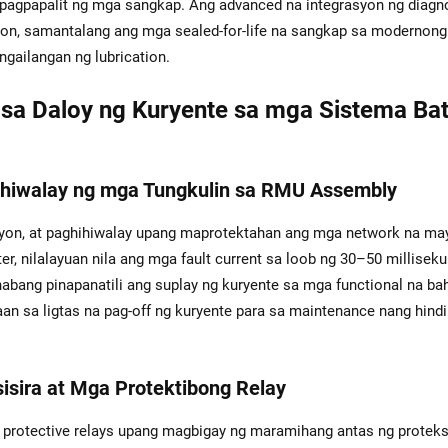
 pagpapalit ng mga sangkap. Ang advanced na integrasyon ng diagn
aon, samantalang ang mga sealed-for-life na sangkap sa modernong
gailangan ng lubrication.
l sa Daloy ng Kuryente sa mga Sistema Ba
ghihiwalay ng mga Tungkulin sa RMU Assembly
syon, at paghihiwalay upang maprotektahan ang mga network na ma
, nilalayuan nila ang mga fault current sa loob ng 30–50 milliseku
bang pinapanatili ang suplay ng kuryente sa mga functional na bah
an sa ligtas na pag-off ng kuryente para sa maintenance nang hindi
sira at Mga Protektibong Relay
al protective relays upang magbigay ng maramihang antas ng protek