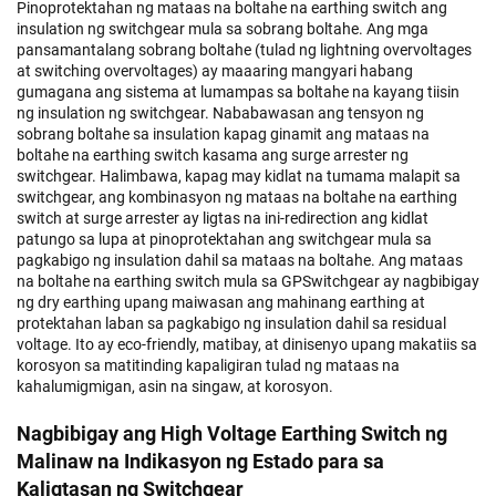
Pinoprotektahan ng mataas na boltahe na earthing switch ang
insulation ng switchgear mula sa sobrang boltahe. Ang mga
pansamantalang sobrang boltahe (tulad ng lightning overvoltages
at switching overvoltages) ay maaaring mangyari habang
gumagana ang sistema at lumampas sa boltahe na kayang tiisin
ng insulation ng switchgear. Nababawasan ang tensyon ng
sobrang boltahe sa insulation kapag ginamit ang mataas na
boltahe na earthing switch kasama ang surge arrester ng
switchgear. Halimbawa, kapag may kidlat na tumama malapit sa
switchgear, ang kombinasyon ng mataas na boltahe na earthing
switch at surge arrester ay ligtas na ini-redirection ang kidlat
patungo sa lupa at pinoprotektahan ang switchgear mula sa
pagkabigo ng insulation dahil sa mataas na boltahe. Ang mataas
na boltahe na earthing switch mula sa GPSwitchgear ay nagbibigay
ng dry earthing upang maiwasan ang mahinang earthing at
protektahan laban sa pagkabigo ng insulation dahil sa residual
voltage. Ito ay eco-friendly, matibay, at dinisenyo upang makatiis sa
korosyon sa matitinding kapaligiran tulad ng mataas na
kahalumigmigan, asin na singaw, at korosyon.
Nagbibigay ang High Voltage Earthing Switch ng
Malinaw na Indikasyon ng Estado para sa
Kaligtasan ng Switchgear