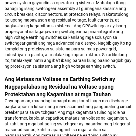
power system gayundin sa operator ng sistema. Mahalaga itong
bahagi ng isang switchgear assembly at gumagana kasama ang
circuit breakers, disconnectors, at protection relays. Nakatutulong
ito upang mabawasan ang residual voltage, fault currents, at
pagkasira ng kagamitan sa sistema. Ang GPSwitchgear ay isang
propesyonal na tagagawa ng switchgear na pina-integrate ang
high voltage earthing switches sa kanilang mga solusyon sa
switchgear gamit ang mga advanced na disenyo. Nagbibigay ito ng
kompletong proteksyon sa sistema para sa mga power grid,
industriyal na planta, at malalaking imprastruktura. Sa artikulong
ito, tatalakayin natin ang iba't ibang paraan kung paano nagbibigay
ng proteksyon sa sistema ang high voltage earthing switch.
Ang Mataas na Voltase na Earthing Switch ay
Nagpapalabas ng Residual na Voltase upang
Protektahan ang Kagamitan at mga Tauhan
Gayunpaman, maaaring tumagal nang kaunti bago ma-discharge
pagkatapos na lubos nang mai-disconnect ang pangunahing circuit
breaker para sa switchgear. Ang mga kagamitan tulad ng idle na
transformer, kable, at capacitor, mataas na voltase na kagamitan,
at kahit ang mga bahagi ng switchgear ay maaaring mag-trigger at
masunod-sunod, kahit mapanganib sa mga tauhan sa
pagpapanatili. Ang mataas na voltase na earthing switch ay