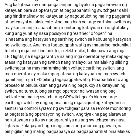
Ang kaligtasan ay nangangailangan ng tiyak na paglalarawan ng
katayuan para sa operasyon at pagpapanatili ng switchgear dahil
ang hindi malinaw na katayuan ay nagdudulot ng maling paggamit
at potensyal na aksidente. Ang mga high voltage earthing switch ay
may kasamang maaasahang monitor ng katayuan na nagtutukoy
kung ang yunit ay nasa posisyon ng "earthed" o "open", na
isinasama ang katayuan ng earthing switch sa kabuuang katayuan
ng switchgear. Ang mga tagapagpahiwatig ay maaaring mekanikal,
tulad ng mga position pointer, o elektroniko, halimbawa ang mga
LED lights, na nagagarantiya na ang mga operator ay makakapag-
atasal ng katayuan ng switch nang malayo. Sa malalaking silid ng
switchgear na may maraming high voltage earthing switch, ang
mga operator ay makakapag-atasal ng katayuan ng mga switch
gamit ang mga LED bilang tagapagpahiwatig. Pinapadali nito ang
proseso at binubuksan ang gawain ng pagtukoy sa katayuan ng
switch, na tumutulong sa mga operator na iwasan ang pag-
activate ng maling switch. Ang GPSwitchgear’s high voltage
earthing switch ay nagpapasa rin ng mga signal ng katayuan sa
sentral na control system ng switchgear para sa remote monitoring
at pagtatala ng operasyon ng switch. Ang tiyak na paglalarawan
ng katayuan na ito ay nagagarantiya na ang switchgear ay nasa
ligtas na kalagayan bago magsimula ang anumang gawain, na
pinipigilan ang maling pagpapasya sa pagpapanatili at pinalalakas