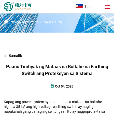
TL
BALITA
Pahina ng Simula
>
Mga Balita
Mga Produkto
Hanapin
Mga Balita
Bumalik
Tungkol Sa Amin
Paano Tinitiyak ng Mataas na Boltahe na Earthing
Switch ang Proteksyon sa Sistema
Mga Solusyon
Oct 04, 2025
Ilagay
Kapag ang power system ay umabot na sa mataas na boltahe na
higit sa 35 kV, ang high voltage earthing switch ay naging
Makipag-ugnayan sa Amin
napakahalagang bahagi ng switchgear. Ito ay nagpoprotekta sa