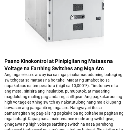
Paano Kinokontrol at Pinipigilan ng Mataas na
Voltage na Earthing Switches ang Mga Arc
Ang mga electric arc ay isa sa mga pinakamaduduming bahagi ng
switchgear sa mataas na boltahe. Maaaring umabot ito sa
napakataas na temperatura (higit sa 10,000℉). Tinutunaw nito
ang metal, sinisira ang insulation, pumuputok, at maaaring
magdulot ng maling pag-andar ng shiftgear. Ang pagkakaroon ng
high voltage earthing switch ay nakatutulong nang malaki upang
bawasan ang panganib ng mga arc. Nangyayari ito sa
pamamagitan ng pag-alis ng pagkakaiba ng boltahe sa pagitan ng
mga bahagi. Kapag nasa maintenance mode ang switchgear,
ginagawa ng high voltage earthing switch na nasa parehong
potensyal (potensyal ng lupa) ang lahat ng bahagi. Pinipigilan nito