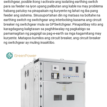
switchgear, posible itong i-activate ang isolating earthing switch
para sa feeder na iyon upang palibutan ang kable na may problema
habang patuloy na pinapakain ng kuryente ng lahat ng iba pang
feeder ang sistema. Sinusuportahan din ng mataas na boltahe na
earthing switch ng switchgear ang interlocking kasama ang circuit
breaker ng switchgear mula sa GPSwitchgear. Pinapatibay nito ang
karagdagang kaligtasan sa paghihiwalay ng pagkabigo sa
pamamagitan ng pagpigil sa pag-e-earth sa mga kagamitang may
kuryente. Matapos kumilos ang circuit breaker, ang circuit breaker
ng switchgear ay muling inaaktibo.