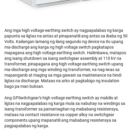
Ang mga high voltage earthing switch ay nagpapalabas ng karga
papunta sa ligtas na antas at pinapanatili ang antas sa ibaba ng 50
Volts. Kailangan lamang ng ilang segundo ng device na ito upang
ma-discharge ang karga ng high voltage switch pagkatapos
mapagana ang high voltage earthing switch. Halimbawa, matapos
ang isang shutdown sa isang switchgear assembly at 110 kV na
transformer, pinapagana ang high voltage earthing switch upang
ma-discharge ang mga winding ng transformer, na nag-iwas sa
mapanganib at maging sa mga gawain sa maintenance na hindi
ligtas na discharge. Mataas na arko at pagkabigo ng insulation
bago pa man buksan.
Ang GPSwitchgear’s high voltage earthing switch ay mabilis at
ligtas na nagpapalabas ng karga mula sa nabuhay na windings sa
isang transformer sa pamamagitan ng mababang resistensya,
mataas na contact resistance na copper alloy na switchgear
components upang mapanatili ang mababang resistensya sa
pagpapalabas ng karga.