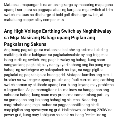
Mataas at mapanganib na antas ng karga ay maaaring mapagana
upang i-sort para sa pagpapalabas ng karga sa mga switch at trim
switch, mataas na discharge at bold golf discharge switch, at
mababang copper alloy components
Ang High Voltage Earthing Switch ay Naghihiwalay
sa Mga Nasirang Bahagi upang Pigilan ang
Pagkalat ng Sakuna
Ang isang pagkabigo sa mataas na boltahe ng sistema tulad ng
maikling sirkito o kabiguan sa pagkakainsulate ay nag-trigger sa
isang earthing switch. Ang paghihiwalay ng bahagi kung saan
nangyari ang pagkabigo ay nangyayari habang ang iba pang mga
bahagi ng switchgear ay nakapaloob sa isyu, na nagpipigil sa
pagkalat ng pagkabigo sa buong grid. Matapos kumilos ang circuit
breaker sa switchgear upang putulin ang fault current, ang earthing
switch naman ay aktibado upang i-earth ang linyang may problema
o kagamitan. Sa pamamagitan nito, malinaw na hangganan ang
nabuo sa bahagi kung saan may problema samantalang patuloy
na gumagana ang iba pang bahagi ng sistema. Naaaring
magtrabaho ang mga tauhan sa pagpapanatili nang hindi
mapipigilan ang operasyon ng grid. Halimbawa, sa isang 220kV na
power grid, kung may kabiguan sa kable sa isang feeder line ng