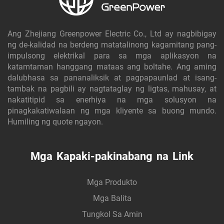
Ang Zhejiang Greenpower Electric Co., Ltd ay nagbibigay
ng de-kalidad na berdeng matatalinong kagamitang pang-
impulsong elektrikal para sa mga aplikasyon na
katamtaman hanggang mataas ang boltahe. Ang aming
dalubhasa sa pananaliksik at pagpapaunlad at isang-
tambak na pagbili ay nagtataglay ng ligtas, mahusay, at
nakatitipid sa enerhiya na mga solusyon na
pinagkakatiwalaan ng mga kliyente sa buong mundo.
Humiling ng quote ngayon.
Mga Kapaki-pakinabang na Link
Mga Produkto
Mga Balita
Tungkol Sa Amin