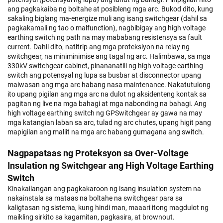
ang pagkakaiba ng boltahe at posibleng mga arc. Bukod dito, kung
sakaling biglang ma-energize muli ang isang switchgear (dahil sa
pagkakamali ng tao o malfunction), nagbibigay ang high voltage
earthing switch ng path na may mababang resistensya sa fault
current. Dahil dito, natitrip ang mga proteksiyon na relay ng
switchgear, na miniminimise ang tagal ng arc. Halimbawa, sa mga
330kV switchgear cabinet, pinananatili ng high voltage earthing
switch ang potensyal ng lupa sa busbar at disconnector upang
maiwasan ang mga arc habang nasa maintenance. Nakatutulong
ito upang pigilan ang mga arc na dulot ng aksidenteng kontak sa
pagitan ng live na mga bahagi at mga nabonding na bahagi. Ang
high voltage earthing switch ng GPSwitchgear ay gawa na may
mga katangian laban sa arc, tulad ng arc chutes, upang higit pang
mapigilan ang maliit na mga arc habang gumagana ang switch.
Nagpapataas ng Proteksyon sa Over-Voltage
Insulation ng Switchgear ang High Voltage Earthing
Switch
Kinakailangan ang pagkakaroon ng isang insulation system na
nakainstala sa mataas na boltahe na switchgear para sa
kaligtasan ng sistema, kung hindi man, maaari itong magdulot ng
maikling sirkito sa kagamitan, pagkasira, at brownout.