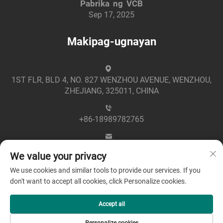
Pabrika ng VCB
Sep 17, 2025
Makipag-ugnayan
1ST FLR, BLD 4, NO. 827 WENZHOU AVENUE, WENZHOU,
ZHEJIANG, 325011, CHINA
+86-18989782765
[email protected]
We value your privacy
We use cookies and similar tools to provide our services. If you
don't want to accept all cookies, click Personalize cookies.
Accept all
Copyright © 2025 by Zhejiang Greenpower Electric Co., Ltd