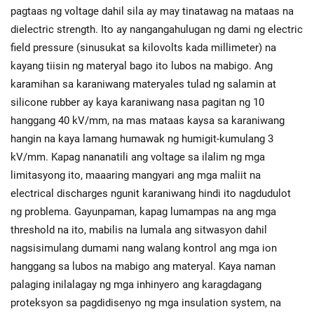
pagtaas ng voltage dahil sila ay may tinatawag na mataas na
dielectric strength. Ito ay nangangahulugan ng dami ng electric
field pressure (sinusukat sa kilovolts kada millimeter) na
kayang tiisin ng materyal bago ito lubos na mabigo. Ang
karamihan sa karaniwang materyales tulad ng salamin at
silicone rubber ay kaya karaniwang nasa pagitan ng 10
hanggang 40 kV/mm, na mas mataas kaysa sa karaniwang
hangin na kaya lamang humawak ng humigit-kumulang 3
kV/mm. Kapag nananatili ang voltage sa ilalim ng mga
limitasyong ito, maaaring mangyari ang mga maliit na
electrical discharges ngunit karaniwang hindi ito nagdudulot
ng problema. Gayunpaman, kapag lumampas na ang mga
threshold na ito, mabilis na lumala ang sitwasyon dahil
nagsisimulang dumami nang walang kontrol ang mga ion
hanggang sa lubos na mabigo ang materyal. Kaya naman
palaging inilalagay ng mga inhinyero ang karagdagang
proteksyon sa pagdidisenyo ng mga insulation system, na