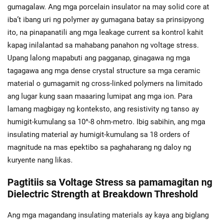
gumagalaw. Ang mga porcelain insulator na may solid core at
iba’t ibang uri ng polymer ay gumagana batay sa prinsipyong
ito, na pinapanatili ang mga leakage current sa kontrol kahit
kapag inilalantad sa mahabang panahon ng voltage stress.
Upang lalong mapabuti ang pagganap, ginagawa ng mga
tagagawa ang mga dense crystal structure sa mga ceramic
material o gumagamit ng cross-linked polymers na limitado
ang lugar kung saan maaaring lumipat ang mga ion. Para
lamang magbigay ng konteksto, ang resistivity ng tanso ay
humigit-kumulang sa 10^-8 ohm-metro. Ibig sabihin, ang mga
insulating material ay humigit-kumulang sa 18 orders of
magnitude na mas epektibo sa paghaharang ng daloy ng
kuryente nang likas.
Pagtitiis sa Voltage Stress sa pamamagitan ng
Dielectric Strength at Breakdown Threshold
Ang mga magandang insulating materials ay kaya ang biglang