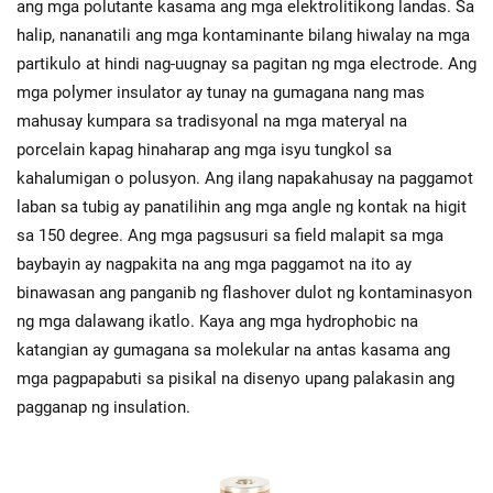
ang mga polutante kasama ang mga elektrolitikong landas. Sa
halip, nananatili ang mga kontaminante bilang hiwalay na mga
partikulo at hindi nag-uugnay sa pagitan ng mga electrode. Ang
mga polymer insulator ay tunay na gumagana nang mas
mahusay kumpara sa tradisyonal na mga materyal na
porcelain kapag hinaharap ang mga isyu tungkol sa
kahalumigan o polusyon. Ang ilang napakahusay na paggamot
laban sa tubig ay panatilihin ang mga angle ng kontak na higit
sa 150 degree. Ang mga pagsusuri sa field malapit sa mga
baybayin ay nagpakita na ang mga paggamot na ito ay
binawasan ang panganib ng flashover dulot ng kontaminasyon
ng mga dalawang ikatlo. Kaya ang mga hydrophobic na
katangian ay gumagana sa molekular na antas kasama ang
mga pagpapabuti sa pisikal na disenyo upang palakasin ang
pagganap ng insulation.