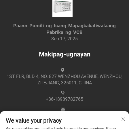
Paano Pumili ng Isang Mapagkakatiwalaang
Pabrika ng VCB
Sep 17, 2025
Makipag-ugnayan
1ST FLR, BLD 4, NO. 827 WENZHOU AVENUE, WENZHOU,
ZHEJIANG, 325011, CHINA
+86-18989782765
[email protected]
We value your privacy
We use cookies and similar tools to provide our services. If you