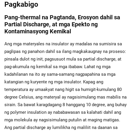
Pagkabigo
Pang-thermal na Pagtanda, Erosyon dahil sa
Partial Discharge, at mga Epekto ng
Kontaminasyong Kemikal
Ang mga materyales na insulator ay madalas na sumisira sa
paglipas ng panahon dahil sa ilang magkakaugnay na proseso:
pinsala dulot ng init, pagsusuot mula sa partial discharge, at
pag-akumula ng kemikal sa mga ibabaw. Lahat ng mga
kadahilanan na ito ay sama-samang nagpapahina sa mga
katangian ng kuryente ng mga insulator. Kapag ang
temperatura ay umaakyat nang higit sa humigit-kumulang 80
degree Celsius, ang materyal ay nagsisimulang mas mabilis na
sirain. Sa bawat karagdagang 8 hanggang 10 degree, ang buhay
ng polymer insulation ay nababawasan sa kalahati dahil ang
mga molekula ay nagsisimulang putulin at maging matigas.
Ang partial discharge ay lumilikha ng maliliit na daanan sa