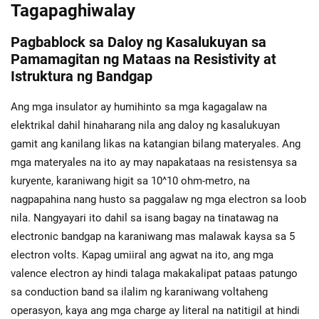
Tagapaghiwalay
Pagbablock sa Daloy ng Kasalukuyan sa
Pamamagitan ng Mataas na Resistivity at
Istruktura ng Bandgap
Ang mga insulator ay humihinto sa mga kagagalaw na
elektrikal dahil hinaharang nila ang daloy ng kasalukuyan
gamit ang kanilang likas na katangian bilang materyales. Ang
mga materyales na ito ay may napakataas na resistensya sa
kuryente, karaniwang higit sa 10^10 ohm-metro, na
nagpapahina nang husto sa paggalaw ng mga electron sa loob
nila. Nangyayari ito dahil sa isang bagay na tinatawag na
electronic bandgap na karaniwang mas malawak kaysa sa 5
electron volts. Kapag umiiral ang agwat na ito, ang mga
valence electron ay hindi talaga makakalipat pataas patungo
sa conduction band sa ilalim ng karaniwang voltaheng
operasyon, kaya ang mga charge ay literal na natitigil at hindi