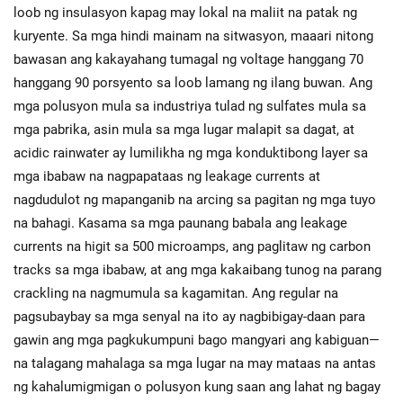
loob ng insulasyon kapag may lokal na maliit na patak ng
kuryente. Sa mga hindi mainam na sitwasyon, maaari nitong
bawasan ang kakayahang tumagal ng voltage hanggang 70
hanggang 90 porsyento sa loob lamang ng ilang buwan. Ang
mga polusyon mula sa industriya tulad ng sulfates mula sa
mga pabrika, asin mula sa mga lugar malapit sa dagat, at
acidic rainwater ay lumilikha ng mga konduktibong layer sa
mga ibabaw na nagpapataas ng leakage currents at
nagdudulot ng mapanganib na arcing sa pagitan ng mga tuyo
na bahagi. Kasama sa mga paunang babala ang leakage
currents na higit sa 500 microamps, ang paglitaw ng carbon
tracks sa mga ibabaw, at ang mga kakaibang tunog na parang
crackling na nagmumula sa kagamitan. Ang regular na
pagsubaybay sa mga senyal na ito ay nagbibigay-daan para
gawin ang mga pagkukumpuni bago mangyari ang kabiguan—
na talagang mahalaga sa mga lugar na may mataas na antas
ng kahalumigmigan o polusyon kung saan ang lahat ng bagay