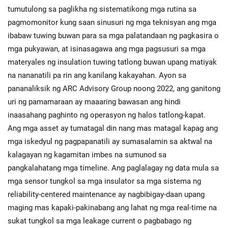
tumutulong sa paglikha ng sistematikong mga rutina sa
pagmomonitor kung saan sinusuri ng mga teknisyan ang mga
ibabaw tuwing buwan para sa mga palatandaan ng pagkasira o
mga pukyawan, at isinasagawa ang mga pagsusuri sa mga
materyales ng insulation tuwing tatlong buwan upang matiyak
na nananatili pa rin ang kanilang kakayahan. Ayon sa
pananaliksik ng ARC Advisory Group noong 2022, ang ganitong
uri ng pamamaraan ay maaaring bawasan ang hindi
inaasahang paghinto ng operasyon ng halos tatlong-kapat.
Ang mga asset ay tumatagal din nang mas matagal kapag ang
mga iskedyul ng pagpapanatili ay sumasalamin sa aktwal na
kalagayan ng kagamitan imbes na sumunod sa
pangkalahatang mga timeline. Ang paglalagay ng data mula sa
mga sensor tungkol sa mga insulator sa mga sistema ng
reliability-centered maintenance ay nagbibigay-daan upang
maging mas kapaki-pakinabang ang lahat ng mga real-time na
sukat tungkol sa mga leakage current o pagbabago ng