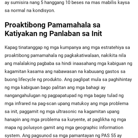
ay sumisira nang 5 hanggang 10 beses na mas mabilis kaysa
sa normal na kondisyon.
Proaktibong Pamamahala sa
Katiyakan ng Panlaban sa Init
Kapag tinatanggap ng mga kumpanya ang mga estratehiya sa
proaktibong pamamahala ng pagkakatiwalaan, nakikita nila
ang malalaking pagbaba sa hindi inaasahang mga kabiguan ng
kagamitan kasama ang nabawasan na kabuuang gastos sa
buong lifecycle ng produkto. Ang paglipat mula sa paghihintay
ng mga kabiguan bago palitan ang mga bahagi ay
nangangahulugan ng pagpapatupad ng mga bagay tulad ng
mga infrared na pag-scan upang matukoy ang mga problema
sa init, paggamit ng mga ultrasonic na kagamitan upang
hanapin ang mga problema sa kuryente, at paglikha ng mga
mapa ng polusyon gamit ang mga geographic information
system. Ang pagsunod sa mga pamantayan ng PAS 55 ay