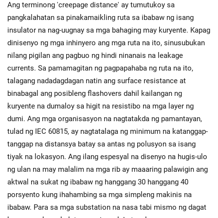
Ang terminong 'creepage distance' ay tumutukoy sa
pangkalahatan sa pinakamaikling ruta sa ibabaw ng isang
insulator na nag-uugnay sa mga bahaging may kuryente. Kapag
dinisenyo ng mga inhinyero ang mga ruta na ito, sinusubukan
nilang pigilan ang pagbuo ng hindi ninanais na leakage
currents. Sa pamamagitan ng pagpapahaba ng ruta na ito,
talagang nadadagdagan natin ang surface resistance at
binabagal ang posibleng flashovers dahil kailangan ng
kuryente na dumaloy sa higit na resistibo na mga layer ng
dumi. Ang mga organisasyon na nagtatakda ng pamantayan,
tulad ng IEC 60815, ay nagtatalaga ng minimum na katanggap-
tanggap na distansya batay sa antas ng polusyon sa isang
tiyak na lokasyon. Ang ilang espesyal na disenyo na hugis-ulo
ng ulan na may malalim na mga rib ay maaaring palawigin ang
aktwal na sukat ng ibabaw ng hanggang 30 hanggang 40
porsyento kung ihahambing sa mga simpleng makinis na
ibabaw. Para sa mga substation na nasa tabi mismo ng dagat