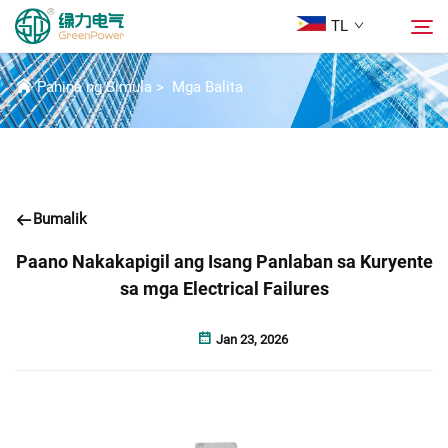
TL
BALITA
Pahina ng Simula
>
Mga Balita
Mga Produkto
Hanapin
Mga Balita
Bumalik
Tungkol Sa Amin
Paano Nakakapigil ang Isang Panlaban sa Kuryente
sa mga Electrical Failures
Mga Solusyon
Jan 23, 2026
Ilagay
Makipag-ugnayan sa Amin