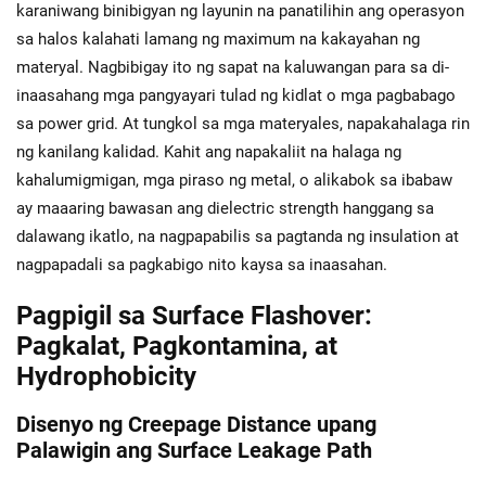
karaniwang binibigyan ng layunin na panatilihin ang operasyon
sa halos kalahati lamang ng maximum na kakayahan ng
materyal. Nagbibigay ito ng sapat na kaluwangan para sa di-
inaasahang mga pangyayari tulad ng kidlat o mga pagbabago
sa power grid. At tungkol sa mga materyales, napakahalaga rin
ng kanilang kalidad. Kahit ang napakaliit na halaga ng
kahalumigmigan, mga piraso ng metal, o alikabok sa ibabaw
ay maaaring bawasan ang dielectric strength hanggang sa
dalawang ikatlo, na nagpapabilis sa pagtanda ng insulation at
nagpapadali sa pagkabigo nito kaysa sa inaasahan.
Pagpigil sa Surface Flashover:
Pagkalat, Pagkontamina, at
Hydrophobicity
Disenyo ng Creepage Distance upang
Palawigin ang Surface Leakage Path