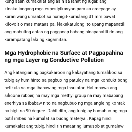
kung saan kumakalat ang asin sa lahat ng lugar, ang
kinakailangang mga espesipikasyon para sa creepage ay
karaniwang umaabot sa humigit-kumulang 31 mm bawat
kilovolt o mas mataas pa. Nakakatulong ito upang mapanatili
ang mabuting antas ng pagganap habang pinapanatili rin ang
karampatang laki ng kagamitan.
Mga Hydrophobic na Surface at Pagpapahina
ng mga Layer ng Conductive Pollution
Ang katangian ng pagkakaroon ng kakayahang tumalikod sa
tubig ay humihinto sa pagbuo ng patuloy na mga konduktibong
pelikula sa mga ibabaw ng mga insulator. Halimbawa ang
silicone rubber, na may mga methyl group na may mababang
enerhiya sa ibabaw nito na nagbubuo ng mga angle ng kontak
na higit sa 90 degree. Dahil dito, ang tubig ay bumubuo ng mga
butil imbes na kumalat sa buong materyal. Kapag hindi
kumakalat ang tubig, hindi rin maaaring lumusob at gumalaw