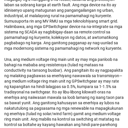
laban sa sobrang karga at earth fault. Ang mga device na ito ay
idinisenyo upang matugunan ang pangangailangan ng urban,
industriyal, at malalayong rural na pamamahagi ng kuryente.
Sumusuporta rin ang MV RMU sa mga teknolohiyang smart grid.
Halimbawa, ang mga GPSwitchgear device na na-integrate sa mga
sistema ng SCADA ay nagbibigay-daan sa remote control sa
pamamahagi ng kuryente, koleksyon ng datos, at awtomatikong
pagbabago ng karga. Ang ganitong pagganap ay nag-uunlad sa
mga modernong sistema ng pamamahagi ng network ng kuryente.
Una, ang medium voltage ring main unit ay may mga panloob na
bahagi na mababa ang resistensya (tulad ng mataas na
conductivity na tansong busbar). Ang pangitain ito ay nagpapakita
ng malaking pagbawas sa enerhiyang nawawala sa transmisyon—
ang medium voltage ring main unit ng GPSwitchgear ay may rate
ng kapangitan na hindi lalagpas sa 0.5%, kumpara sa 1-1.5% sa
tradisyonal na switchgear. Ito ay libu-libong kilowatt-oras na
enerhiya ang naiiwasan mawala sa loob lamang ng isang taon para
sa bawat yunit. Ang ganitong kahusayan sa enerhiya ay lubos na
nakatutulong sa pagsasama ng mga renewable na mapagkukunan
ng enerhiya (tulad ng solar/wind farm) gamit ang medium voltage
ring main unit. Ang mabilis na kontrol sa switching at matatag na
kontrol sa boltahe ay kayang hawakan ang hindi pare-parehong