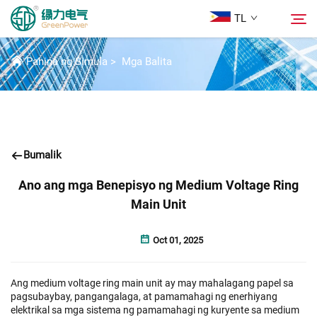
TL
BALITA
Pahina ng Simula
>
Mga Balita
Mga Produkto
Hanapin
Mga Balita
Bumalik
Tungkol Sa Amin
Ano ang mga Benepisyo ng Medium Voltage Ring
Main Unit
Mga Solusyon
Oct 01, 2025
Ilagay
Ang medium voltage ring main unit ay may mahalagang papel sa
pagsubaybay, pangangalaga, at pamamahagi ng enerhiyang
Makipag-ugnayan sa Amin
elektrikal sa mga sistema ng pamamahagi ng kuryente sa medium