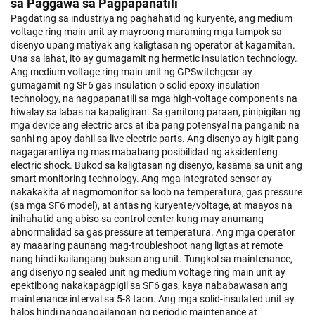
sa Paggawa sa Pagpapanatili
Pagdating sa industriya ng paghahatid ng kuryente, ang medium
voltage ring main unit ay mayroong maraming mga tampok sa
disenyo upang matiyak ang kaligtasan ng operator at kagamitan.
Una sa lahat, ito ay gumagamit ng hermetic insulation technology.
Ang medium voltage ring main unit ng GPSwitchgear ay
gumagamit ng SF6 gas insulation o solid epoxy insulation
technology, na nagpapanatili sa mga high-voltage components na
hiwalay sa labas na kapaligiran. Sa ganitong paraan, pinipigilan ng
mga device ang electric arcs at iba pang potensyal na panganib na
sanhi ng apoy dahil sa live electric parts. Ang disenyo ay higit pang
nagagarantiya ng mas mababang posibilidad ng aksidenteng
electric shock. Bukod sa kaligtasan ng disenyo, kasama sa unit ang
smart monitoring technology. Ang mga integrated sensor ay
nakakakita at nagmomonitor sa loob na temperatura, gas pressure
(sa mga SF6 model), at antas ng kuryente/voltage, at maayos na
inihahatid ang abiso sa control center kung may anumang
abnormalidad sa gas pressure at temperatura. Ang mga operator
ay maaaring paunang mag-troubleshoot nang ligtas at remote
nang hindi kailangang buksan ang unit. Tungkol sa maintenance,
ang disenyo ng sealed unit ng medium voltage ring main unit ay
epektibong nakakapagpigil sa SF6 gas, kaya nababawasan ang
maintenance interval sa 5-8 taon. Ang mga solid-insulated unit ay
halos hindi nangangailangan ng periodic maintenance at