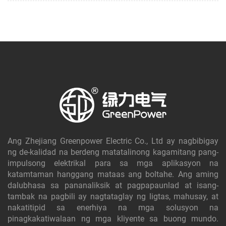
Ang Zhejiang Greenpower Electric Co., Ltd ay nagbibigay
ng de-kalidad na berdeng matatalinong kagamitang pang-
impulsong elektrikal para sa mga aplikasyon na
katamtaman hanggang mataas ang boltahe. Ang aming
dalubhasa sa pananaliksik at pagpapaunlad at isang-
tambak na pagbili ay nagtataglay ng ligtas, mahusay, at
nakatitipid sa enerhiya na mga solusyon na
pinagkakatiwalaan ng mga kliyente sa buong mundo.