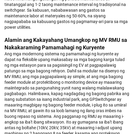
tinatanggal ang 1-2 taong maintenance interval ng tradisyonal na
switchgear. Sa kabuuan, nababawasan ang gastos sa
maintenance labor at materyales ng 50-60%, na siyang
nagpapababa sa kabuuang gastos ng pagmamay-ari para sa mga
power utilities.
Alamin ang Kakayahang Umangkop ng MV RMU sa
Nakakaraming Pamamahagi ng Kuryente
Ang mga modernong sistema ng pamamahagi ng kuryente ay
dapat na fleksible upang makasabay sa mga bagong karga tulad
ng mga estasyon para sa pagsisingil ng EV at pagpapalawig
patungo sa mga bagong rehiyon. Dahil sa modular na disenyo ng
MV RMU, ang mga pagpapalawig ay simple, at ang mga bagong
feeder module at protektibong o monitoring device ay maaaring
maiintegrado sa pangunahing yunit nang walang malalawakang
pagbabago. Halimbawa, kapag nagdagdag ng bagong pabrika ang
isang substation sa isang industrial park, ang GPSwitchgear ay
maaaring magbigay ng bagong feeder module, i-plug ito sa umiiral
na MV RMU, at gawin ito sa loob lamang ng ilang oras imbes na
buong repaso ng sistema. Ang pagganap ng RMU ay maaaring i-
angkop sa iba't ibang sitwasyon. Ito ay gumagana sa iba't ibang
antas ng boltahe (10kV, 20kV, 35kV) at maaaring i-adjust upang
magbigay ng 2 hanggang 8 na feeder, kasama ang proteksyon