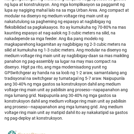
ng lupa at konstruksyon. Ang mga komplikasyon sa paggamit ng
lupa ay nagiging mahal lalo na sa mga Urban Area. Ang compact at
modular na disenyo ng medium voltage ring main unit ay
nakatutulong sa pagheming ng espasyo at nagbibigay ng
fleksibilidad sa pagkakaayos. Ito ay kumukuha ng 70-80% na mas
kaunting espasyo at nag-aalok ng 3 cubic meters na silid, na
nakadepende sa mga feeder. Ang iba pang modelo ng
magkaparehong kagamitan ay nagbibigay ng 2-3 cubic meters na
silid at kumukuha ng 1-3 cubic meters. Ang modular na disenyo ng
medium voltage ring main unit ay nagbibigay-daan sa mas maikling
panahon ng pag-assembly sa lugar na may mas compact na
disenyo. Higit pa rito, ang mga modernisadong yunit ng
GPSwitchgear ay handa na sa loob ng 1-2 araw, samantalang ang
tradisyonal na switchgear ay tumatagal ng 5-7 araw. Naipupunla
ang 30-40% ng mga gastos sa konstruksyon dahil ang medium
voltage ring main unit ay pabilisin ang proseso—napapanahon ang
mga lumang grid. Naipupunla ang 30-40% ng mga gastos sa
konstruksyon dahil ang medium voltage ring main unit ay pabilisin
ang proseso—napapanahon ang mga lumang grid. Ang medium
voltage ring main unit ay matipid dahil ito ay nakakatipid sa gastos
ng pag-deploy at konstruksyon.