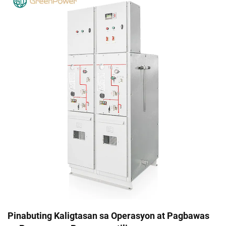
Pinabuting Kaligtasan sa Operasyon at Pagbawas