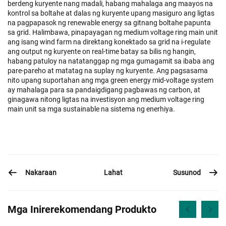
berdeng kuryente nang madali, habang mahalaga ang maayos na
kontrol sa boltahe at dalas ng kuryente upang masiguro ang ligtas
na pagpapasok ng renewable energy sa gitnang boltahe papunta
sa grid. Halimbawa, pinapayagan ng medium voltage ring main unit
ang isang wind farm na direktang konektado sa grid na i-regulate
ang output ng kuryente on real-time batay sa bilis ng hangin,
habang patuloy na natatanggap ng mga gumagamit sa ibaba ang
pare-pareho at matatag na suplay ng kuryente. Ang pagsasama
nito upang suportahan ang mga green energy mid-voltage system
ay mahalaga para sa pandaigdigang pagbawas ng carbon, at
ginagawa nitong ligtas na investisyon ang medium voltage ring
main unit sa mga sustainable na sistema ng enerhiya.
Nakaraan
Susunod
Lahat
Mga Inirerekomendang Produkto