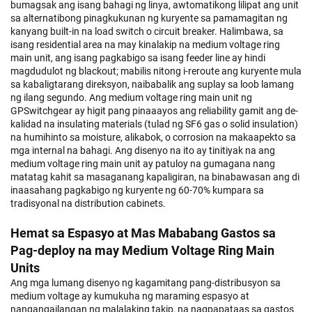
bumagsak ang isang bahagi ng linya, awtomatikong lilipat ang unit
sa alternatibong pinagkukunan ng kuryente sa pamamagitan ng
kanyang built-in na load switch o circuit breaker. Halimbawa, sa
isang residential area na may kinalakip na medium voltage ring
main unit, ang isang pagkabigo sa isang feeder line ay hindi
magdudulot ng blackout; mabilis nitong i-reroute ang kuryente mula
sa kabaligtarang direksyon, naibabalik ang suplay sa loob lamang
ng ilang segundo. Ang medium voltage ring main unit ng
GPSwitchgear ay higit pang pinaaayos ang reliability gamit ang de-
kalidad na insulating materials (tulad ng SF6 gas o solid insulation)
na humihinto sa moisture, alikabok, o corrosion na makaapekto sa
mga internal na bahagi. Ang disenyo na ito ay tinitiyak na ang
medium voltage ring main unit ay patuloy na gumagana nang
matatag kahit sa masaganang kapaligiran, na binabawasan ang di
inaasahang pagkabigo ng kuryente ng 60-70% kumpara sa
tradisyonal na distribution cabinets.
Hemat sa Espasyo at Mas Mababang Gastos sa
Pag-deploy na may Medium Voltage Ring Main
Units
Ang mga lumang disenyo ng kagamitang pang-distribusyon sa
medium voltage ay kumukuha ng maraming espasyo at
nangangailangan ng malalaking takip, na nagpapataas sa gastos