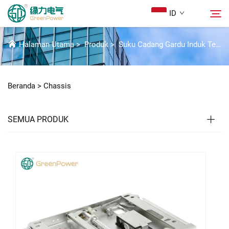
ID
CHASSIS
Halaman Utama
>
Produk
>
Suku Cadang Gardu Induk Tegangan Tinggi
Produk
Cari
Beranda >
Chassis
Berita
SEMUA PRODUK
Tentang Kami
Solusi
Unduh
Hubungi Kami