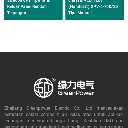
Sivacon 8PT Tipe Tarik
chassis VCB 12kV
Keluar Panel Rendah
(Handcart) GPV-4-700/S5
Tegangan
Tipe Manual
Zhejiang Greenpower Electric Co., Ltd menyediakan
peralatan saklar cerdas hijau kelas atas untuk aplikasi
tegangan menengah hingga tinggi. Keahlian R&D dan
pengadaan satu atap kami memberikan solusi yang aman,