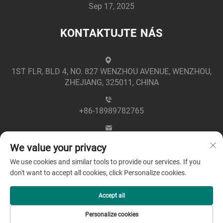
Sep 17, 2025
KONTAKTUJTE NÁS
1ST FLR, BLD 4, NO. 827 WENZHOU AVENUE, WENZHOU,
ZHEJIANG, 325011, CHINA
+86-18989782765
[email protected]
We value your privacy
We use cookies and similar tools to provide our services. If you
don't want to accept all cookies, click Personalize cookies.
Accept all
Copyright © 2025 společností Zhejiang Greenpower
Personalize cookies
Electric Co., Ltd -
Zásady ochrany soukromí