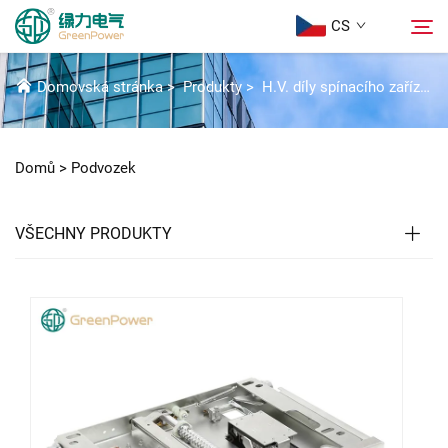
CS
PODVOZEK
Domovská stránka
>
Produkty
>
H.V. díly spínacího zařízení
Produkty
Hledat
Domů >
Podvozek
Aktuality
VŠECHNY PRODUKTY
Informace o nás
Řešení
Stáhnout
Kontaktujte nás