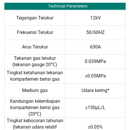
Tegangan Terukur
12kV
Frekuensi Terukur
50/60HZ
Arus Terukur
630A
Tekanan gas terukur
0.039MPa
(tekanan gauge 20℃)
Tingkat ketahanan tekanan
≤0.05MPa
kompartemen berisi gas
Medium gas
Udara kering*
Kandungan kelembapan
kompartemen berisi gas
≤150μL/L
(20℃)
Tingkat kebocoran tahunan
(tekanan udara relatif
≤0.05%