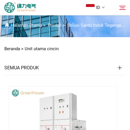
ID
UNIT UTAMA CINCIN
Halaman Utama
>
Produk
>
Solusi Gardu Induk Tegangan Tinggi
Produk
Cari
Beranda >
Unit utama cincin
Berita
SEMUA PRODUK
Tentang Kami
Solusi
Unduh
Hubungi Kami