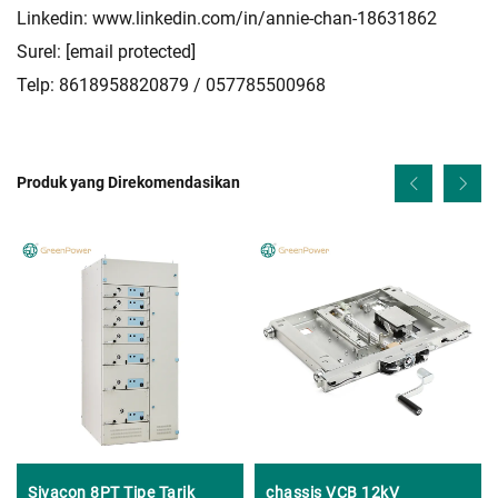
Linkedin:
www.linkedin.com/in/annie-chan-18631862
Surel:
[email protected]
Telp: 8618958820879 / 057785500968
Produk yang Direkomendasikan
Sivacon 8PT Tipe Tarik
chassis VCB 12kV