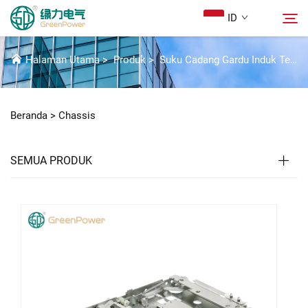
ID
CHASSIS
Halaman Utama
>
Produk
>
Suku Cadang Gardu Induk Tegangan Tinggi
Produk
Cari
Beranda >
Chassis
Berita
SEMUA PRODUK
Tentang Kami
Solusi
Unduh
Hubungi Kami