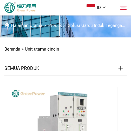
ID
UNIT UTAMA CINCIN
Halaman Utama
>
Produk
>
Solusi Gardu Induk Tegangan Tinggi
Produk
Cari
Beranda >
Unit utama cincin
Berita
SEMUA PRODUK
Tentang Kami
Solusi
Unduh
Hubungi Kami