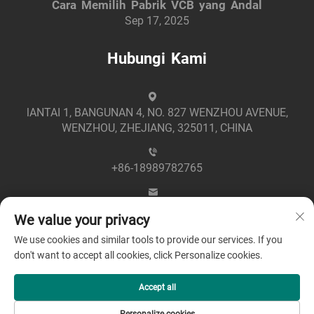
Cara Memilih Pabrik VCB yang Andal
Sep 17, 2025
Hubungi Kami
lANTAI 1, BANGUNAN 4, NO. 827 WENZHOU AVENUE,
WENZHOU, ZHEJIANG, 325011, CHINA
+86-18989782765
[email protected]
We value your privacy
We use cookies and similar tools to provide our services. If you
don't want to accept all cookies, click Personalize cookies.
Accept all
Hak Cipta © 2025 oleh Zhejiang Greenpower Electric Co.,