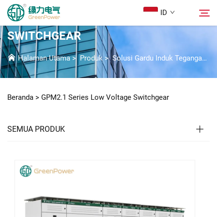
ID
GPM2.1 SERIES LOW VOLTAGE
SWITCHGEAR
Produk
Halaman Utama
>
Produk
>
Solusi Gardu Induk Tegangan Rendah
Cari
Berita
Beranda >
GPM2.1 Series Low Voltage Switchgear
Tentang Kami
SEMUA PRODUK
Solusi
Unduh
Hubungi Kami