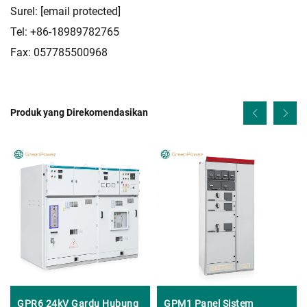
Surel:
[email protected]
Tel: +86-18989782765
Fax: 057785500968
Produk yang Direkomendasikan
GPR6 24kV Gardu Hubung
GPM1 Panel Sistem