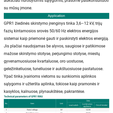
aukščiau nurodytomis sąlygomis, prašome pasikonsultuoti
su mūsų įmone.
GPR1 žiedinės skirstymo įrenginys tinka 3,6–12 kV, trijų
fazių kintamosios srovės 50/60 Hz elektros energijos
sistemai kaip priemonė gauti ir paskirstyti elektros energiją.
Jis plačiai naudojamas be alyvos, saugiose ir patikimose
mažose skirstymo stotyse, perjungimo stotyse, miestų
gyvenamuosiuose kvartaluose, oro uostuose,
geležinkeliuose, tuneliuose ir aukštuosiuose pastatuose.
Ypač tinka įvairioms vietoms su sunkiomis aplinkos
sąlygoms ir užteršta aplinka, tokiose kaip pramonės ir
kasyklos, kalnuose, plynaukštėse, pakrantėse.