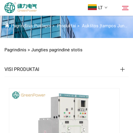
LT
JUNGTIES PAGRINDINĖ STOTIS
Pagrindinis Puslapis
>
Produktai
>
Aukštos Įtampos Jungiklių Įrenginių Sprendimai
Produktai
Paieška
Pagrindinis >
Jungties pagrindinė stotis
Naujienos
VISI PRODUKTAI
Apie Mūsų
Sprendimai
Atsisiųsti
Susisiekite Su Mumis