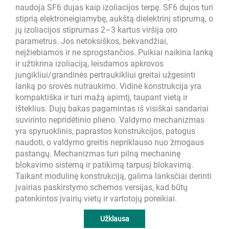
naudoja SF6 dujas kaip izoliacijos terpę. SF6 dujos turi
stiprią elektroneigiamybę, aukštą dielektrinį stiprumą, o
jų izoliacijos stiprumas 2–3 kartus viršija oro
parametrus. Jos netoksiškos, bekvandžiai,
neįžiebiamos ir ne sprogstančios. Puikiai naikina lanką
ir užtikrina izoliaciją, leisdamos apkrovos
jungikliui/grandinės pertraukikliui greitai užgesinti
lanką po srovės nutraukimo. Vidinė konstrukcija yra
kompaktiška ir turi mažą apimtį, taupant vietą ir
išteklius. Dujų bakas pagamintas iš visiškai sandariai
suvirinto nepridėtinio plieno. Valdymo mechanizmas
yra spyruoklinis, paprastos konstrukcijos, patogus
naudoti, o valdymo greitis nepriklauso nuo žmogaus
pastangų. Mechanizmas turi pilną mechaninę
blokavimo sistemą ir patikimą tarpusį blokavimą.
Taikant modulinę konstrukciją, galima lanksčiai derinti
įvairias paskirstymo schemos versijas, kad būtų
patenkintos įvairių vietų ir vartotojų poreikiai.
Užklausa