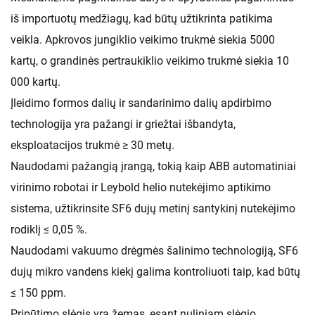
iš importuotų medžiagų, kad būtų užtikrinta patikima
veikla. Apkrovos jungiklio veikimo trukmė siekia 5000
kartų, o grandinės pertraukiklio veikimo trukmė siekia 10
000 kartų.
Įleidimo formos dalių ir sandarinimo dalių apdirbimo
technologija yra pažangi ir griežtai išbandyta,
eksploatacijos trukmė ≥ 30 metų.
Naudodami pažangią įrangą, tokią kaip ABB automatiniai
virinimo robotai ir Leybold helio nutekėjimo aptikimo
sistema, užtikrinsite SF6 dujų metinį santykinį nutekėjimo
rodiklį ≤ 0,05 %.
Naudodami vakuumo drėgmės šalinimo technologiją, SF6
dujų mikro vandens kiekį galima kontroliuoti taip, kad būtų
≤ 150 ppm.
Pripūtimo slėgis yra žemas, esant nuliniam slėgio