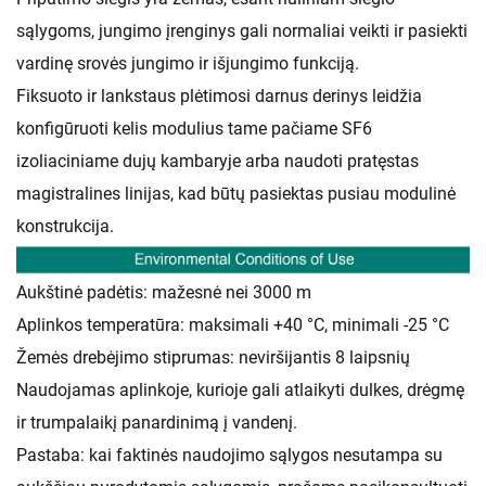
sąlygoms, jungimo įrenginys gali normaliai veikti ir pasiekti
vardinę srovės jungimo ir išjungimo funkciją.
Fiksuoto ir lankstaus plėtimosi darnus derinys leidžia
konfigūruoti kelis modulius tame pačiame SF6
izoliaciniame dujų kambaryje arba naudoti pratęstas
magistralines linijas, kad būtų pasiektas pusiau modulinė
konstrukcija.
Aukštinė padėtis: mažesnė nei 3000 m
Aplinkos temperatūra: maksimali +40 °C, minimali -25 °C
Žemės drebėjimo stiprumas: neviršijantis 8 laipsnių
Naudojamas aplinkoje, kurioje gali atlaikyti dulkes, drėgmę
ir trumpalaikį panardinimą į vandenį.
Pastaba: kai faktinės naudojimo sąlygos nesutampa su