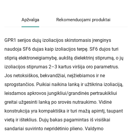
Apžvalga
Rekomenduojami produktai
GPR1 serijos dujų izoliacijos skirstomasis įrenginys
naudoja SF6 dujas kaip izoliacijos terpę. SF6 dujos turi
stiprią elektroneigiamybę, aukštą dielektrinį stiprumą, o jų
izoliacijos stiprumas 2–3 kartus viršija oro parametrus.
Jos netoksiškos, bekvandžiai, neįžiebiamos ir ne
sprogstančios. Puikiai naikina lanką ir užtikrina izoliaciją,
leisdamos apkrovos jungikliui/grandinės pertraukikliui
greitai užgesinti lanką po srovės nutraukimo. Vidinė
konstrukcija yra kompaktiška ir turi mažą apimtį, taupant
vietą ir išteklius. Dujų bakas pagamintas iš visiškai
sandariai suvirinto nepridėtinio plieno. Valdymo