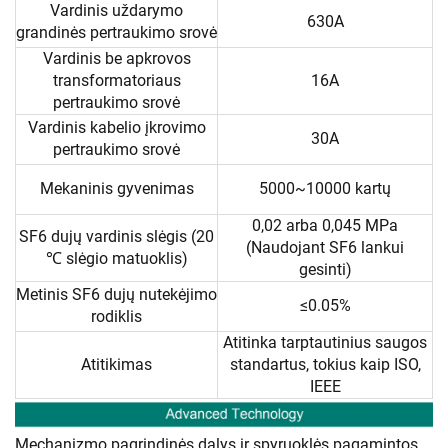
Vardinis uždarymo
630A
grandinės pertraukimo srovė
Vardinis be apkrovos
transformatoriaus
16A
pertraukimo srovė
Vardinis kabelio įkrovimo
30A
pertraukimo srovė
Mekaninis gyvenimas
5000~10000 kartų
0,02 arba 0,045 MPa
SF6 dujų vardinis slėgis (20
(Naudojant SF6 lankui
℃ slėgio matuoklis)
gesinti)
Metinis SF6 dujų nutekėjimo
≤0.05%
rodiklis
Atitinka tarptautinius saugos
Atitikimas
standartus, tokius kaip ISO,
IEEE
Mechanizmo pagrindinės dalys ir spyruoklės pagamintos