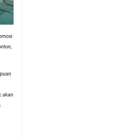
romosi
onton,
mpuan
c akan
n