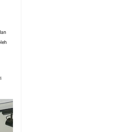
dan
oleh
i