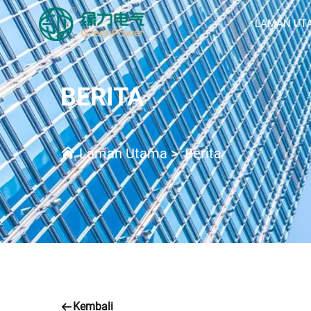
LAMAN UT
BERITA
Laman Utama
>
Berita
Kembali