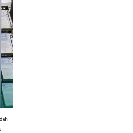
ndah
u