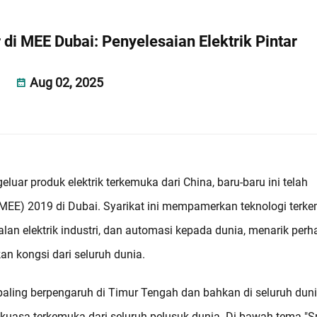
 di MEE Dubai: Penyelesaian Elektrik Pintar
Aug 02, 2025
eluar produk elektrik terkemuka dari China, baru-baru ini telah
y (MEE) 2019 di Dubai. Syarikat ini mempamerkan teknologi terk
lan elektrik industri, dan automasi kepada dunia, menarik perh
an kongsi dari seluruh dunia.
paling berpengaruh di Timur Tengah dan bahkan di seluruh duni
kuasa terkemuka dari seluruh pelusuk dunia. Di bawah tema "S