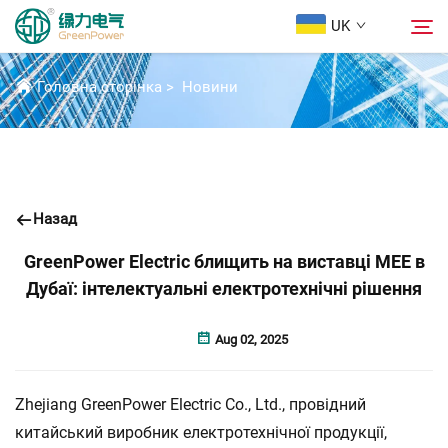
UK
НОВИНИ
Головна сторінка
>
Новини
Продукція
Пошук
Новини
Назад
Про Нас
GreenPower Electric блищить на виставці MEE в
Дубаї: інтелектуальні електротехнічні рішення
Розв'язки
Aug 02, 2025
Завантажити
Zhejiang GreenPower Electric Co., Ltd., провідний
Зв’язатися з нами
китайський виробник електротехнічної продукції,