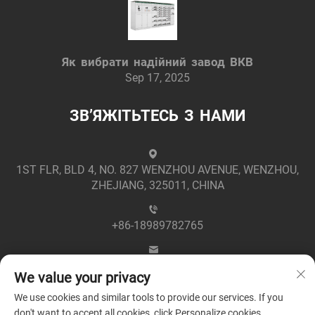
Як вибрати надійний завод ВКВ
Sep 17, 2025
ЗВ’ЯЖІТЬТЕСЬ З НАМИ
1ST FLR, BLD 4, NO. 827 WENZHOU AVENUE, WENZHOU,
ZHEJIANG, 325011, CHINA
+86-18989782765
[email protected]
We value your privacy
We use cookies and similar tools to provide our services. If you
don't want to accept all cookies, click Personalize cookies.