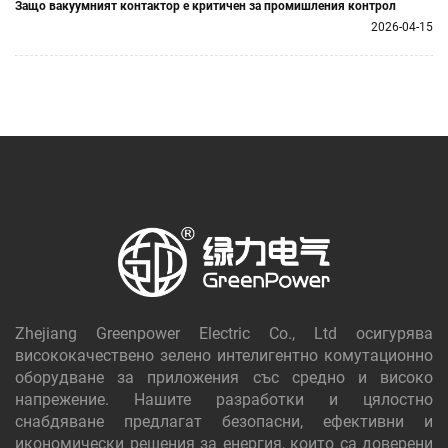
Защо вакуумният контактор е критичен за промишления контрол
2026-04-15
Zhejiang Greenpower Electric Co., Ltd осигурява
висококачествено зелено интелигентно комутационно
оборудване за приложения със средно и високо
напрежение. Нашите разработки и цялостно
снабдяване предлагат безопасни, ефективни и
икономически решения за енергия, които са доверени