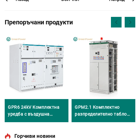
Препоръчани продукти
GPR6 24kV Комплектна
GPM2.1 Комплектно
уредба с въздушна
разпределително табло
изолация
за входящи линии
Горчиви новини