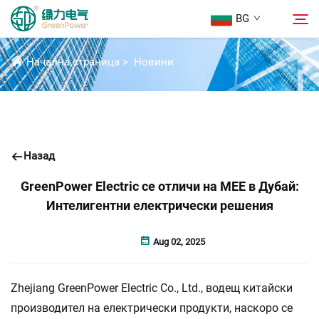
BG
НОВИНИ
Начална страница
>
Новини
Продукти
Търсене
Новини
Назад
За Нас
GreenPower Electric се отличи на MEE в Дубай:
Интелигентни електрически решения
Решения
Aug 02, 2025
Изтегляне
Zhejiang GreenPower Electric Co., Ltd., водещ китайски
Свържете Се с Нас
производител на електрически продукти, наскоро се