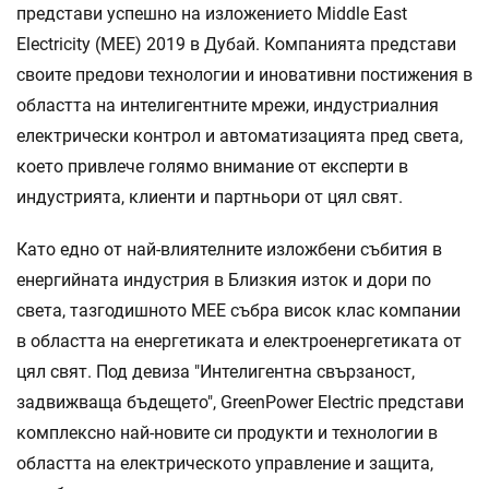
представи успешно на изложението Middle East
Electricity (MEE) 2019 в Дубай. Компанията представи
своите предови технологии и иновативни постижения в
областта на интелигентните мрежи, индустриалния
електрически контрол и автоматизацията пред света,
което привлече голямо внимание от експерти в
индустрията, клиенти и партньори от цял свят.
Като едно от най-влиятелните изложбени събития в
енергийната индустрия в Близкия изток и дори по
света, тазгодишното MEE събра висок клас компании
в областта на енергетиката и електроенергетиката от
цял свят. Под девиза "Интелигентна свързаност,
задвижваща бъдещето", GreenPower Electric представи
комплексно най-новите си продукти и технологии в
областта на електрическото управление и защита,