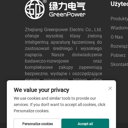
Użyte
Produkt
Wiadom
Zhejiang Greenpower Electric Co., Ltd.
oferuje wysokiej klasy zieloną
O Nas
inteligentną aparaturę łączeniową do
Rozwiąz
zastosowań średniego i wysokiego
napięcia. Nasze doświadczenie
Pobierz
badawczo-rozwojowe oraz
Skontakt
kompleksowe zakupy zapewniają
bezpieczne, wydajne i oszczędzające
energię rozwiązania, którym ufają
klienci na całym świecie. Poproś dziś
We value your privacy
o wycenę.
We use cookies and similar tools to provide our
services. If you don't want to accept all cookies, click
Personalize cookies.
Personalize cookies
Accept all