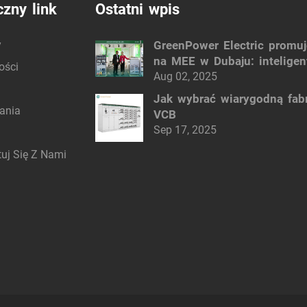
czny link
Ostatni wpis
y
GreenPower Electric promuj
na MEE w Dubaju: inteligen
ości
rozwiązania elektryczne
Aug 02, 2025
Jak wybrać wiarygodną fab
ania
VCB
Sep 17, 2025
uj Się Z Nami