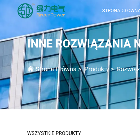
STRONA GŁÓWN
INNE ROZWIĄZANIA 
Strona Główna
>
Produkty
>
Rozwiąz
WSZYSTKIE PRODUKTY