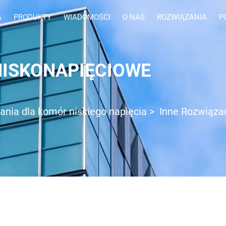
A
PRODUKTY
WIADOMOŚCI
O NAS
ROZWIĄZANIA
P
NISKONAPIĘCIOWE
ania dla komór niskiego napięcia
>
Inne Rozwiąza