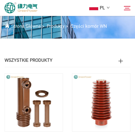
PL
CZĘŚCI ROZDZIELNI WN
Strona Główna
>
Produkty
>
Części komór WN
Produkty
Wyszukaj
Wiadomości
WSZYSTKIE PRODUKTY
O Nas
Rozwiązania
Pobierz
Skontaktuj Się Z Nami