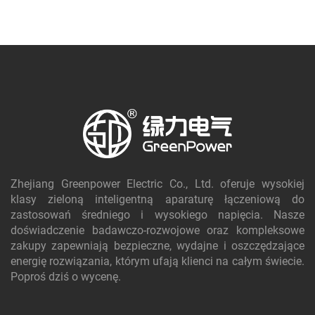
żywotności, gwarantują bezpieczeństwo i efektywność
Twojej infrastruktury elektrycznej.
Zhejiang Greenpower Electric Co., Ltd. oferuje wysokiej
klasy zieloną inteligentną aparaturę łączeniową do
zastosowań średniego i wysokiego napięcia. Nasze
doświadczenie badawczo-rozwojowe oraz kompleksowe
zakupy zapewniają bezpieczne, wydajne i oszczędzające
energię rozwiązania, którym ufają klienci na całym świecie.
Poproś dziś o wycenę.