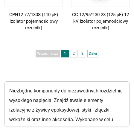
GPN12-77/130S (110 pF)
CG-12/95*130-28 (125 pF) 12
Izolator pojemnościowy
kV Izolator pojemnościowy
(czujnik)
(czujnik)
Wcześniejszy
1
2
3
Dalej
Niezbędne komponenty do niezawodnych rozdzielnic
wysokiego napięcia. Znajdź trwałe elementy
izolacyjne z żywicy epoksydowej, styki i złączki,
wskaźniki oraz inne akcesoria. Wykonane w celu
zapewnienia optymalnej wydajności i długiej