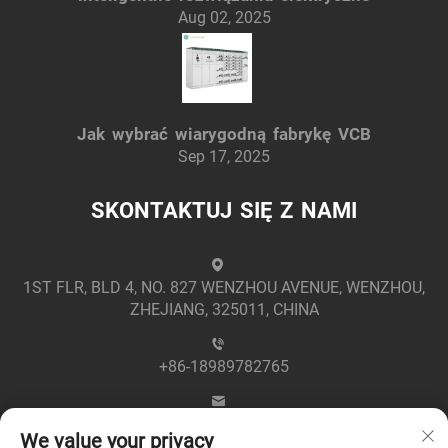
Aug 02, 2025
Jak wybrać wiarygodną fabrykę VCB
Sep 17, 2025
SKONTAKTUJ SIĘ Z NAMI
1ST FLR, BLD 4, NO. 827 WENZHOU AVENUE, WENZHOU,
ZHEJIANG, 325011, CHINA
+86-18989782765
[email protected]
We value your privacy