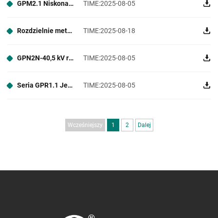
GPM2.1 Niskonapięciowy Zestaw Rozdzielczy Przypięciowy
TIME:2025-08-05
Rozdzielnie metalowo-otulone GPN1-12
TIME:2025-08-18
GPN2N-40,5 kV rozdzielnie metalowo-otulone z izolacją gazową SF6-Free Green Nitrogen
TIME:2025-08-05
Seria GPR1.1 Jednostka pierścieniowa z suchym powietrzem
TIME:2025-08-05
Wcześniejszy
1
2
Dalej