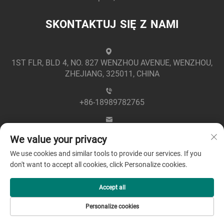
SKONTAKTUJ SIĘ Z NAMI
1ST FLR, BLD 4, NO. 827 WENZHOU AVENUE, WENZHOU,
ZHEJIANG, 325011, CHINA
+86-18989782765
[email protected]
We value your privacy
We use cookies and similar tools to provide our services. If you
don't want to accept all cookies, click Personalize cookies.
Accept all
Prawa autorskie © 2025 Zhejiang Greenpower Electric Co.,
Personalize cookies
Ltd -
Polityka prywatności