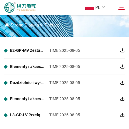
PL
POBIERZ
Strona Główna
>
Pobierz
Produkty
Wyszukaj
E2-GP-MV Zestawy Rozdzielcze i Komponenty
TIME:2025-08-05
Wiadomości
Elementy i akcesoria rozdzielni H1-GP-MV
TIME:2025-08-05
O Nas
Rozdzielnie i wyłączniki nadprądowe E3-GP-LV
TIME:2025-08-05
Rozwiązania
Elementy i akcesoria rozdzielni niskiego napięcia L1-GP-LV
TIME:2025-08-05
Pobierz
L3-GP-LV Przełącznica Sivacon 8PT
TIME:2025-08-05
Skontaktuj Się Z Nami