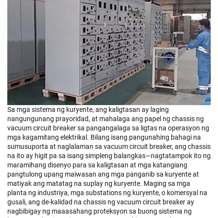
Sa mga sistema ng kuryente, ang kaligtasan ay laging
nangungunang prayoridad, at mahalaga ang papel ng chassis ng
vacuum circuit breaker sa pangangalaga sa ligtas na operasyon ng
mga kagamitang elektrikal. Bilang isang pangunahing bahagi na
sumusuporta at naglalaman sa vacuum circuit breaker, ang chassis
na ito ay higit pa sa isang simpleng balangkas—nagtatampok ito ng
maramihang disenyo para sa kaligtasan at mga katangiang
pangtulong upang maiwasan ang mga panganib sa kuryente at
matiyak ang matatag na suplay ng kuryente. Maging sa mga
planta ng industriya, mga substations ng kuryente, o komersyal na
gusali, ang de-kalidad na chassis ng vacuum circuit breaker ay
nagbibigay ng maaasahang proteksyon sa buong sistema ng