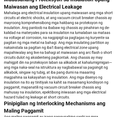
Maiwasan ang Electrical Leakage
Mahalaga ang electrical insulation upang maiwasan ang mga short
circuits at electric shocks, at ang vacuum circuit breaker chassis ay
mayroong komprehensibong mga hakbang sa proteksyon ng
insulation. Ang panloob na ibabaw ng chassis ay pinahiran ng de-
kalidad na materyales para sa insulation na lumalaban sa mataas
na voltage at corrosion, na nagpipigil sa pagtagas ng kuryente sa
pagitan ng mga metal na bahagi. Ang mga insulating partition ay
nakainstala sa pagitan ng iba't ibang electrical zone upang
mapahiwalay ang live na bahagi at maiwasan ang arc flash o short
circuits dulot ng aksidenteng pagkontak. Ang chassis ay may
mahigpit din na proteksyon laban sa alikabok at kahalumigmigan—
ang mga naka-seal na istruktura ay nagbabawal sa pagsingit ng
alikabok, singaw ng tubig, at iba pang dumi na maaaring
magpahina sa kakayahan ng insulation. Ang mga disenyo ng
insulation na ito ay tinitiyak na kahit sa masamang kondisyon ng
paggamit, mapanatili ng vacuum circuit breaker chassis ang
mahusay na insulation, epektibong iniwasan ang mga electrical
hazard tulad ng leakage at short circuits.
Pinipigilan ng Interlocking Mechanisms ang
Maling Paggamit
Ang maling paggamit ay isang pangunahing sanhi ng mga