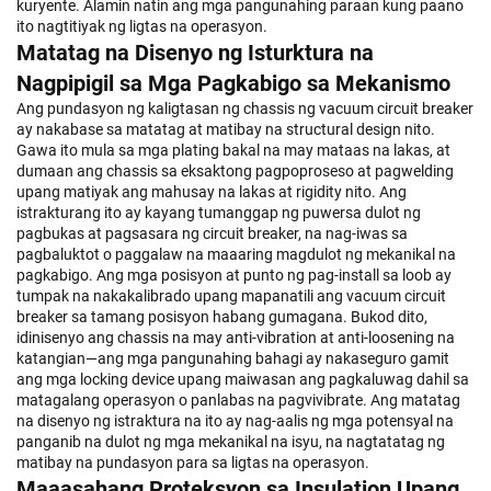
kuryente. Alamin natin ang mga pangunahing paraan kung paano
ito nagtitiyak ng ligtas na operasyon.
Matatag na Disenyo ng Isturktura na
Nagpipigil sa Mga Pagkabigo sa Mekanismo
Ang pundasyon ng kaligtasan ng chassis ng vacuum circuit breaker
ay nakabase sa matatag at matibay na structural design nito.
Gawa ito mula sa mga plating bakal na may mataas na lakas, at
dumaan ang chassis sa eksaktong pagpoproseso at pagwelding
upang matiyak ang mahusay na lakas at rigidity nito. Ang
istrakturang ito ay kayang tumanggap ng puwersa dulot ng
pagbukas at pagsasara ng circuit breaker, na nag-iwas sa
pagbaluktot o paggalaw na maaaring magdulot ng mekanikal na
pagkabigo. Ang mga posisyon at punto ng pag-install sa loob ay
tumpak na nakakalibrado upang mapanatili ang vacuum circuit
breaker sa tamang posisyon habang gumagana. Bukod dito,
idinisenyo ang chassis na may anti-vibration at anti-loosening na
katangian—ang mga pangunahing bahagi ay nakaseguro gamit
ang mga locking device upang maiwasan ang pagkaluwag dahil sa
matagalang operasyon o panlabas na pagvivibrate. Ang matatag
na disenyo ng istraktura na ito ay nag-aalis ng mga potensyal na
panganib na dulot ng mga mekanikal na isyu, na nagtatatag ng
matibay na pundasyon para sa ligtas na operasyon.
Maaasahang Proteksyon sa Insulation Upang