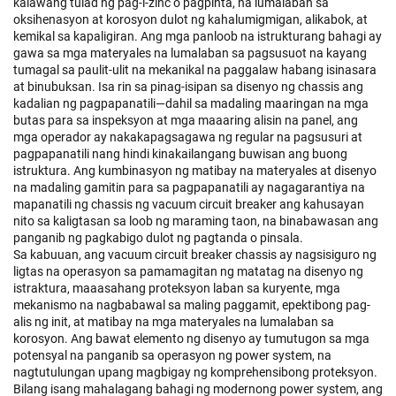
kalawang tulad ng pag-i-zinc o pagpinta, na lumalaban sa
oksihenasyon at korosyon dulot ng kahalumigmigan, alikabok, at
kemikal sa kapaligiran. Ang mga panloob na istrukturang bahagi ay
gawa sa mga materyales na lumalaban sa pagsusuot na kayang
tumagal sa paulit-ulit na mekanikal na paggalaw habang isinasara
at binubuksan. Isa rin sa pinag-isipan sa disenyo ng chassis ang
kadalian ng pagpapanatili—dahil sa madaling maaringan na mga
butas para sa inspeksyon at mga maaaring alisin na panel, ang
mga operador ay nakakapagsagawa ng regular na pagsusuri at
pagpapanatili nang hindi kinakailangang buwisan ang buong
istruktura. Ang kumbinasyon ng matibay na materyales at disenyo
na madaling gamitin para sa pagpapanatili ay nagagarantiya na
mapanatili ng chassis ng vacuum circuit breaker ang kahusayan
nito sa kaligtasan sa loob ng maraming taon, na binabawasan ang
panganib ng pagkabigo dulot ng pagtanda o pinsala.
Sa kabuuan, ang vacuum circuit breaker chassis ay nagsisiguro ng
ligtas na operasyon sa pamamagitan ng matatag na disenyo ng
istraktura, maaasahang proteksyon laban sa kuryente, mga
mekanismo na nagbabawal sa maling paggamit, epektibong pag-
alis ng init, at matibay na mga materyales na lumalaban sa
korosyon. Ang bawat elemento ng disenyo ay tumutugon sa mga
potensyal na panganib sa operasyon ng power system, na
nagtutulungan upang magbigay ng komprehensibong proteksyon.
Bilang isang mahalagang bahagi ng modernong power system, ang