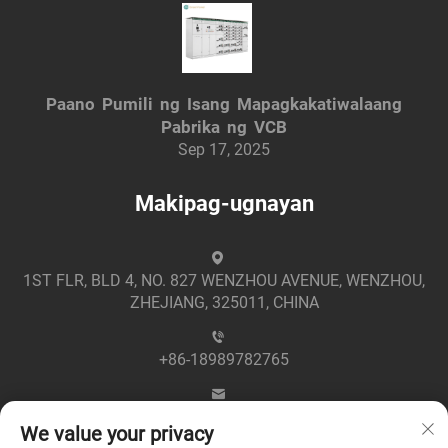
Paano Pumili ng Isang Mapagkakatiwalaang
Pabrika ng VCB
Sep 17, 2025
Makipag-ugnayan
1ST FLR, BLD 4, NO. 827 WENZHOU AVENUE, WENZHOU,
ZHEJIANG, 325011, CHINA
+86-18989782765
[email protected]
We value your privacy