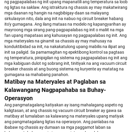
ng pagpapalabas ng init upang mapanatili ang temperatura sa loob
ng ligtas na saklaw. Ang istraktura ng chassis ay may makatwirang
mga daanan ng hangin na nagbibigay-daan sa malayang
sirkulasyon nito, dala ang init na nabuo ng circuit breaker habang
ito'y gumagana. Ang ilang mataas na modelo ng kapangyarihan ay
mayroong mga sirang pang-pagpapalabas ng init o maliit na mga
fan upang mapataas ang kahusayan ng pagpapalabas ng init. Ang
mga materyales na ginamit sa chassis ay may mahusay na
konduktibidad sa init, na nakakatulong upang mabilis na ilipat ang
init sa paligid. Sa pamamagitan ng epektibong kontrol sa pagtaas
ng temperatura, pinipigilan ng sistema ng pagpapalabas ng init ang
mga kabiguan dulot ng sobrang init, tinitiyak na ang vacuum circuit
breaker chassis at ang buong sistema ng kuryente ay matatag na
gumagana sa mahabang panahon.
Matibay na Materyales at Paglaban sa
Kalawangang Nagpapahaba sa Buhay-
Operasyon
Ang pangmatagalang katiyakan ay isang mahalagang aspeto ng
kaligtasan, at ang chassis ng vacuum circuit breaker ay gawa sa
matibay at lumalaban sa kalawang na materyales upang matiyak
ang pangmatagalang ligtas na operasyon. Ang panlabas na
ibabaw ng chassis ay dumaan sa mga paggamot laban sa