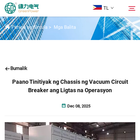
TL
BALITA
Pahina ng Simula
>
Mga Balita
Mga Produkto
Hanapin
Mga Balita
Bumalik
Tungkol Sa Amin
Paano Tinitiyak ng Chassis ng Vacuum Circuit
Breaker ang Ligtas na Operasyon
Mga Solusyon
Dec 08, 2025
Ilagay
Makipag-ugnayan sa Amin