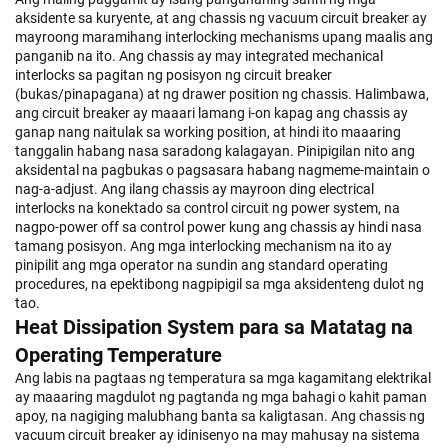
aksidente sa kuryente, at ang chassis ng vacuum circuit breaker ay
mayroong maramihang interlocking mechanisms upang maalis ang
panganib na ito. Ang chassis ay may integrated mechanical
interlocks sa pagitan ng posisyon ng circuit breaker
(bukas/pinapagana) at ng drawer position ng chassis. Halimbawa,
ang circuit breaker ay maaari lamang i-on kapag ang chassis ay
ganap nang naitulak sa working position, at hindi ito maaaring
tanggalin habang nasa saradong kalagayan. Pinipigilan nito ang
aksidental na pagbukas o pagsasara habang nagmeme-maintain o
nag-a-adjust. Ang ilang chassis ay mayroon ding electrical
interlocks na konektado sa control circuit ng power system, na
nagpo-power off sa control power kung ang chassis ay hindi nasa
tamang posisyon. Ang mga interlocking mechanism na ito ay
pinipilit ang mga operator na sundin ang standard operating
procedures, na epektibong nagpipigil sa mga aksidenteng dulot ng
tao.
Heat Dissipation System para sa Matatag na
Operating Temperature
Ang labis na pagtaas ng temperatura sa mga kagamitang elektrikal
ay maaaring magdulot ng pagtanda ng mga bahagi o kahit paman
apoy, na nagiging malubhang banta sa kaligtasan. Ang chassis ng
vacuum circuit breaker ay idinisenyo na may mahusay na sistema