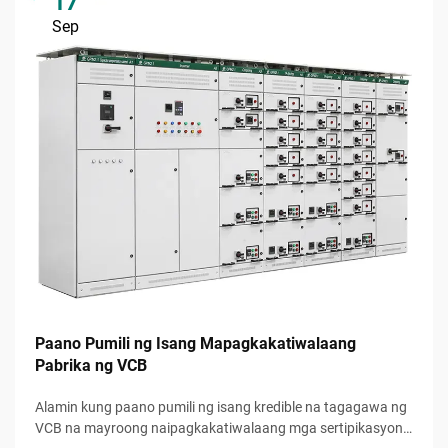
17
Sep
Paano Pumili ng Isang Mapagkakatiwalaang
Pabrika ng VCB
Alamin kung paano pumili ng isang kredible na tagagawa ng
VCB na mayroong naipagkakatiwalaang mga sertipikasyon,