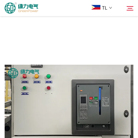
TL
Mga Produkto
Hanapin
Balita
Tungkol Sa Amin
Mga Solusyon
Ilagay
Makipag-ugnayan sa Amin