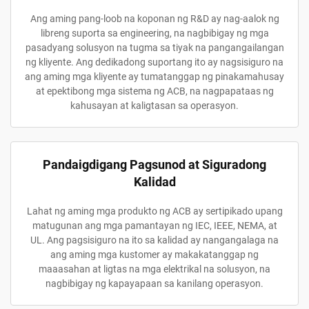
Ang aming pang-loob na koponan ng R&D ay nag-aalok ng
libreng suporta sa engineering, na nagbibigay ng mga
pasadyang solusyon na tugma sa tiyak na pangangailangan
ng kliyente. Ang dedikadong suportang ito ay nagsisiguro na
ang aming mga kliyente ay tumatanggap ng pinakamahusay
at epektibong mga sistema ng ACB, na nagpapataas ng
kahusayan at kaligtasan sa operasyon.
Pandaigdigang Pagsunod at Siguradong
Kalidad
Lahat ng aming mga produkto ng ACB ay sertipikado upang
matugunan ang mga pamantayan ng IEC, IEEE, NEMA, at
UL. Ang pagsisiguro na ito sa kalidad ay nangangalaga na
ang aming mga kustomer ay makakatanggap ng
maaasahan at ligtas na mga elektrikal na solusyon, na
nagbibigay ng kapayapaan sa kanilang operasyon.