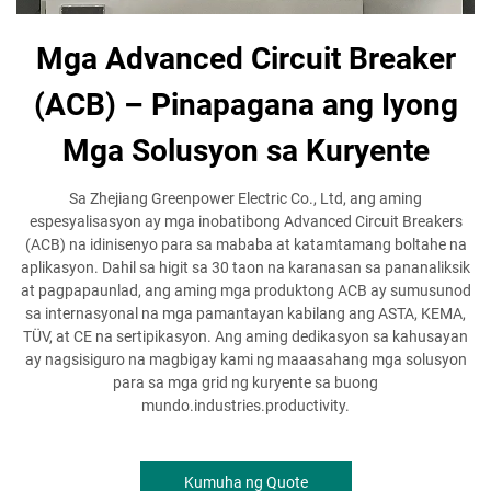
Mga Advanced Circuit Breaker
(ACB) – Pinapagana ang Iyong
Mga Solusyon sa Kuryente
Sa Zhejiang Greenpower Electric Co., Ltd, ang aming
espesyalisasyon ay mga inobatibong Advanced Circuit Breakers
(ACB) na idinisenyo para sa mababa at katamtamang boltahe na
aplikasyon. Dahil sa higit sa 30 taon na karanasan sa pananaliksik
at pagpapaunlad, ang aming mga produktong ACB ay sumusunod
sa internasyonal na mga pamantayan kabilang ang ASTA, KEMA,
TÜV, at CE na sertipikasyon. Ang aming dedikasyon sa kahusayan
ay nagsisiguro na magbigay kami ng maaasahang mga solusyon
para sa mga grid ng kuryente sa buong
mundo.industries.productivity.
Kumuha ng Quote