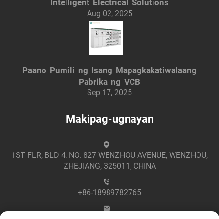
Intelligent Electrical Solutions
Aug 02, 2025
Paano Pumili ng Isang Mapagkakatiwalaang
Pabrika ng VCB
Sep 17, 2025
Makipag-ugnayan
1ST FLR, BLD 4, NO. 827 WENZHOU AVENUE, WENZHOU,
ZHEJIANG, 325011, CHINA
+86-18989782765
[email protected]