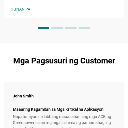
matatag na kapasidad sa produksyon, at kontrol sa kalidad.
Iwasan ang mga mahal na pagkakamali—kuhanin na ang
TIGNAN PA
huling checklist.
Mga Pagsusuri ng Customer
John Smith
Maaaring Kagamitan sa Mga Kritikal na Aplikasyon
Napatunayan na lubhang maaasahan ang mga ACB ng
Greenpower sa aming mga sistema ng pamamahagi ng