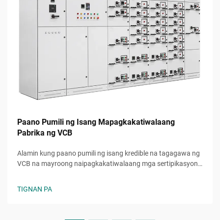
Paano Pumili ng Isang Mapagkakatiwalaang
Pabrika ng VCB
Alamin kung paano pumili ng isang kredible na tagagawa ng
VCB na mayroong naipagkakatiwalaang mga sertipikasyon,
matatag na kapasidad sa produksyon, at kontrol sa kalidad.
Iwasan ang mga mahal na pagkakamali—kuhanin na ang
TIGNAN PA
huling checklist.