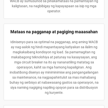
WACB ay sumusunod sa pinakamataas na pamantayan ng
kaligtasan, na nagbibigay ng kapayapaan sa isip ng mga
operator.
Mataas na pagganap at pagiging maaasahan
Idinisenyo para sa optimal na pagganap, ang aming WACB
ay nag-aalok ng hindi mapantayang katiyakan sa ilalim ng
magkakaibang kondisyon ng load. Sa pamamagitan ng
makabagong teknolohiya at patunay na kasaysayan, ang
mga circuit breaker na ito ay nananatiling matatag sa
operasyon, kahit sa mga hamong kapaligiran. Ang
inobatibong disenyo ay miniminimise ang pangangailangan
sa maintenance, na nagpapahintulot sa mas mahabang
buhay ng serbisyo at nabawasang gastos sa operasyon, na
siya naming nagiging napiling opsyon para sa distribusyon
ng kuryente.