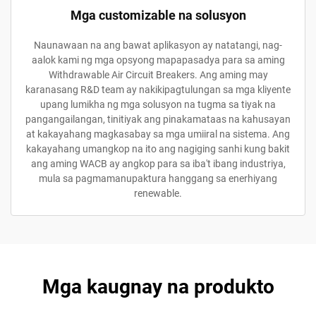
Mga customizable na solusyon
Naunawaan na ang bawat aplikasyon ay natatangi, nag-
aalok kami ng mga opsyong mapapasadya para sa aming
Withdrawable Air Circuit Breakers. Ang aming may
karanasang R&D team ay nakikipagtulungan sa mga kliyente
upang lumikha ng mga solusyon na tugma sa tiyak na
pangangailangan, tinitiyak ang pinakamataas na kahusayan
at kakayahang magkasabay sa mga umiiral na sistema. Ang
kakayahang umangkop na ito ang nagiging sanhi kung bakit
ang aming WACB ay angkop para sa iba't ibang industriya,
mula sa pagmamanupaktura hanggang sa enerhiyang
renewable.
Mga kaugnay na produkto