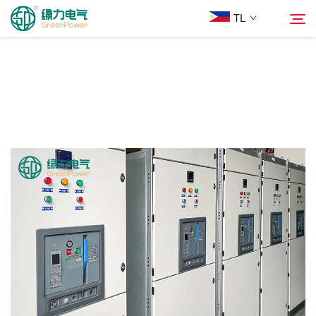
TL
Mga Produkto
Hanapin
Balita
Tungkol Sa Amin
Mga Solusyon
Ilagay
Makipag-ugnayan sa Amin