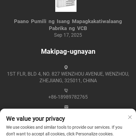
Paano Pumili ng Isang Mapagkakatiwalaang
Pabrika ng VCB
Sep 17, 2025
Makipag-ugnayan
1ST FLR, BLD 4, NO. 827 WENZHOU AVENUE, WENZHOU,
ZHEJIANG, 325011, CHINA
+86-18989782765
[email protected]
We value your privacy
We use cookies and similar tools to provide our services. If you
don't want to accept all cookies, click Personalize cookies.