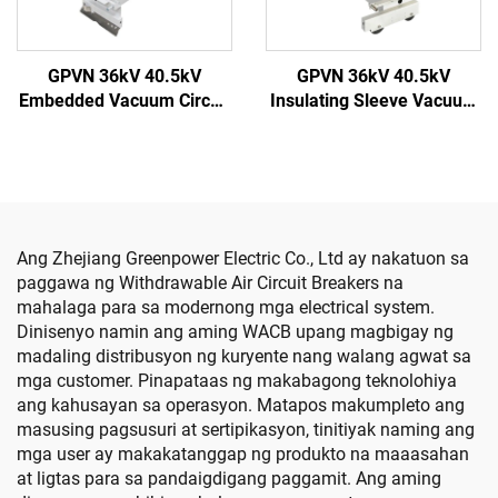
GPVN 36kV 40.5kV
GPVN 36kV 40.5kV
Embedded Vacuum Circuit
Insulating Sleeve Vacuum
Breaker
Circuit Breaker
Ang Zhejiang Greenpower Electric Co., Ltd ay nakatuon sa
paggawa ng Withdrawable Air Circuit Breakers na
mahalaga para sa modernong mga electrical system.
Dinisenyo namin ang aming WACB upang magbigay ng
madaling distribusyon ng kuryente nang walang agwat sa
mga customer. Pinapataas ng makabagong teknolohiya
ang kahusayan sa operasyon. Matapos makumpleto ang
masusing pagsusuri at sertipikasyon, tinitiyak naming ang
mga user ay makakatanggap ng produkto na maaasahan
at ligtas para sa pandaigdigang paggamit. Ang aming