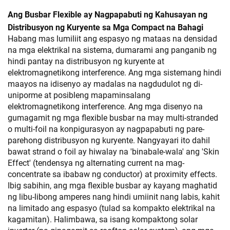
Ang Busbar Flexible ay Nagpapabuti ng Kahusayan ng
Distribusyon ng Kuryente sa Mga Compact na Bahagi
Habang mas lumiliit ang espasyo ng mataas na densidad
na mga elektrikal na sistema, dumarami ang panganib ng
hindi pantay na distribusyon ng kuryente at
elektromagnetikong interference. Ang mga sistemang hindi
maayos na idisenyo ay madalas na nagdudulot ng di-
uniporme at posibleng mapaminsalang
elektromagnetikong interference. Ang mga disenyo na
gumagamit ng mga flexible busbar na may multi-stranded
o multi-foil na konpigurasyon ay nagpapabuti ng pare-
parehong distribusyon ng kuryente. Nangyayari ito dahil
bawat strand o foil ay hiwalay na 'binabale-wala' ang 'Skin
Effect' (tendensya ng alternating current na mag-
concentrate sa ibabaw ng conductor) at proximity effects.
Ibig sabihin, ang mga flexible busbar ay kayang maghatid
ng libu-libong amperes nang hindi umiinit nang labis, kahit
na limitado ang espasyo (tulad sa kompakto elektrikal na
kagamitan). Halimbawa, sa isang kompaktong solar