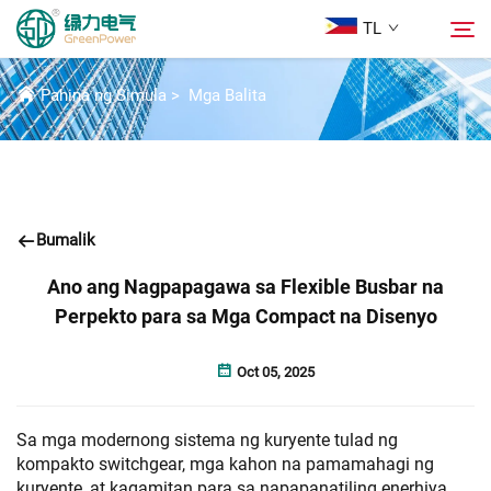
TL
BALITA
Pahina ng Simula
>
Mga Balita
Mga Produkto
Hanapin
Mga Balita
Bumalik
Tungkol Sa Amin
Ano ang Nagpapagawa sa Flexible Busbar na
Perpekto para sa Mga Compact na Disenyo
Mga Solusyon
Oct 05, 2025
Ilagay
Sa mga modernong sistema ng kuryente tulad ng
kompakto switchgear, mga kahon na pamamahagi ng
Makipag-ugnayan sa Amin
kuryente, at kagamitan para sa napapanatiling enerhiya,