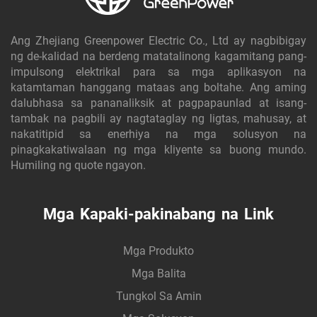
Ang Zhejiang Greenpower Electric Co., Ltd ay nagbibigay
ng de-kalidad na berdeng matatalinong kagamitang pang-
impulsong elektrikal para sa mga aplikasyon na
katamtaman hanggang mataas ang boltahe. Ang aming
dalubhasa sa pananaliksik at pagpapaunlad at isang-
tambak na pagbili ay nagtataglay ng ligtas, mahusay, at
nakatitipid sa enerhiya na mga solusyon na
pinagkakatiwalaan ng mga kliyente sa buong mundo.
Humiling ng quote ngayon.
Mga Kapaki-pakinabang na Link
Mga Produkto
Mga Balita
Tungkol Sa Amin