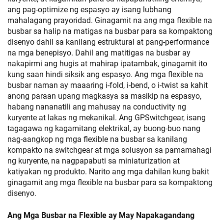
ang pag-optimize ng espasyo ay isang lubhang
mahalagang prayoridad. Ginagamit na ang mga flexible na
busbar sa halip na matigas na busbar para sa kompaktong
disenyo dahil sa kanilang estruktural at pang-performance
na mga benepisyo. Dahil ang matitigas na busbar ay
nakapirmi ang hugis at mahirap ipatambak, ginagamit ito
kung saan hindi siksik ang espasyo. Ang mga flexible na
busbar naman ay maaaring i-fold, i-bend, o i-twist sa kahit
anong paraan upang magkasya sa masikip na espasyo,
habang nananatili ang mahusay na conductivity ng
kuryente at lakas ng mekanikal. Ang GPSwitchgear, isang
tagagawa ng kagamitang elektrikal, ay buong-buo nang
nag-aangkop ng mga flexible na busbar sa kanilang
kompakto na switchgear at mga solusyon sa pamamahagi
ng kuryente, na nagpapabuti sa miniaturization at
katiyakan ng produkto. Narito ang mga dahilan kung bakit
ginagamit ang mga flexible na busbar para sa kompaktong
disenyo.
Ang Mga Busbar na Flexible ay May Napakagandang