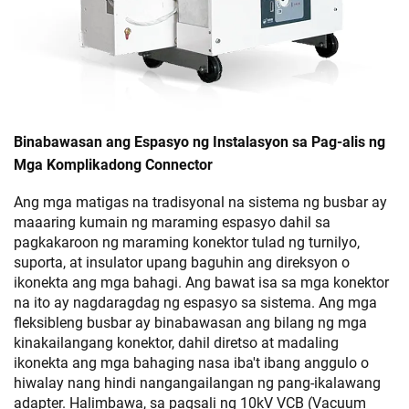
Binabawasan ang Espasyo ng Instalasyon sa Pag-alis ng
Mga Komplikadong Connector
Ang mga matigas na tradisyonal na sistema ng busbar ay
maaaring kumain ng maraming espasyo dahil sa
pagkakaroon ng maraming konektor tulad ng turnilyo,
suporta, at insulator upang baguhin ang direksyon o
ikonekta ang mga bahagi. Ang bawat isa sa mga konektor
na ito ay nagdaragdag ng espasyo sa sistema. Ang mga
fleksibleng busbar ay binabawasan ang bilang ng mga
kinakailangang konektor, dahil diretso at madaling
ikonekta ang mga bahaging nasa iba't ibang anggulo o
hiwalay nang hindi nangangailangan ng pang-ikalawang
adapter. Halimbawa, sa pagsali ng 10kV VCB (Vacuum