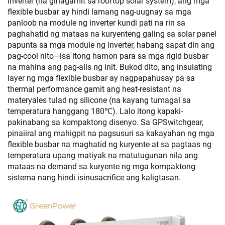
inverter (na ginagamit sa rooftop solar system), ang mga
flexible busbar ay hindi lamang nag-uugnay sa mga
panloob na module ng inverter kundi pati na rin sa
paghahatid ng mataas na kuryenteng galing sa solar panel
papunta sa mga module ng inverter, habang sapat din ang
pag-cool nito—isa itong hamon para sa mga rigid busbar
na mahina ang pag-alis ng init. Bukod dito, ang insulating
layer ng mga flexible busbar ay nagpapahusay pa sa
thermal performance gamit ang heat-resistant na
materyales tulad ng silicone (na kayang tumagal sa
temperatura hanggang 180℃). Lalo itong kapaki-
pakinabang sa kompaktong disenyo. Sa GPSwitchgear,
pinaiiral ang mahigpit na pagsusuri sa kakayahan ng mga
flexible busbar na maghatid ng kuryente at sa pagtaas ng
temperatura upang matiyak na matutugunan nila ang
mataas na demand sa kuryente ng mga kompaktong
sistema nang hindi isinusacrifice ang kaligtasan.