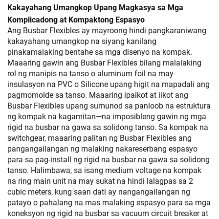
Kakayahang Umangkop Upang Magkasya sa Mga
Komplicadong at Kompaktong Espasyo
Ang Busbar Flexibles ay mayroong hindi pangkaraniwang
kakayahang umangkop na siyang kanilang
pinakamalaking bentahe sa mga disenyo na kompak.
Maaaring gawin ang Busbar Flexibles bilang malalaking
rol ng manipis na tanso o aluminum foil na may
insulasyon na PVC o Silicone upang higit na mapadali ang
pagmomolde sa tanso. Maaaring ipaikot at iikot ang
Busbar Flexibles upang sumunod sa panloob na estruktura
ng kompak na kagamitan—na imposibleng gawin ng mga
rigid na busbar na gawa sa solidong tanso. Sa kompak na
switchgear, maaaring palitan ng Busbar Flexibles ang
pangangailangan ng malaking nakareserbang espasyo
para sa pag-install ng rigid na busbar na gawa sa solidong
tanso. Halimbawa, sa isang medium voltage na kompak
na ring main unit na may sukat na hindi lalagpas sa 2
cubic meters, kung saan dati ay nangangailangan ng
patayo o pahalang na mas malaking espasyo para sa mga
koneksyon ng rigid na busbar sa vacuum circuit breaker at