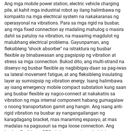
Ang mga mobile power station, electric vehicle charging
pile, at kahit mga industrial robot ay ilang halimbawa ng
kompakto na mga electrical system na nakakaranas ng
operasyonal na vibrations. Para sa mga rigid na busbar,
ang mga fixed connection ay madaling mahulog o masira
dahil sa patuloy na vibration, na maaaring magdulot ng
malubhang electrical problema. Gayunpaman, ang
fleksibleng "shock absorber" na istraktura ng busbar
flexible ay binabawasan ang pagsipsip ng vibration at
stress sa mga connection. Bukod dito, ang multi-strand na
disenyo ng busbar flexible ay nagbibigay-daan sa pag-iwas
sa lateral movement fatigue, at ang fleksibleng insulating
layer ay sumisipsip ng vibration energy. Isang halimbawa
ay isang emergency mobile compact substation kung saan
ang busbar flexible ay nagco-connect at nakakatiis sa
vibration ng mga internal component habang gumagalaw
o noong transportation gamit ang hangin. Ang isang anti-
rigid vibration na busbar ay nangangailangan ng
karagdagang bracket, mas maraming espasyo, at mas
madalas na pagsusuri sa mga loose connection. Ang