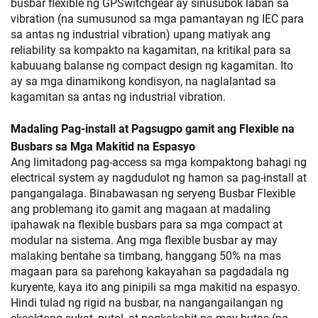
busbar flexible ng GPSwitchgear ay sinusubok laban sa
vibration (na sumusunod sa mga pamantayan ng IEC para
sa antas ng industrial vibration) upang matiyak ang
reliability sa kompakto na kagamitan, na kritikal para sa
kabuuang balanse ng compact design ng kagamitan. Ito
ay sa mga dinamikong kondisyon, na naglalantad sa
kagamitan sa antas ng industrial vibration.
Madaling Pag-install at Pagsugpo gamit ang Flexible na
Busbars sa Mga Makitid na Espasyo
Ang limitadong pag-access sa mga kompaktong bahagi ng
electrical system ay nagdudulot ng hamon sa pag-install at
pangangalaga. Binabawasan ng seryeng Busbar Flexible
ang problemang ito gamit ang magaan at madaling
ipahawak na flexible busbars para sa mga compact at
modular na sistema. Ang mga flexible busbar ay may
malaking bentahe sa timbang, hanggang 50% na mas
magaan para sa parehong kakayahan sa pagdadala ng
kuryente, kaya ito ang pinipili sa mga makitid na espasyo.
Hindi tulad ng rigid na busbar, na nangangailangan ng