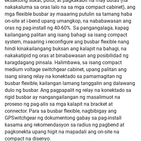
eksaktong sukat, putol, at pagkakabit na may butas (na
nakakaluma sa oras lalo na sa mga compact cabinet), ang
mga flexible busbar ay maaaring putulin sa tamang haba
on-site at i-bend upang umangkop, na nababawasan ang
oras ng pag-install ng 40-60%. Sa pangangalaga, kapag
kailangang palitan ang isang bahagi sa isang compact
system, maaaring i-reconfigure ang busbar flexible nang
hindi kinakailangang buksan ang kalapit na bahagi, na
nakakatipid ng oras at binabawasan ang posibilidad ng
karagdagang pinsala. Halimbawa, sa isang compact
medium voltage switchgear cabinet, upang palitan ang
isang sirang relay na konektado sa pamamagitan ng
busbar flexible, kailangan lamang tanggalin ang dalawang
dulo ng busbar. Ang pagpapalit ng relay na konektado sa
rigid busbar ay nangangailangan ng masalimuot na
proseso ng pag-alis sa mga kalapit na bracket at
connector. Para sa busbar flexible, nagbibigay ang
GPSwitchgear ng dokumentong gabay sa pag-install
kasama ang rekomendasyon sa radius ng pagbend at
pagkonekta upang higit na mapadali ang on-site na
compact na disenyo.