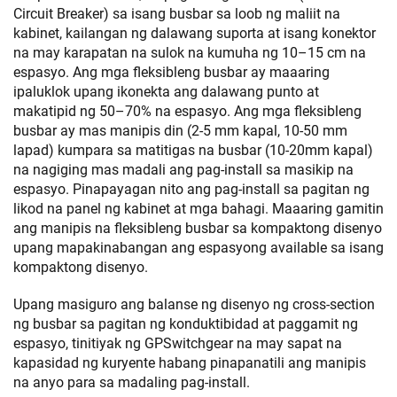
Circuit Breaker) sa isang busbar sa loob ng maliit na
kabinet, kailangan ng dalawang suporta at isang konektor
na may karapatan na sulok na kumuha ng 10–15 cm na
espasyo. Ang mga fleksibleng busbar ay maaaring
ipaluklok upang ikonekta ang dalawang punto at
makatipid ng 50–70% na espasyo. Ang mga fleksibleng
busbar ay mas manipis din (2-5 mm kapal, 10-50 mm
lapad) kumpara sa matitigas na busbar (10-20mm kapal)
na nagiging mas madali ang pag-install sa masikip na
espasyo. Pinapayagan nito ang pag-install sa pagitan ng
likod na panel ng kabinet at mga bahagi. Maaaring gamitin
ang manipis na fleksibleng busbar sa kompaktong disenyo
upang mapakinabangan ang espasyong available sa isang
kompaktong disenyo.
Upang masiguro ang balanse ng disenyo ng cross-section
ng busbar sa pagitan ng konduktibidad at paggamit ng
espasyo, tinitiyak ng GPSwitchgear na may sapat na
kapasidad ng kuryente habang pinapanatili ang manipis
na anyo para sa madaling pag-install.