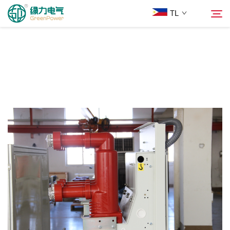
TL
Mga Produkto
Hanapin
Balita
Tungkol Sa Amin
Mga Solusyon
Ilagay
Makipag-ugnayan sa Amin