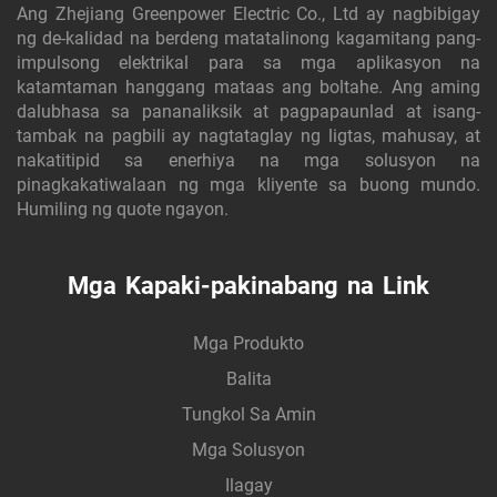
Ang Zhejiang Greenpower Electric Co., Ltd ay nagbibigay
ng de-kalidad na berdeng matatalinong kagamitang pang-
impulsong elektrikal para sa mga aplikasyon na
katamtaman hanggang mataas ang boltahe. Ang aming
dalubhasa sa pananaliksik at pagpapaunlad at isang-
tambak na pagbili ay nagtataglay ng ligtas, mahusay, at
nakatitipid sa enerhiya na mga solusyon na
pinagkakatiwalaan ng mga kliyente sa buong mundo.
Humiling ng quote ngayon.
Mga Kapaki-pakinabang na Link
Mga Produkto
Balita
Tungkol Sa Amin
Mga Solusyon
Ilagay