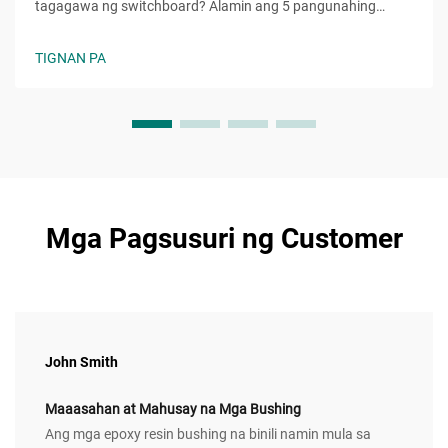
tagagawa ng switchboard? Alamin ang 5 pangunahing
pamantayan upang masuri ang kaaasahan, kalidad, at
kakayahang umunlad. Kunin na ang iyong libreng checklist
TIGNAN PA
sa pagpili ngayon.
Mga Pagsusuri ng Customer
John Smith
Maaasahan at Mahusay na Mga Bushing
Ang mga epoxy resin bushing na binili namin mula sa