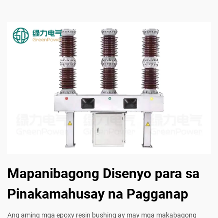
Mapanibagong Disenyo para sa
Pinakamahusay na Pagganap
Ang aming mga epoxy resin bushing ay may mga makabagong