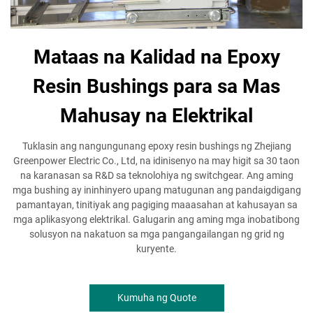
Mataas na Kalidad na Epoxy
Resin Bushings para sa Mas
Mahusay na Elektrikal
Tuklasin ang nangungunang epoxy resin bushings ng Zhejiang
Greenpower Electric Co., Ltd, na idinisenyo na may higit sa 30 taon
na karanasan sa R&D sa teknolohiya ng switchgear. Ang aming
mga bushing ay ininhinyero upang matugunan ang pandaigdigang
pamantayan, tinitiyak ang pagiging maaasahan at kahusayan sa
mga aplikasyong elektrikal. Galugarin ang aming mga inobatibong
solusyon na nakatuon sa mga pangangailangan ng grid ng
kuryente.
Kumuha ng Quote