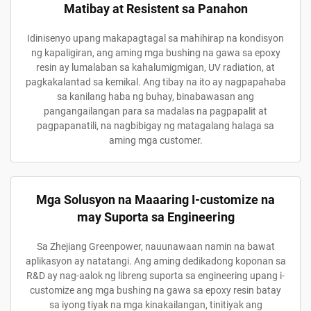
Matibay at Resistent sa Panahon
Idinisenyo upang makapagtagal sa mahihirap na kondisyon
ng kapaligiran, ang aming mga bushing na gawa sa epoxy
resin ay lumalaban sa kahalumigmigan, UV radiation, at
pagkakalantad sa kemikal. Ang tibay na ito ay nagpapahaba
sa kanilang haba ng buhay, binabawasan ang
pangangailangan para sa madalas na pagpapalit at
pagpapanatili, na nagbibigay ng matagalang halaga sa
aming mga customer.
Mga Solusyon na Maaaring I-customize na
may Suporta sa Engineering
Sa Zhejiang Greenpower, nauunawaan namin na bawat
aplikasyon ay natatangi. Ang aming dedikadong koponan sa
R&D ay nag-aalok ng libreng suporta sa engineering upang i-
customize ang mga bushing na gawa sa epoxy resin batay
sa iyong tiyak na mga kinakailangan, tinitiyak ang